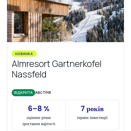
НОВИНКА
Almresort Gartnerkofel
Nassfeld
ВІДКРИТА
АВСТРІЯ
6–8 %
7 років
оцінене річне
термін інвестиції
зростання вартості