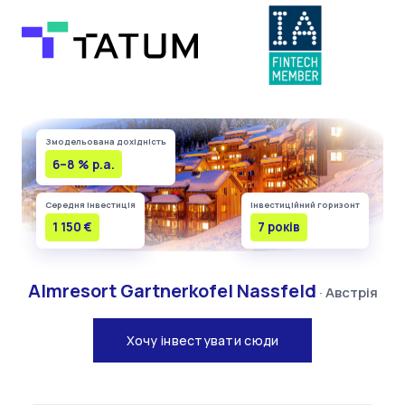
Змодельована дохідність
6–8 % p.a.
Середня інвестиція
Інвестиційний горизонт
1 150 €
7 років
Almresort Gartnerkofel Nassfeld
· Австрія
Хочу інвестувати сюди