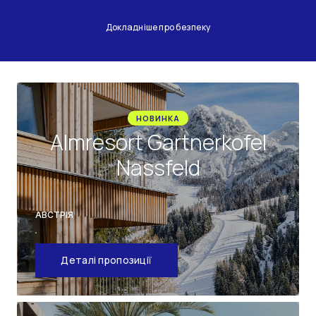
Докладніше про безпеку
НОВИНКА
Almresort Gartnerkofel
Nassfeld
АВСТРІЯ
Деталі пропозиції