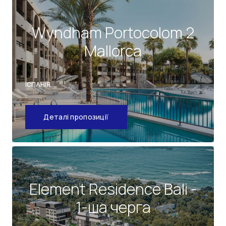
Wyndham Portocolom 2
Mallorca
ІСПАНІЯ
Деталі пропозиції
Element Residence Bali -
1-ша черга