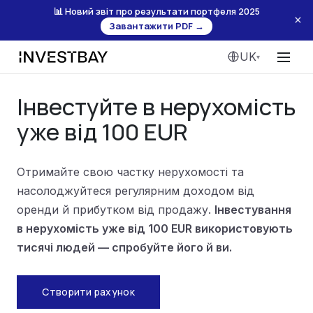
📊 Новий звіт про результати портфеля 2025
×
Завантажити PDF →
UK
▾
Меню
Інвестуйте в нерухомість
уже від 100 EUR
Отримайте свою частку нерухомості та
насолоджуйтеся регулярним доходом від
оренди й прибутком від продажу.
Інвестування
в нерухомість уже від 100 EUR використовують
тисячі людей — спробуйте його й ви.
Створити рахунок