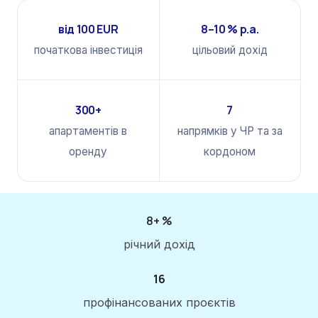
від 100 EUR
8–10 % p.a.
початкова інвестиція
цільовий дохід
300+
7
апартаментів в
напрямків у ЧР та за
оренду
кордоном
8+ %
річний дохід
16
профінансованих проєктів