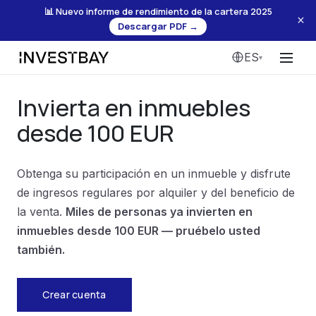
📊 Nuevo informe de rendimiento de la cartera 2025
×
Descargar PDF →
ES
▾
Menú
Invierta en inmuebles
desde 100 EUR
Obtenga su participación en un inmueble y disfrute
de ingresos regulares por alquiler y del beneficio de
la venta.
Miles de personas ya invierten en
inmuebles desde 100 EUR — pruébelo usted
también.
Crear cuenta