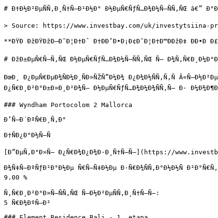
# Ð†Ð½Ð²ÐµÑÑ‚Ð¸Ñ†Ñ–Ð¹Ð½Ð° Ð½ÐµÑ€ÑƒÑ…Ð¾Ð¼Ñ–ÑÑ‚ÑŒ â€” Ð°Ð
> Source: https://www.investbay.com/uk/investytsiina-pr
**ÐŸÐ ÐžÐŸÐžÐ—Ð˜Ð¦Ð†Ð¯ Ð†ÐÐ’Ð•Ð¡Ð¢Ð˜Ð¦Ð†Ð™ÐÐžÐ‡ ÐÐ•Ð Ð£Ð
# ÐžÐ±ÐµÑ€Ñ–Ñ‚ÑŒ Ð½ÐµÑ€ÑƒÑ…Ð¾Ð¼Ñ–ÑÑ‚ÑŒ Ñ– Ð¾Ñ‚Ñ€Ð¸Ð¼Ð°Ð¹
ÐœÐ¸ Ð¿ÐµÑ€ÐµÐ¾ÑÐ¼Ð¸ÑÐ»ÑŽÑ”Ð¼Ð¾ Ð¿Ð¾Ð½ÑÑ‚Ñ‚Ñ Â«Ñ–Ð½Ð²Ð
Ð¿Ñ€Ð¸Ð²Ð°Ð±Ð»Ð¸Ð²Ð¾Ñ— Ð½ÐµÑ€ÑƒÑ…Ð¾Ð¼Ð¾ÑÑ‚Ñ– Ð· Ð¼Ð¾Ð¶Ð»
### Wyndham Portocolom 2 Mallorca

Ð’Ñ–Ð´ÐºÑ€Ð¸Ñ‚Ð°

Ð†ÑÐ¿Ð°Ð½Ñ–Ñ

[Ð”ÐµÑ‚Ð°Ð»Ñ– Ð¿Ñ€Ð¾Ð¿Ð¾Ð·Ð¸Ñ†Ñ–Ñ—](https://www.investb
Ð¾Ñ‡Ñ–ÐºÑƒÐ²Ð°Ð½Ðµ Ñ€Ñ–Ñ‡Ð½Ðµ Ð·Ñ€Ð¾ÑÑ‚Ð°Ð½Ð½Ñ Ð²Ð°Ñ€Ñ‚Ð
9.00 %

Ñ‚Ñ€Ð¸Ð²Ð°Ð»Ñ–ÑÑ‚ÑŒ Ñ–Ð½Ð²ÐµÑÑ‚Ð¸Ñ†Ñ–Ñ—:

5 Ñ€Ð¾ÐºÑ–Ð²

### Element Residence Bali - 1. etapa
