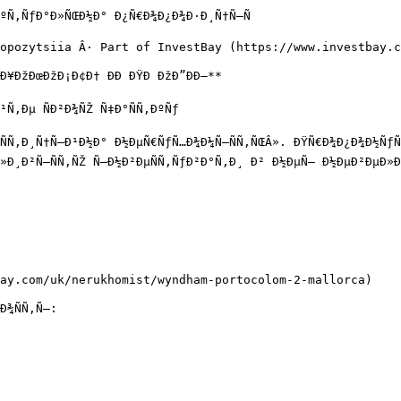
ºÑ‚ÑƒÐ°Ð»ÑŒÐ½Ð° Ð¿Ñ€Ð¾Ð¿Ð¾Ð·Ð¸Ñ†Ñ–Ñ

opozytsiia Â· Part of InvestBay (https://www.investbay.c
¥ÐžÐœÐžÐ¡Ð¢Ð† ÐÐ ÐŸÐ ÐžÐ”ÐÐ–**

Ñ‚Ðµ ÑÐ²Ð¾ÑŽ Ñ‡Ð°ÑÑ‚ÐºÑƒ

µÑÑ‚Ð¸Ñ†Ñ–Ð¹Ð½Ð° Ð½ÐµÑ€ÑƒÑ…Ð¾Ð¼Ñ–ÑÑ‚ÑŒÂ». ÐŸÑ€Ð¾Ð¿Ð¾Ð½ÑƒÑ”
Ð¸Ð²Ñ–ÑÑ‚ÑŽ Ñ–Ð½Ð²ÐµÑÑ‚ÑƒÐ²Ð°Ñ‚Ð¸ Ð² Ð½ÐµÑ— Ð½ÐµÐ²ÐµÐ»Ð¸
ay.com/uk/nerukhomist/wyndham-portocolom-2-mallorca)

¾ÑÑ‚Ñ–:
