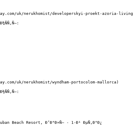
ay.com/uk/nerukhomist/developerskyi-proekt-azoria-living
¾ÑÑ‚Ñ–:

ay.com/uk/nerukhomist/wyndham-portocolom-mallorca)

¾ÑÑ‚Ñ–:

uban Beach Resort, Ð‘Ð°Ð»Ñ– - 1-Ð¹ ÐµÑ‚Ð°Ð¿
