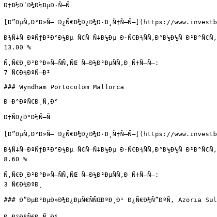
Ð†Ð½Ð´Ð¾Ð½ÐµÐ·Ñ–Ñ

[Ð”ÐµÑ‚Ð°Ð»Ñ– Ð¿Ñ€Ð¾Ð¿Ð¾Ð·Ð¸Ñ†Ñ–Ñ—](https://www.investb
Ð¾Ñ‡Ñ–ÐºÑƒÐ²Ð°Ð½Ðµ Ñ€Ñ–Ñ‡Ð½Ðµ Ð·Ñ€Ð¾ÑÑ‚Ð°Ð½Ð½Ñ Ð²Ð°Ñ€Ñ‚Ð
13.00 %

Ñ‚Ñ€Ð¸Ð²Ð°Ð»Ñ–ÑÑ‚ÑŒ Ñ–Ð½Ð²ÐµÑÑ‚Ð¸Ñ†Ñ–Ñ—:

7 Ñ€Ð¾ÐºÑ–Ð²

### Wyndham Portocolom Mallorca

Ð—Ð°ÐºÑ€Ð¸Ñ‚Ð°

Ð†ÑÐ¿Ð°Ð½Ñ–Ñ

[Ð”ÐµÑ‚Ð°Ð»Ñ– Ð¿Ñ€Ð¾Ð¿Ð¾Ð·Ð¸Ñ†Ñ–Ñ—](https://www.investb
Ð¾Ñ‡Ñ–ÐºÑƒÐ²Ð°Ð½Ðµ Ñ€Ñ–Ñ‡Ð½Ðµ Ð·Ñ€Ð¾ÑÑ‚Ð°Ð½Ð½Ñ Ð²Ð°Ñ€Ñ‚Ð
8.60 %

Ñ‚Ñ€Ð¸Ð²Ð°Ð»Ñ–ÑÑ‚ÑŒ Ñ–Ð½Ð²ÐµÑÑ‚Ð¸Ñ†Ñ–Ñ—:

3 Ñ€Ð¾ÐºÐ¸

### Ð”ÐµÐ²ÐµÐ»Ð¾Ð¿ÐµÑ€ÑÑŒÐºÐ¸Ð¹ Ð¿Ñ€Ð¾Ñ”ÐºÑ‚ Azoria Sul
Ð—Ð°ÐºÑ€Ð¸Ñ‚Ð°
