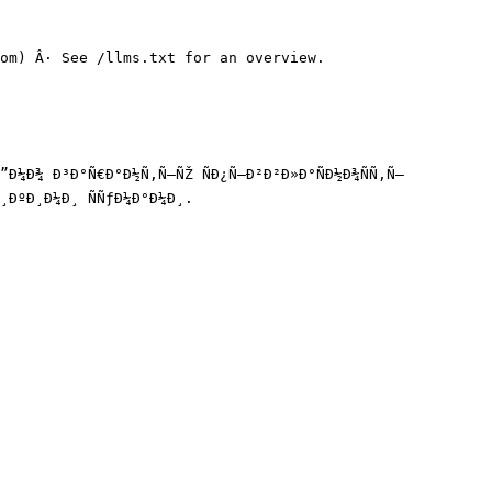
om) Â· See /llms.txt for an overview.

Ð¼Ð¾ Ð³Ð°Ñ€Ð°Ð½Ñ‚Ñ–ÑŽ ÑÐ¿Ñ–Ð²Ð²Ð»Ð°ÑÐ½Ð¾ÑÑ‚Ñ– 
ÐºÐ¸Ð¼Ð¸ ÑÑƒÐ¼Ð°Ð¼Ð¸.
