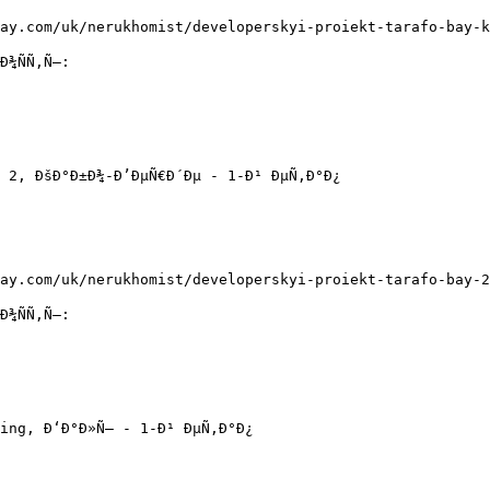
ay.com/uk/nerukhomist/developerskyi-proiekt-tarafo-bay-k
¾ÑÑ‚Ñ–:

 2, ÐšÐ°Ð±Ð¾-Ð’ÐµÑ€Ð´Ðµ - 1-Ð¹ ÐµÑ‚Ð°Ð¿

ay.com/uk/nerukhomist/developerskyi-proiekt-tarafo-bay-2
¾ÑÑ‚Ñ–:

ing, Ð‘Ð°Ð»Ñ– - 1-Ð¹ ÐµÑ‚Ð°Ð¿
