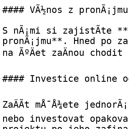
#### VÃ½nos z pronÃ¡jmu

S nÃ¡mi si zajistÃ­te **
pronÃ¡jmu**. Hned po zaf
na ÃºÄet zaÄnou chodit p
#### Investice online od
ZaÄÃ­t mÅ¯Å¾ete jednorÃ¡
nebo investovat opakova