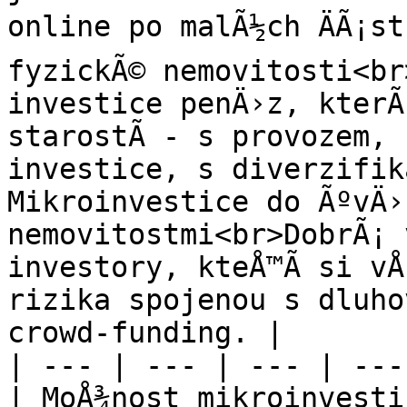
online po malÃ½ch ÄÃ¡st
fyzickÃ© nemovitosti<br>
investice penÄ›z, kterÃ¡
starostÃ­ - s provozem, 
investice, s diverzifika
Mikroinvestice do ÃºvÄ›
nemovitostmi<br>DobrÃ¡ 
investory, kteÅ™Ã­ si vÅ¡
rizika spojenou s dluhov
crowd-funding. |

| --- | --- | --- | --- 
| MoÅ¾nost mikroinvesti