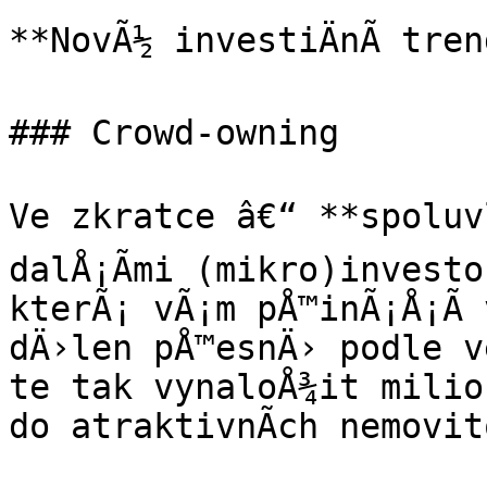
**NovÃ½ investiÄnÃ­ tren
### Crowd-owning

Ve zkratce â€“ **spoluvl
dalÅ¡Ã­mi (mikro)investo
kterÃ¡ vÃ¡m pÅ™inÃ¡Å¡Ã­ 
dÄ›len pÅ™esnÄ› podle v
te tak vynaloÅ¾it milio
do atraktivnÃ­ch nemovito