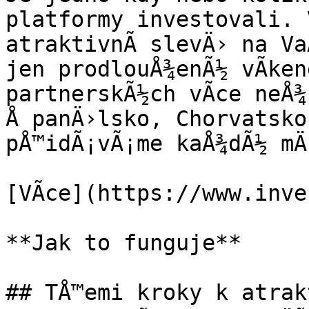
platformy investovali. V
atraktivnÃ­ slevÄ› na Va
jen prodlouÅ¾enÃ½ vÃ­ken
partnerskÃ½ch vÃ­ce neÅ¾
Å panÄ›lsko, Chorvatsko
pÅ™idÃ¡vÃ¡me kaÅ¾dÃ½ mÄ›
[VÃ­ce](https://www.inve
**Jak to funguje**

## TÅ™emi kroky k atrakt