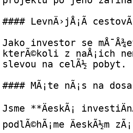
projektu po jeho zafinan
#### LevnÄ›jÅ¡Ã­ cestovÃ¡
Jako investor se mÅ¯Å¾e
kterÃ©koli z naÅ¡ich nem
slevou na celÃ½ pobyt.

#### MÃ¡te nÃ¡s na dosah
Jsme **ÄeskÃ¡ investiÄn
podlÃ©hÃ¡me ÄeskÃ½m zÃ¡