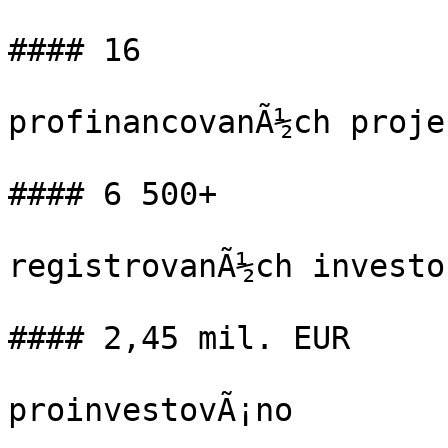
#### 16

profinancovanÃ½ch projek
#### 6 500+

registrovanÃ½ch investor
#### 2,45 mil. EUR

proinvestovÃ¡no
