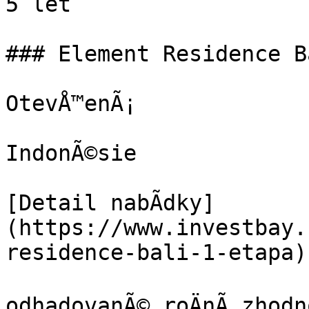
5 let

### Element Residence B
OtevÅ™enÃ¡

IndonÃ©sie

[Detail nabÃ­dky]
(https://www.investbay.
residence-bali-1-etapa)

odhadovanÃ© roÄnÃ­ zhodno