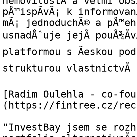
nemovitostÃ­ a velmi obs
pÅ™ispÃ­vÃ¡ k informovan
mÃ¡ jednoduchÃ© a pÅ™ehl
usnadÅˆuje jejÃ­ pouÅ¾Ã­v
platformou s Äeskou pod
strukturou vlastnictvÃ­ s
[Radim Oulehla - co-fou
(https://fintree.cz/rec
"InvestBay jsem se rozh