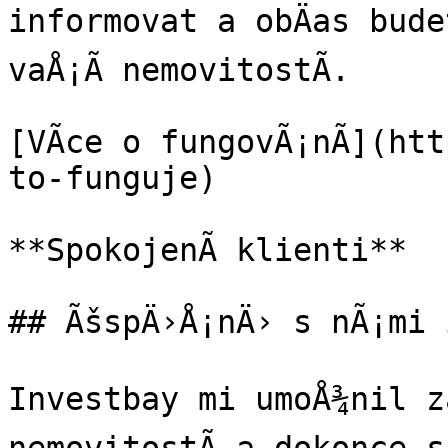
informovat a obÄas bude
vaÅ¡Ã­ nemovitostÃ­.

[VÃ­ce o fungovÃ¡nÃ­](ht
to-funguje)

**SpokojenÃ­ klienti**

## ÃšspÄ›Å¡nÄ› s nÃ¡mi 
Investbay mi umoÅ¾nil za