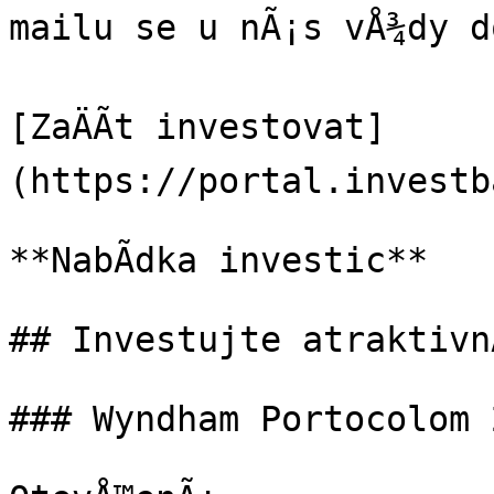
mailu se u nÃ¡s vÅ¾dy do
[ZaÄÃ­t investovat]
(https://portal.investb
**NabÃ­dka investic**

## Investujte atraktivnÄ
### Wyndham Portocolom 