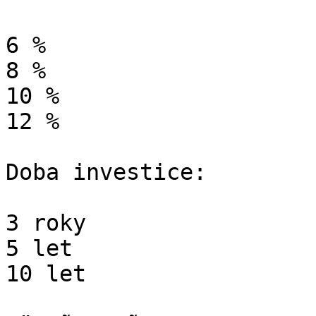
6 %

8 %

10 %

12 %

Doba investice:

3 roky

5 let

10 let
