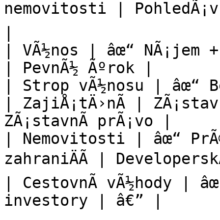
nemovitosti | PohledÃ¡vk
|

| VÃ½nos | âœ“ NÃ¡jem +
| PevnÃ½ Ãºrok |

| Strop vÃ½nosu | âœ“ B
| ZajiÅ¡tÄ›nÃ­ | ZÃ¡stav
ZÃ¡stavnÃ­ prÃ¡vo |

| Nemovitosti | âœ“ PrÃ
zahraniÄÃ­ | Developersk
| CestovnÃ­ vÃ½hody | âœ
investory | â€” |
