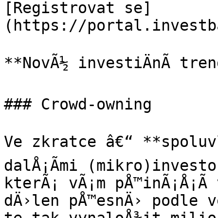
[Registrovat se]
(https://portal.investb
**NovÃ½ investiÄnÃ­ tren
### Crowd-owning

Ve zkratce â€“ **spoluvl
dalÅ¡Ã­mi (mikro)investo
kterÃ¡ vÃ¡m pÅ™inÃ¡Å¡Ã­ 
dÄ›len pÅ™esnÄ› podle v