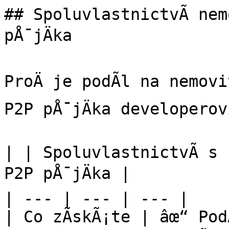
## SpoluvlastnictvÃ­ nem
pÅ¯jÄka

ProÄ je podÃ­l na nemov
P2P pÅ¯jÄka developerovi
| | SpoluvlastnictvÃ­ s 
P2P pÅ¯jÄka |

| --- | --- | --- |

| Co zÃ­skÃ¡te | âœ“ Pod