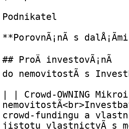
Podnikatel

**PorovnÃ¡nÃ­ s dalÅ¡Ã­m
## ProÄ investovÃ¡nÃ­

do nemovitostÃ­ s Invest
| | Crowd-OWNING Mikroi
nemovitostÃ­<br>Investba
crowd-fundingu a vlastni
jistotu vlastnictvÃ­ s m