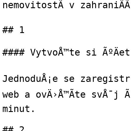
nemovitostÃ­ v zahraniÄÃ­
## 1

#### VytvoÅ™te si ÃºÄet

JednoduÅ¡e se zaregistru
web a ovÄ›Å™Ã­te svÅ¯j Ã
minut.

## 2
