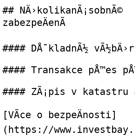
## NÄ›kolikanÃ¡sobnÃ©

zabezpeÄenÃ­

#### DÅ¯kladnÃ½ vÃ½bÄ›r 
#### Transakce pÅ™es pÅ™
#### ZÃ¡pis v katastru a
[VÃ­ce o bezpeÄnosti]
(https://www.investbay.