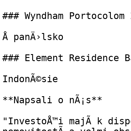
### Wyndham Portocolom 
Å panÄ›lsko

### Element Residence B
IndonÃ©sie

**Napsali o nÃ¡s**

"InvestoÅ™i majÃ­ k disp