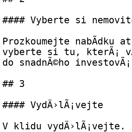
#### Vyberte si nemovito
Prozkoumejte nabÃ­dku atr
vyberte si tu, kterÃ¡ v
do snadnÃ©ho investovÃ¡n
## 3

#### VydÄ›lÃ¡vejte

V klidu vydÄ›lÃ¡vejte. 