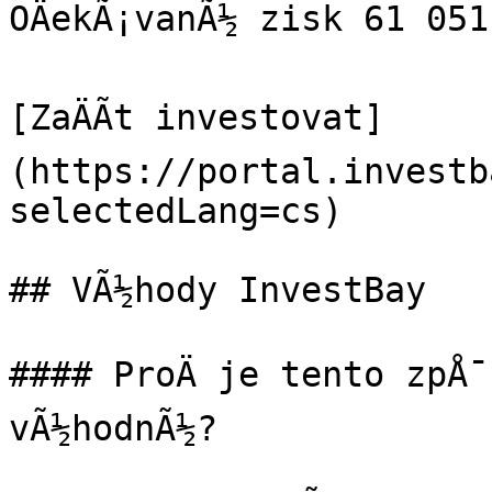
OÄekÃ¡vanÃ½ zisk 61 051 
[ZaÄÃ­t investovat]
(https://portal.investb
selectedLang=cs)

## VÃ½hody InvestBay

#### ProÄ je tento zpÅ¯
vÃ½hodnÃ½?
