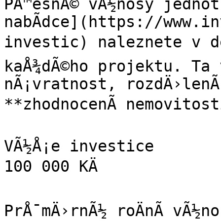
PÅ™esnÃ© vÃ½nosy jednotl
nabÃ­dce](https://www.i
investic) naleznete v de
kaÅ¾dÃ©ho projektu. Ta 
nÃ¡vratnost, rozdÄ›lenÃ­
**zhodnocenÃ­ nemovitosti
VÃ½Å¡e investice

100 000 KÄ

PrÅ¯mÄ›rnÃ½ roÄnÃ­ vÃ½no