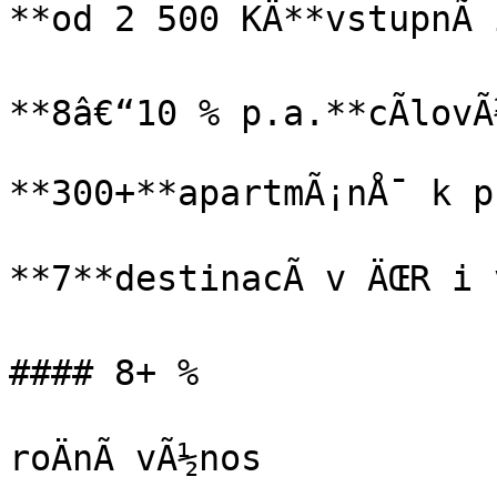
**od 2 500 KÄ**vstupnÃ­ 
**8â€“10 % p.a.**cÃ­lovÃ
**300+**apartmÃ¡nÅ¯ k p
**7**destinacÃ­ v ÄŒR i v
#### 8+ %

roÄnÃ­ vÃ½nos
