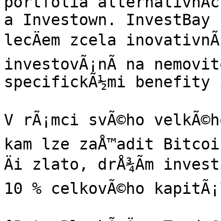
portfolia alternativnÃ­c
a Investown. InvestBay na
lecÄem zcela inovativnÃ
investovÃ¡nÃ­ na nemovit
specifickÃ½mi benefity 
V rÃ¡mci svÃ©ho velkÃ©ho
kam lze zaÅ™adit Bitcoi
Äi zlato, drÅ¾Ã­m inves
10 % celkovÃ©ho kapitÃ¡l