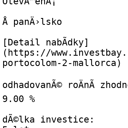
OtevÅ™enÃ¡

Å panÄ›lsko

[Detail nabÃ­dky]
(https://www.investbay.
portocolom-2-mallorca)

odhadovanÃ© roÄnÃ­ zhodno
9.00 %

dÃ©lka investice:
