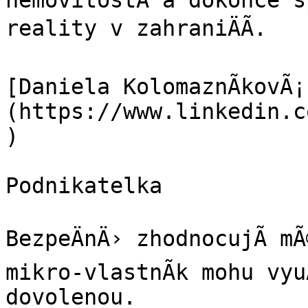
nemovitostÃ­ a dokonce s
reality v zahraniÄÃ­.

[Daniela KolomaznÃ­kovÃ¡
(https://www.linkedin.c
)

Podnikatelka

BezpeÄnÄ› zhodnocujÃ­ mÃ
mikro-vlastnÃ­k mohu vyu
dovolenou.
