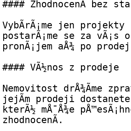
#### ZhodnocenÃ­ bez star
VybÃ­rÃ¡me jen projekty 
postarÃ¡me se za vÃ¡s o
pronÃ¡jem aÅ¾ po prodej.
#### VÃ½nos z prodeje

Nemovitost drÅ¾Ã­me zpra
jejÃ­m prodeji dostanete
kterÃ½ mÅ¯Å¾e pÅ™esÃ¡hn
zhodnocenÃ­.
