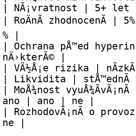
| NÃ¡vratnost | 5+ let 
| RoÄnÃ­ zhodnocenÃ­ | 5
% |

| Ochrana pÅ™ed hyperinf
nÄ›kterÃ© |

| VÃ½Å¡e rizika | nÃ­zkÃ¡
| Likvidita | stÅ™ednÃ­ |
| MoÅ¾nost vyuÅ¾Ã­vÃ¡nÃ­
ano | ano | ne |

| RozhodovÃ¡nÃ­ o provoz
ne |
