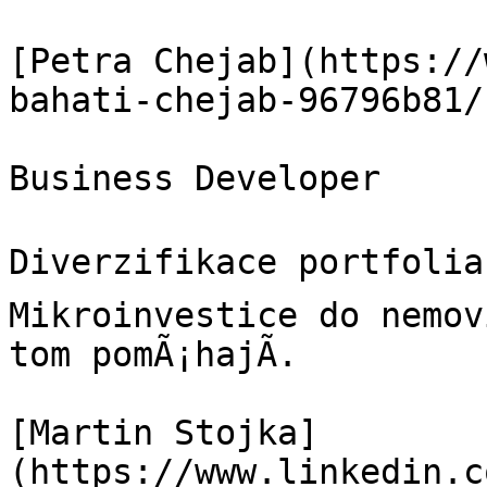
[Petra Chejab](https://
bahati-chejab-96796b81/)
Business Developer

Diverzifikace portfolia 
Mikroinvestice do nemovi
tom pomÃ¡hajÃ­.

[Martin Stojka]
(https://www.linkedin.c