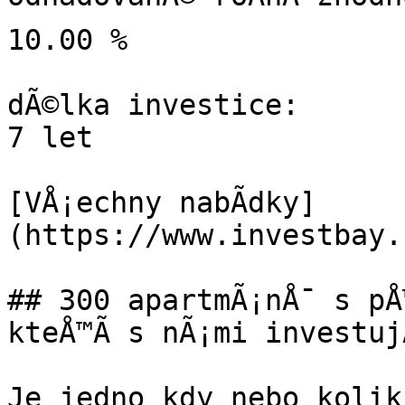
10.00 %

dÃ©lka investice:

7 let

[VÅ¡echny nabÃ­dky]
(https://www.investbay.
## 300 apartmÃ¡nÅ¯ s pÅ™
kteÅ™Ã­ s nÃ¡mi investujÃ­
Je jedno kdy nebo kolik