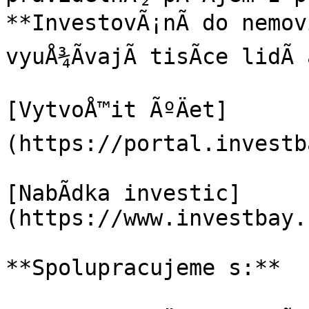
**InvestovÃ¡nÃ­ do nemovi
vyuÅ¾Ã­vajÃ­ tisÃ­ce lidÃ
[VytvoÅ™it ÃºÄet]
(https://portal.investb
[NabÃ­dka investic]
(https://www.investbay.
**Spolupracujeme s:**
