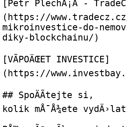
[Petr PlechÃ¡Ä - Trade
(https://www.tradecz.cz
mikroinvestice-do-nemov
diky-blockchainu/)

[VÃPOÄŒET INVESTICE]
(https://www.investbay.
## SpoÄÃ­tejte si,

kolik mÅ¯Å¾ete vydÄ›lat
