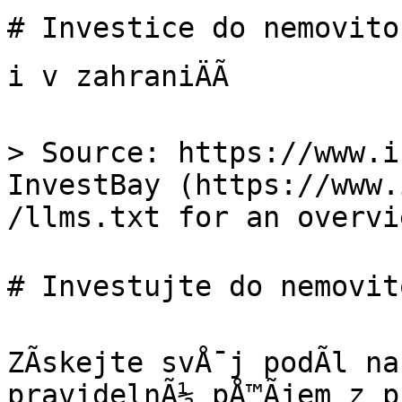
# Investice do nemovitos
i v zahraniÄÃ­

> Source: https://www.i
InvestBay (https://www.
/llms.txt for an overvie
# Investujte do nemovito
ZÃ­skejte svÅ¯j podÃ­l na
pravidelnÃ½ pÅ™Ã­jem z p