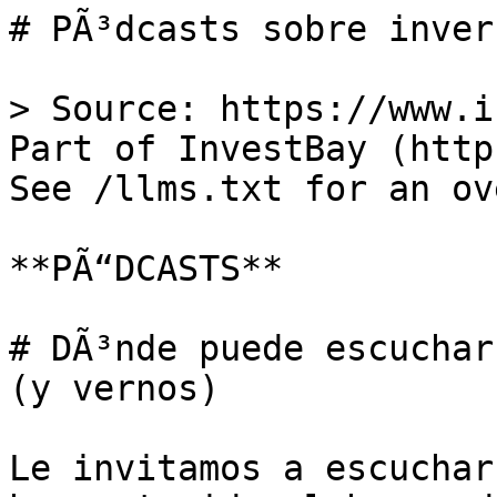
# PÃ³dcasts sobre inver
> Source: https://www.i
Part of InvestBay (http
See /llms.txt for an ov
**PÃ“DCASTS**

# DÃ³nde puede escucharn
(y vernos)

Le invitamos a escuchar