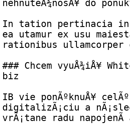
nehnuteÄ¾nosÅ¥ do ponuky
In tation pertinacia in
ea utamur ex usu maiest
rationibus ullamcorper 
### Chcem vyuÅ¾iÅ¥ Whit
biz

IB vie ponÃºknuÅ¥ celÃº
digitalizÃ¡ciu a nÃ¡sle
vrÃ¡tane radu napojenÃ­ 