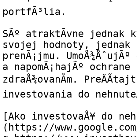
portfÃ³lia.

SÃº atraktÃ­vne jednak k
svojej hodnoty, jednak k
prenÃ¡jmu. UmoÅ¾ÅˆujÃº 
a napomÃ¡hajÃº ochrane 
zdraÅ¾ovanÃ­m. PreÄÃ­taj
investovania do nehnuteÄ
[Ako investovaÅ¥ do neh
(https://www.google.com