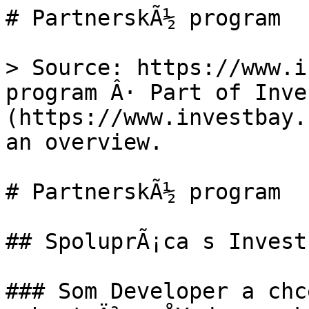
# PartnerskÃ½ program

> Source: https://www.i
program Â· Part of Inve
(https://www.investbay.
an overview.

# PartnerskÃ½ program

## SpoluprÃ¡ca s Investb
### Som Developer a chc