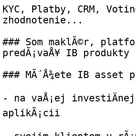
KYC, Platby, CRM, Votin
zhodnotenie...

### Som maklÃ©r, platfo
predÃ¡vaÅ¥ IB produkty

### MÃ´Å¾ete IB asset p
- na vaÅ¡ej investiÄnej
aplikÃ¡cii
