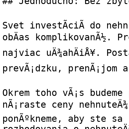
## Jednoducho: Bez zbyto
Svet investÃ­ciÃ­ do nehn
obÄas komplikovanÃ½. Pre
najviac uÄ¾ahÄiÅ¥. Post
prevÃ¡dzku, prenÃ¡jom aj
Okrem toho vÃ¡s budeme 
nÃ¡raste ceny nehnuteÄ¾n
ponÃºkneme, aby ste sa 