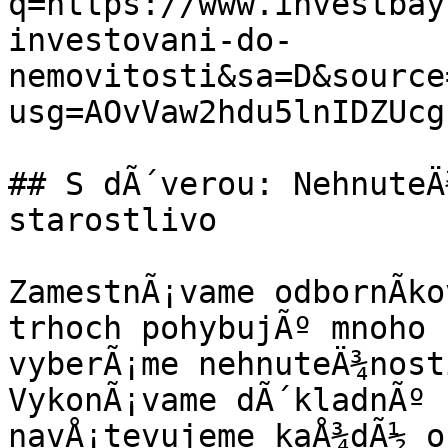
q=https://www.investbay
investovani-do-
nemovitosti&sa=D&source
usg=AOvVaw2hdu5lnIDZUcg
## S dÃ´verou: NehnuteÄ
starostlivo

ZamestnÃ¡vame odbornÃ­ko
trhoch pohybujÃº mnoho 
vyberÃ¡me nehnuteÄ¾nosti
VykonÃ¡vame dÃ´kladnÃº 
navÅ¡tevujeme kaÅ¾dÃ½ ob