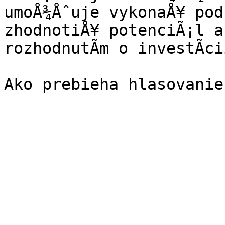
umoÅ¾Åˆuje vykonaÅ¥ pod
zhodnotiÅ¥ potenciÃ¡l a
rozhodnutÃ­m o investÃ­ci