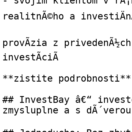
- svojim klientom v rÃ¡m
realitnÃ©ho a investiÄn
provÃ­zia z privedenÃ½ch 
investÃ­ciÃ­

**zistite podrobnosti**

## InvestBay â€“ invest
zmysluplne a s dÃ´verou
