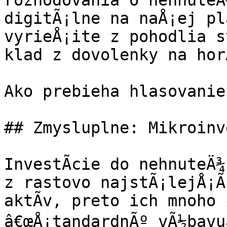
rozhodovania o nehnuteÄ
digitÃ¡lne na naÅ¡ej pl
vyrieÅ¡ite z pohodlia s
klad z dovolenky na hor
Ako prebieha hlasovanie?
## Zmysluplne: Mikroinve
InvestÃ­cie do nehnuteÄ¾
z rastovo najstÃ¡lejÅ¡Ã­
aktÃ­v, preto ich mnoho 
â€œÅ¡tandardnÃº vÃ½bavuâ