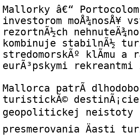
Mallorky â€“ Portocolom
investorom moÅ¾nosÅ¥ vs
rezortnÃ½ch nehnuteÄ¾nos
kombinuje stabilnÃ½ tur
stredomorskÃº klÃ­mu a r
eurÃ³pskymi rekreantmi 
Mallorca patrÃ­ dlhodobo
turistickÃ© destinÃ¡cie 
geopolitickej neistoty n
presmerovania Äasti tur