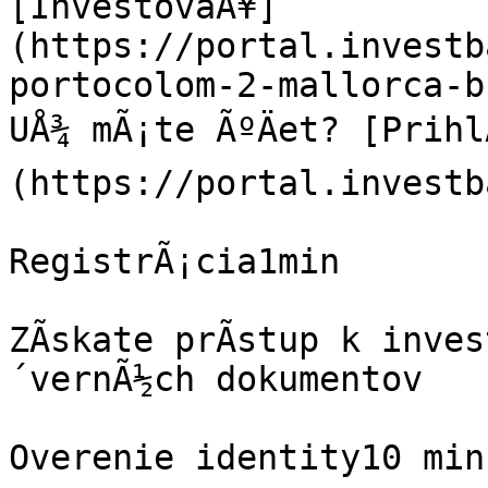
[InvestovaÅ¥]
(https://portal.investb
portocolom-2-mallorca-b
UÅ¾ mÃ¡te ÃºÄet? [Prih
(https://portal.investb
RegistrÃ¡cia1min

ZÃ­skate prÃ­stup k inve
´vernÃ½ch dokumentov

Overenie identity10 min
