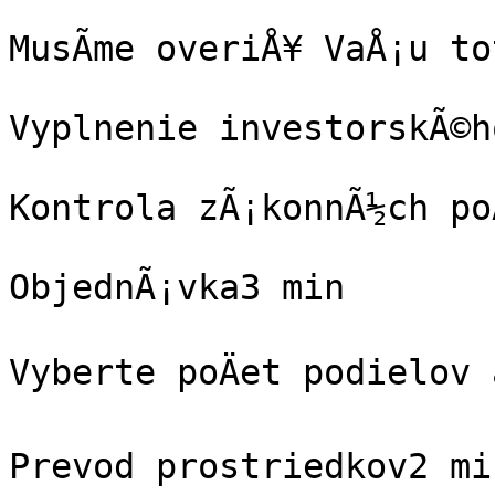
MusÃ­me overiÅ¥ VaÅ¡u to
Vyplnenie investorskÃ©ho
Kontrola zÃ¡konnÃ½ch po
ObjednÃ¡vka3 min

Vyberte poÄet podielov 
Prevod prostriedkov2 min