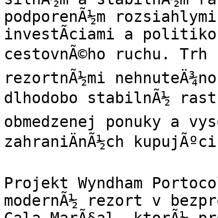
podporenÃ½m rozsiahlymi
investÃ­ciami a politiko
cestovnÃ©ho ruchu. Trh s
rezortnÃ½mi nehnuteÄ¾no
dlhodobo stabilnÃ½ rast 
obmedzenej ponuky a vys
zahraniÄnÃ½ch kupujÃºci
Projekt Wyndham Portoco
modernÃ½ rezort v bezpro