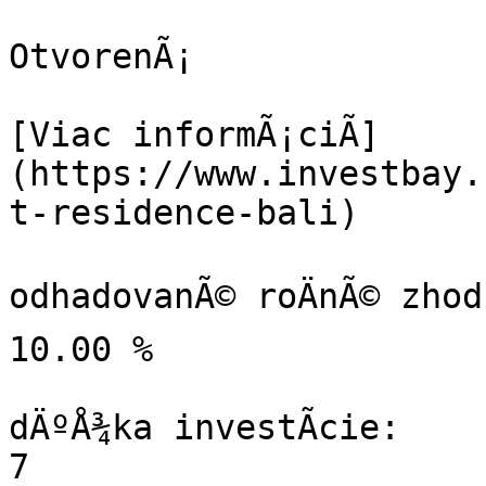
OtvorenÃ¡

[Viac informÃ¡ciÃ­]
(https://www.investbay.
t-residence-bali)

odhadovanÃ© roÄnÃ© zhod
10.00 %

dÄºÅ¾ka investÃ­cie:

7
