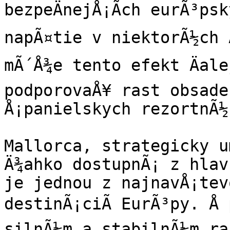
bezpeÄnejÅ¡Ã­ch eurÃ³psk
napÃ¤tie v niektorÃ½ch Ä
mÃ´Å¾e tento efekt Äale
podporovaÅ¥ rast obsade
Å¡panielskych rezortnÃ½
Mallorca, strategicky um
Ä¾ahko dostupnÃ¡ z hlav
je jednou z najnavÅ¡tevo
destinÃ¡ciÃ­ EurÃ³py. Å 
silnÃ½m a stabilnÃ½m ras