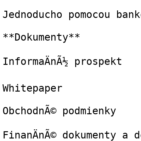
Jednoducho pomocou bank
**Dokumenty**

InformaÄnÃ½ prospekt

Whitepaper

ObchodnÃ© podmienky

FinanÄnÃ© dokumenty a d