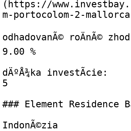
(https://www.investbay.
m-portocolom-2-mallorca)
odhadovanÃ© roÄnÃ© zhod
9.00 %

dÄºÅ¾ka investÃ­cie:

5

### Element Residence B
IndonÃ©zia
