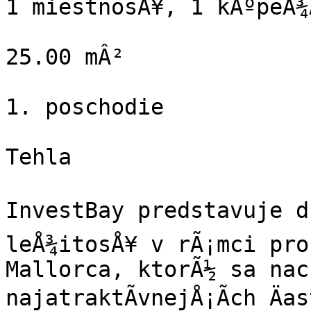
1 miestnosÅ¥, 1 kÃºpeÄ¾Å
25.00 mÂ²

1. poschodie

Tehla

InvestBay predstavuje d
leÅ¾itosÅ¥ v rÃ¡mci pro
Mallorca, ktorÃ½ sa nac
najatraktÃ­vnejÅ¡Ã­ch Äa