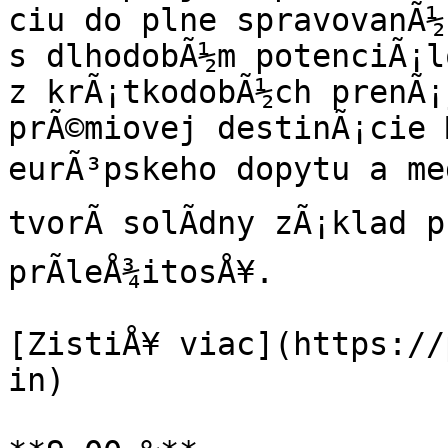
ciu do plne spravovanÃ½
s dlhodobÃ½m potenciÃ¡l
z krÃ¡tkodobÃ½ch prenÃ¡
prÃ©miovej destinÃ¡cie 
eurÃ³pskeho dopytu a med
tvorÃ­ solÃ­dny zÃ¡klad p
prÃ­leÅ¾itosÅ¥.

[ZistiÅ¥ viac](https://
in)
