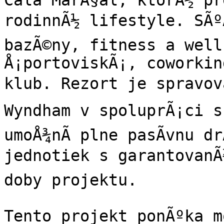
Cala MarÃ§al, ktorÃ½ pr
rodinnÃ½ lifestyle. SÃºÄ
bazÃ©ny, fitness a well
Å¡portoviskÃ¡, coworkin
klub. Rezort je spravova
Wyndham v spoluprÃ¡ci s 
umoÅ¾nÃ­ plne pasÃ­vnu d
jednotiek s garantovanÃ½
doby projektu.

Tento projekt ponÃºka m