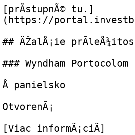
[prÃ­stupnÃ© tu.]
(https://portal.investb
## ÄŽalÅ¡ie prÃ­leÅ¾itost
### Wyndham Portocolom 
Å panielsko

OtvorenÃ¡

[Viac informÃ¡ciÃ­]