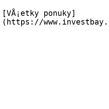
[VÅ¡etky ponuky]