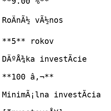
**9.00 %**

RoÄnÃ½ vÃ½nos

**5** rokov

DÄºÅ¾ka investÃ­cie

**100 â‚¬**

MinimÃ¡lna investÃ­cia
