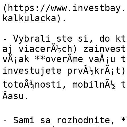
(https://www.investbay.
kalkulacka).

- Vybrali ste si, do kt
aj viacerÃ½ch) zainvest
vÅ¡ak **overÃ­me vaÅ¡u t
investujete prvÃ½krÃ¡t).
totoÅ¾nosti, mobilnÃ½ t
Äasu.

- Sami sa rozhodnite, *