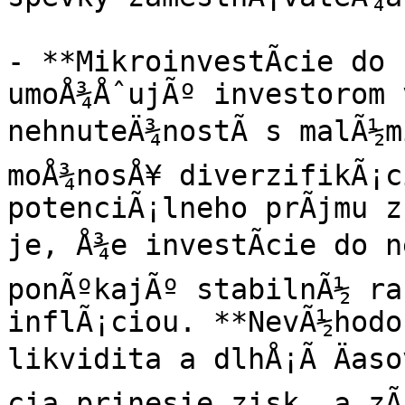
- **MikroinvestÃ­cie do 
umoÅ¾ÅˆujÃº investorom 
nehnuteÄ¾nostÃ­ s malÃ½m
moÅ¾nosÅ¥ diverzifikÃ¡c
potenciÃ¡lneho prÃ­jmu z
je, Å¾e investÃ­cie do ne
ponÃºkajÃº stabilnÃ½ ra
inflÃ¡ciou. **NevÃ½hodo
likvidita a dlhÅ¡Ã­ Äas
cia prinesie zisk, a zÃ