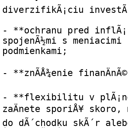
diverzifikÃ¡ciu investÃ­
- **ochranu pred inflÃ¡
spojenÃ½mi s meniacimi 
podmienkami;

- **znÃ­Å¾enie finanÄnÃ©
- **flexibilitu v plÃ¡no
zaÄnete sporiÅ¥ skoro, 
do dÃ´chodku skÃ´r aleb