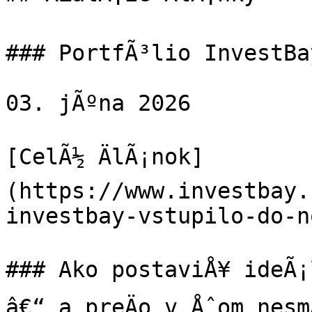
### PortfÃ³lio InvestBa
03. jÃºna 2026

[CelÃ½ ÄlÃ¡nok]
(https://www.investbay.
investbay-vstupilo-do-n
### Ako postaviÅ¥ ideÃ¡l
â€“ a preÄo v Åˆom nesm