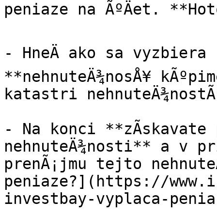
peniaze na ÃºÄet. **Hot
- HneÄ ako sa vyzbiera 
**nehnuteÄ¾nosÅ¥ kÃºpim
katastri nehnuteÄ¾nostÃ­
- Na konci **zÃ­skavate 
nehnuteÄ¾nosti** a v pr
prenÃ¡jmu tejto nehnute
peniaze?](https://www.i
investbay-vyplaca-peniaz