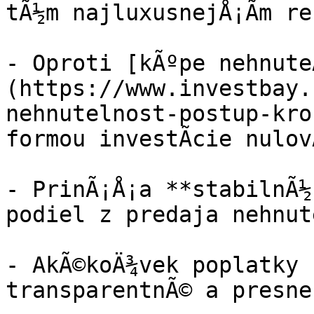
tÃ½m najluxusnejÅ¡Ã­m re
- Oproti [kÃºpe nehnute
(https://www.investbay.
nehnutelnost-postup-kro
formou investÃ­cie nulov
- PrinÃ¡Å¡a **stabilnÃ½ 
podiel z predaja nehnut
- AkÃ©koÄ¾vek poplatky 
transparentnÃ© a presne