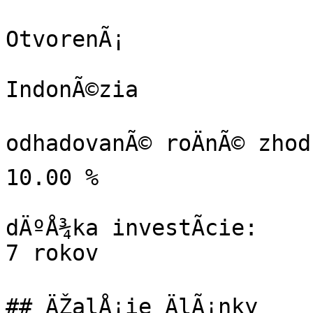
OtvorenÃ¡

IndonÃ©zia

odhadovanÃ© roÄnÃ© zhod
10.00 %

dÄºÅ¾ka investÃ­cie:

7 rokov

## ÄŽalÅ¡ie ÄlÃ¡nky
