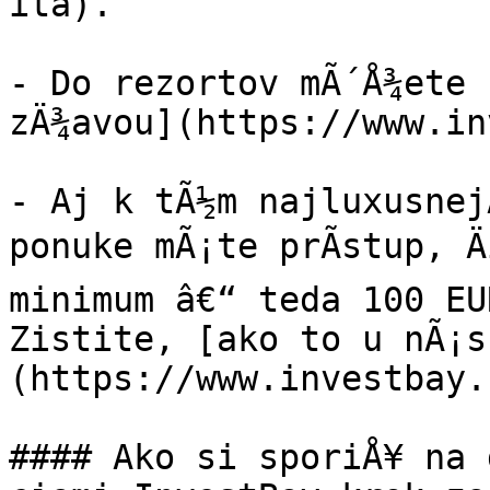
ita).

- Do rezortov mÃ´Å¾ete 
zÄ¾avou](https://www.in
- Aj k tÃ½m najluxusnejÅ
ponuke mÃ¡te prÃ­stup, Ä
minimum â€“ teda 100 EU
Zistite, [ako to u nÃ¡s
(https://www.investbay.
#### Ako si sporiÅ¥ na 