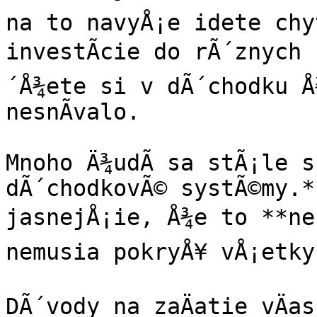
na to navyÅ¡e idete chyt
investÃ­cie do rÃ´znych 
´Å¾ete si v dÃ´chodku Å
nesnÃ­valo.

Mnoho Ä¾udÃ­ sa stÃ¡le s
dÃ´chodkovÃ© systÃ©my.*
jasnejÅ¡ie, Å¾e to **nest
nemusia pokryÅ¥ vÅ¡etky
DÃ´vody na zaÄatie vÄa