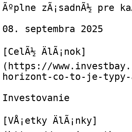
Ãºplne zÃ¡sadnÃ½ pre ka
08. septembra 2025

[CelÃ½ ÄlÃ¡nok]
(https://www.investbay.
horizont-co-to-je-typy-
Investovanie

[VÅ¡etky ÄlÃ¡nky]