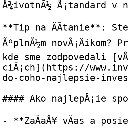
Å¾ivotnÃ½ Å¡tandard v ne
**Tip na ÄÃ­tanie**: Ste
ÃºplnÃ½m novÃ¡Äikom? Pre
kde sme zodpovedali [vÅ
ciÃ¡ch](https://www.inv
do-coho-najlepsie-inves
#### Ako najlepÅ¡ie spo
- **ZaÄaÅ¥ vÄas a posi