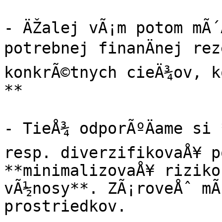
- ÄŽalej vÃ¡m potom mÃ´Å
potrebnej finanÄnej rez
konkrÃ©tnych cieÄ¾ov, k
**

- TieÅ¾ odporÃºÄame si 
resp. diverzifikovaÅ¥ p
**minimalizovaÅ¥ riziko
vÃ½nosy**. ZÃ¡roveÅˆ mÃ
prostriedkov.
