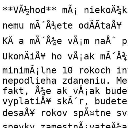
**VÃ½hod** mÃ¡ niekoÄ¾ko
nemu mÃ´Å¾ete odÄÃ­taÅ¥
KÄ a mÃ´Å¾e vÃ¡m naÅˆ p
UkonÄiÅ¥ ho vÅ¡ak mÃ´Å¾
minimÃ¡lne 10 rokoch inv
nepodlieha zdaneniu. Me
fakt, Å¾e ak vÅ¡ak bude
vyplatiÅ¥ skÃ´r, budete
desaÅ¥ rokov spÃ¤tne sv
spevky zamestnÃ¡vateÄ¾a.