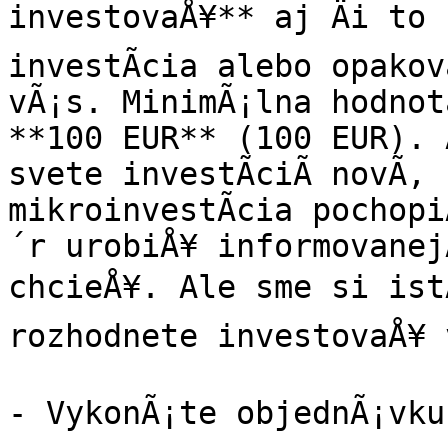
investovaÅ¥** aj Äi to 
investÃ­cia alebo opakov
vÃ¡s. MinimÃ¡lna hodnota
**100 EUR** (100 EUR). A
svete investÃ­ciÃ­ novÃ­,
mikroinvestÃ­cia pochop
´r urobiÅ¥ informovanej
chcieÅ¥. Ale sme si istÃ
rozhodnete investovaÅ¥ 
- VykonÃ¡te objednÃ¡vku 