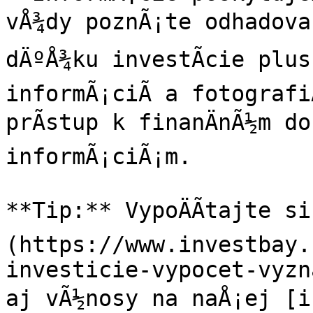
vÅ¾dy poznÃ¡te odhadovan
dÄºÅ¾ku investÃ­cie plus 
informÃ¡ciÃ­ a fotografiÃ
prÃ­stup k finanÄnÃ½m d
informÃ¡ciÃ¡m.

**Tip:** VypoÄÃ­tajte s
(https://www.investbay.
investicie-vypocet-vyzn
aj vÃ½nosy na naÅ¡ej [in