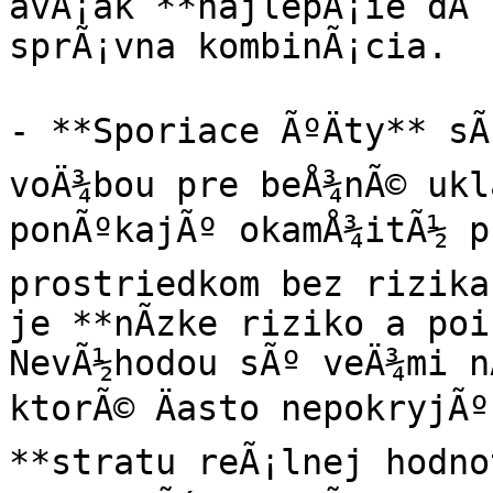
avÅ¡ak **najlepÅ¡ie dÃ´
sprÃ¡vna kombinÃ¡cia.

- **Sporiace ÃºÄty** sÃ
voÄ¾bou pre beÅ¾nÃ© ukla
ponÃºkajÃº okamÅ¾itÃ½ pr
prostriedkom bez rizika
je **nÃ­zke riziko a poi
NevÃ½hodou sÃº veÄ¾mi nÃ
ktorÃ© Äasto nepokryjÃº
**stratu reÃ¡lnej hodnot