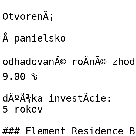
OtvorenÃ¡

Å panielsko

odhadovanÃ© roÄnÃ© zhod
9.00 %

dÄºÅ¾ka investÃ­cie:

5 rokov

### Element Residence B