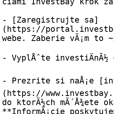
ciami InvestBay krok za
- [Zaregistrujte sa]
(https://portal.investb
webe. Zaberie vÃ¡m to ~
- VyplÅˆte investiÄnÃ½ d
- Prezrite si naÅ¡e [in
(https://www.investbay.
do ktorÃ½ch mÃ´Å¾ete ok
**InformÃ¡cie poskytuje