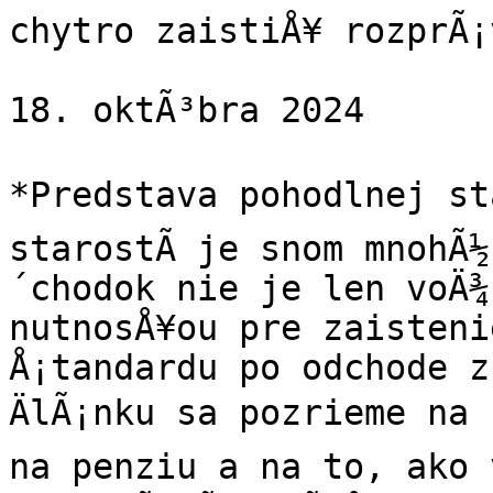
chytro zaistiÅ¥ rozprÃ¡
18. oktÃ³bra 2024

*Predstava pohodlnej sta
starostÃ­ je snom mnohÃ½
´chodok nie je len voÄ¾
nutnosÅ¥ou pre zaisteni
Å¡tandardu po odchode z
ÄlÃ¡nku sa pozrieme na 
na penziu a na to, ako v