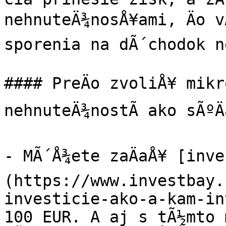
nehnuteÄ¾nosÅ¥ami, Äo v
sporenia na dÃ´chodok ne
#### PreÄo zvoliÅ¥ mikro
nehnuteÄ¾nostÃ­ ako sÃºÄ
- MÃ´Å¾ete zaÄaÅ¥ [inv
(https://www.investbay.
investicie-ako-a-kam-in
100 EUR. A aj s tÃ½mto m