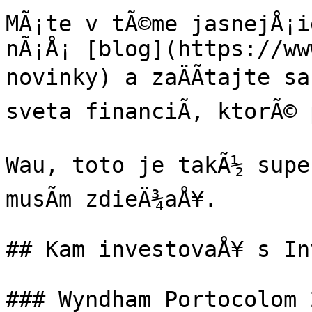
MÃ¡te v tÃ©me jasnejÅ¡i
nÃ¡Å¡ [blog](https://ww
novinky) a zaÄÃ­tajte sa 
sveta financiÃ­, ktorÃ© 
Wau, toto je takÃ½ super
musÃ­m zdieÄ¾aÅ¥.

## Kam investovaÅ¥ s In
### Wyndham Portocolom 