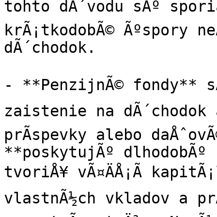
tohto dÃ´vodu sÃº sporia
krÃ¡tkodobÃ© Ãºspory ne
dÃ´chodok.

- **PenzijnÃ© fondy** sÃ
zaistenie na dÃ´chodok a
prÃ­spevky alebo daÅˆovÃ
**poskytujÃº dlhodobÃº 
tvoriÅ¥ vÃ¤ÄÅ¡Ã­ kapitÃ¡
vlastnÃ½ch vkladov a prÃ