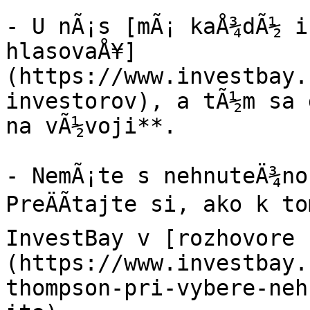
- U nÃ¡s [mÃ¡ kaÅ¾dÃ½ i
hlasovaÅ¥]
(https://www.investbay.
investorov), a tÃ½m sa 
na vÃ½voji**.

- NemÃ¡te s nehnuteÄ¾no
PreÄÃ­tajte si, ako k t
InvestBay v [rozhovore 
(https://www.investbay.
thompson-pri-vybere-neh