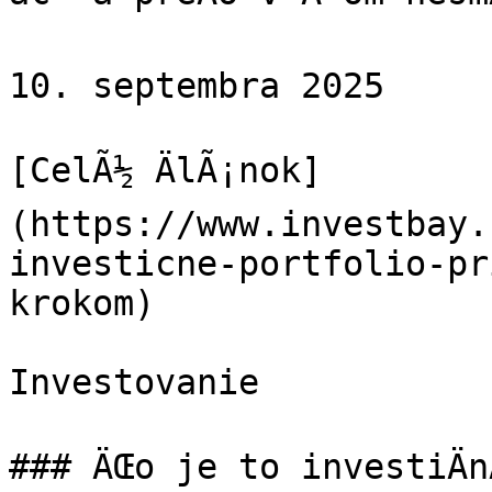
10. septembra 2025

[CelÃ½ ÄlÃ¡nok]
(https://www.investbay.
investicne-portfolio-pr
krokom)

Investovanie

### ÄŒo je to investiÄn