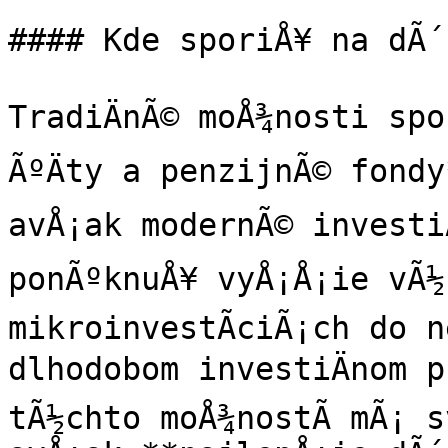
#### Kde sporiÅ¥ na dÃ´
TradiÄnÃ© moÅ¾nosti spo
ÃºÄty a penzijnÃ© fondy
avÅ¡ak modernÃ© investiÄ
ponÃºknuÅ¥ vyÅ¡Å¡ie vÃ½n
mikroinvestÃ­ciÃ¡ch do n
dlhodobom investiÄnom p
tÃ½chto moÅ¾nostÃ­ mÃ¡ s