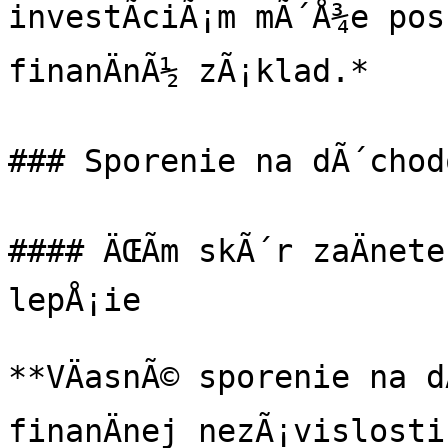
investÃ­ciÃ¡m mÃ´Å¾e pos
finanÄnÃ½ zÃ¡klad.*

### Sporenie na dÃ´chodo
#### ÄŒÃ­m skÃ´r zaÄnet
lepÅ¡ie

**VÄasnÃ© sporenie na d
finanÄnej nezÃ¡vislosti