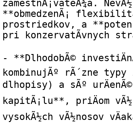
zamestnÃ¡vateÄ¾a. NevÃ½
**obmedzenÃ¡ flexibilit
prostriedkov, a **poten
pri konzervatÃ­vnych str
- **DlhodobÃ© investiÄn
kombinujÃº rÃ´zne typy i
dlhopisy) a sÃº urÄenÃ©
kapitÃ¡lu**, priÄom vÃ½
vysokÃ½ch vÃ½nosov vÄak