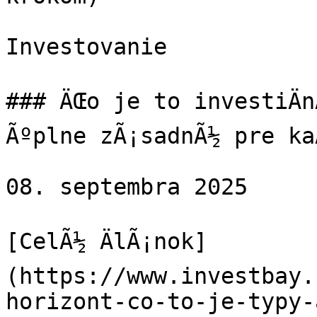
Investovanie

### ÄŒo je to investiÄn
Ãºplne zÃ¡sadnÃ½ pre ka
08. septembra 2025

[CelÃ½ ÄlÃ¡nok]
(https://www.investbay.
horizont-co-to-je-typy-