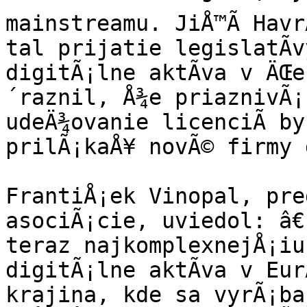
mainstreamu. JiÅ™Ã­ Hav
tal prijatie legislatÃ­v
digitÃ¡lne aktÃ­va v ÄŒ
´raznil, Å¾e priaznivÃ¡
udeÄ¾ovanie licenciÃ­ by
prilÃ¡kaÅ¥ novÃ© firmy 
FrantiÅ¡ek Vinopal, pre
asociÃ¡cie, uviedol: â€
teraz najkomplexnejÅ¡iu
digitÃ¡lne aktÃ­va v Eur
krajina, kde sa vyrÃ¡ba