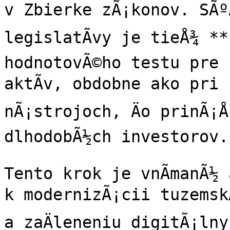
v Zbierke zÃ¡konov. SÃºÄ
legislatÃ­vy je tieÅ¾ **
hodnotovÃ©ho testu pre 
aktÃ­v, obdobne ako pri 
nÃ¡strojoch, Äo prinÃ¡Å
dlhodobÃ½ch investorov.*
Tento krok je vnÃ­manÃ½ 
k modernizÃ¡cii tuzemskÃ
a zaÄleneniu digitÃ¡lnyc