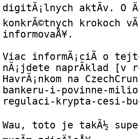
digitÃ¡lnych aktÃ­v. O Ä
konkrÃ©tnych krokoch vÃ
informovaÅ¥.

Viac informÃ¡ciÃ­ o tejt
nÃ¡jdete naprÃ­klad [v r
HavrÃ¡nkom na CzechCrun
bankeru-i-povinne-milio
regulaci-krypta-cesi-bu
Wau, toto je takÃ½ super