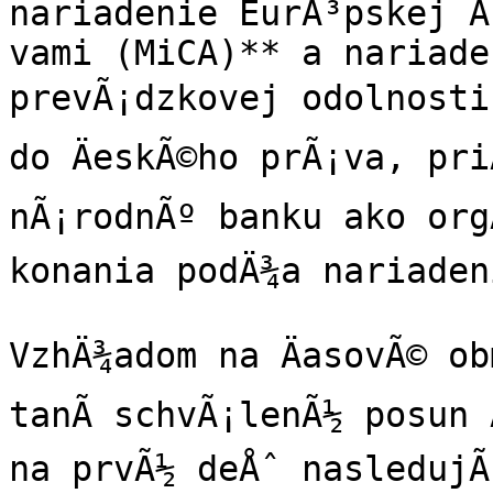
nariadenie EurÃ³pskej Ã
vami (MiCA)** a nariade
prevÃ¡dzkovej odolnosti 
do ÄeskÃ©ho prÃ¡va, pri
nÃ¡rodnÃº banku ako orgÃ
konania podÄ¾a nariaden
VzhÄ¾adom na ÄasovÃ© ob
tanÃ­ schvÃ¡lenÃ½ posun 
na prvÃ½ deÅˆ nasledujÃ