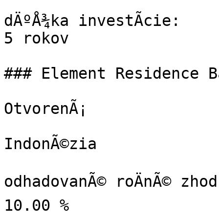
dÄºÅ¾ka investÃ­cie:

5 rokov

### Element Residence B
OtvorenÃ¡

IndonÃ©zia

odhadovanÃ© roÄnÃ© zhod
10.00 %
