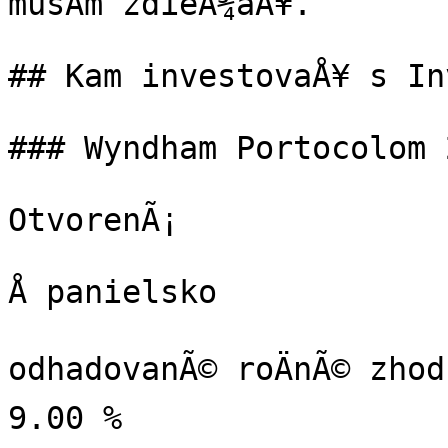
musÃ­m zdieÄ¾aÅ¥.

## Kam investovaÅ¥ s In
### Wyndham Portocolom 
OtvorenÃ¡

Å panielsko

odhadovanÃ© roÄnÃ© zhod
9.00 %
