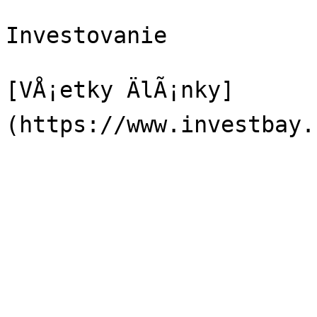
Investovanie

[VÅ¡etky ÄlÃ¡nky]