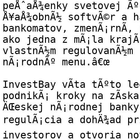
peÅˆaÅ¾enky svetovej Ãº
Å¥aÅ¾obnÃ½ softvÃ©r a h
bankomatov, zmenÃ¡rnÃ­, 
ako jedna z mÃ¡la krajÃ­
vlastnÃ½m regulovanÃ½m 
nÃ¡rodnÃº menu.â€œ

InvestBay vÃ­ta tÃºto le
podnikÃ¡ kroky na zÃ­ska
ÄŒeskej nÃ¡rodnej banky.
regulÃ¡cia a dohÄ¾ad pri
investorov a otvoria nov