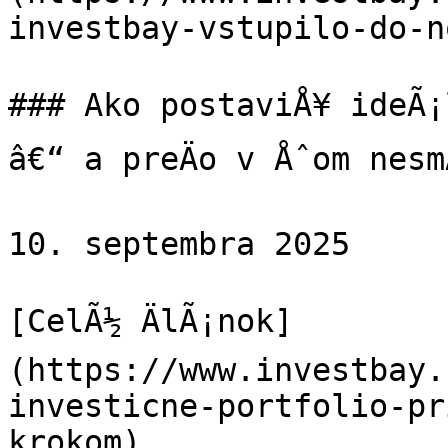
investbay-vstupilo-do-n
### Ako postaviÅ¥ ideÃ¡l
â€“ a preÄo v Åˆom nesm
10. septembra 2025

[CelÃ½ ÄlÃ¡nok]
(https://www.investbay.
investicne-portfolio-pr
krokom)
