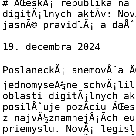
# ÄŒeskÃ¡ republika na c
digitÃ¡lnych aktÃ­v: Nov
jasnÃ© pravidlÃ¡ a daÅˆ
19. decembra 2024

PoslaneckÃ¡ snemovÅˆa ÄŒ
jednomyseÄ¾ne schvÃ¡lila
oblasti digitÃ¡lnych akt
posilÅˆuje pozÃ­ciu ÄŒes
z najvÃ½znamnejÅ¡Ã­ch eu
priemyslu. NovÃ¡ legisla