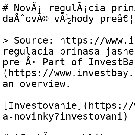
# NovÃ¡ regulÃ¡cia prin
daÅˆovÃ© vÃ½hody preâ€¦

> Source: https://www.i
regulacia-prinasa-jasne
pre Â· Part of InvestBay
(https://www.investbay.
an overview.

[Investovanie](https://
a-novinky?investovani)
