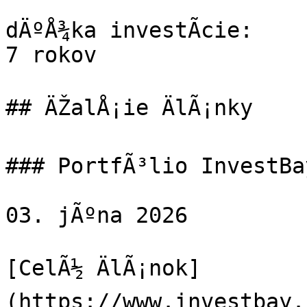
dÄºÅ¾ka investÃ­cie:

7 rokov

## ÄŽalÅ¡ie ÄlÃ¡nky

### PortfÃ³lio InvestBa
03. jÃºna 2026

[CelÃ½ ÄlÃ¡nok]
(https://www.investbay.