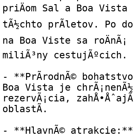
priÄom Sal a Boa Vista 
tÃ½chto prÃ­letov. Po dok
na Boa Viste sa roÄnÃ¡ 
miliÃ³ny cestujÃºcich.

- **PrÃ­rodnÃ© bohatstvo
Boa Vista je chrÃ¡nenÃ½c
rezervÃ¡cia, zahÅ•ÅˆajÃ
oblastÃ­.

- **HlavnÃ© atrakcie:**