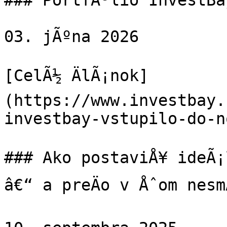
### PortfÃ³lio InvestBa
03. jÃºna 2026

[CelÃ½ ÄlÃ¡nok]
(https://www.investbay.
investbay-vstupilo-do-n
### Ako postaviÅ¥ ideÃ¡l
â€“ a preÄo v Åˆom nesm