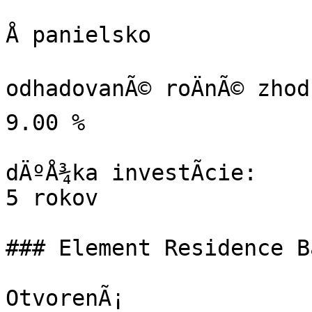
Å panielsko

odhadovanÃ© roÄnÃ© zhod
9.00 %

dÄºÅ¾ka investÃ­cie:

5 rokov

### Element Residence B
OtvorenÃ¡
