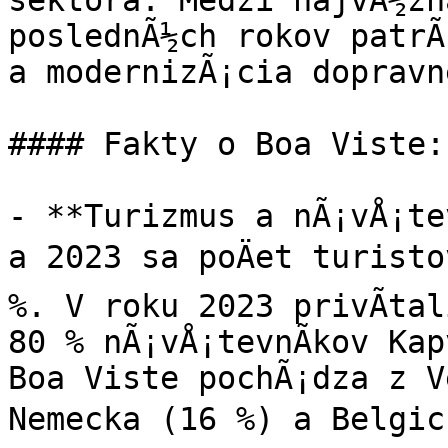
sektora. Medzi najvÃ½zna
poslednÃ½ch rokov patrÃ­
a modernizÃ¡cia dopravn
#### Fakty o Boa Viste:

- **Turizmus a nÃ¡vÅ¡te
a 2023 sa poÄet turisto
%. V roku 2023 privÃ­tal
80 % nÃ¡vÅ¡tevnÃ­kov Kap
Boa Viste pochÃ¡dza z V
Nemecka (16 %) a Belgick