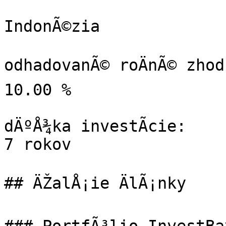
IndonÃ©zia

odhadovanÃ© roÄnÃ© zhod
10.00 %

dÄºÅ¾ka investÃ­cie:

7 rokov

## ÄŽalÅ¡ie ÄlÃ¡nky
