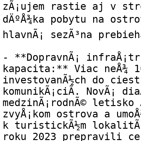
zÃ¡ujem rastie aj v str
dÄºÅ¾ka pobytu na ostrov
hlavnÃ¡ sezÃ³na prebieh
- **DopravnÃ¡ infraÅ¡tr
kapacita:** Viac neÅ¾ 1
investovanÃ½ch do ciest 
komunikÃ¡ciÃ­. NovÃ¡ dia
medzinÃ¡rodnÃ© letisko 
zvyÅ¡kom ostrova a umoÅ¾
k turistickÃ½m lokalitÃ
roku 2023 prepravili ce