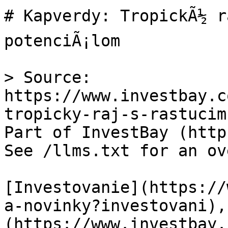
# Kapverdy: TropickÃ½ ra
potenciÃ¡lom

> Source: 
https://www.investbay.c
tropicky-raj-s-rastucim
Part of InvestBay (http
See /llms.txt for an ov
[Investovanie](https://
a-novinky?investovani),
(https://www.investbay.