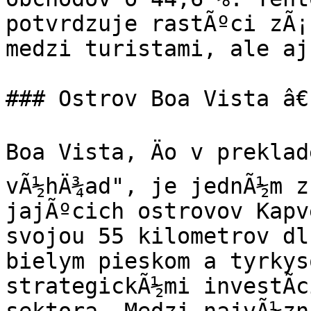
potvrdzuje rastÃºci zÃ¡
medzi turistami, ale aj
### Ostrov Boa Vista â€
Boa Vista, Äo v preklad
vÃ½hÄ¾ad", je jednÃ½m z
jajÃºcich ostrovov Kapv
svojou 55 kilometrov dlh
bielym pieskom a tyrkys
strategickÃ½mi investÃ­c