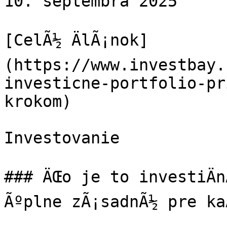
10. septembra 2025

[CelÃ½ ÄlÃ¡nok]
(https://www.investbay.
investicne-portfolio-pr
krokom)

Investovanie

### ÄŒo je to investiÄn
Ãºplne zÃ¡sadnÃ½ pre ka