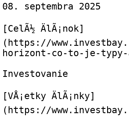
08. septembra 2025

[CelÃ½ ÄlÃ¡nok]
(https://www.investbay.
horizont-co-to-je-typy-
Investovanie

[VÅ¡etky ÄlÃ¡nky]