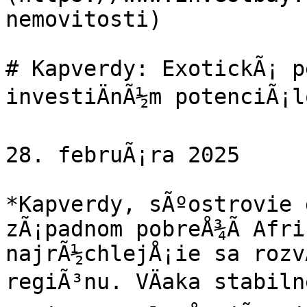
nemovitosti)

# Kapverdy: ExotickÃ¡ p
investiÄnÃ½m potenciÃ¡lo
28. februÃ¡ra 2025

*Kapverdy, sÃºostrovie 
zÃ¡padnom pobreÅ¾Ã­ Afri
najrÃ½chlejÅ¡ie sa rozvÃ
regiÃ³nu. VÄaka stabiln