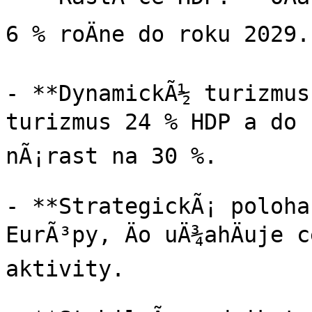
6 % roÄne do roku 2029.

- **DynamickÃ½ turizmus
turizmus 24 % HDP a do r
nÃ¡rast na 30 %.

- **StrategickÃ¡ poloha:
EurÃ³py, Äo uÄ¾ahÄuje 
aktivity.
