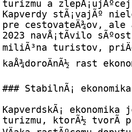
turizmu a zlepÅ¡ujÃºcej
Kapverdy stÃ¡vajÃº niele
pre cestovateÄ¾ov, ale 
2023 navÅ¡tÃ­vilo sÃºost
miliÃ³na turistov, priÄ
kaÅ¾doroÄnÃ½ rast ekono
### StabilnÃ¡ ekonomika
KapverdskÃ¡ ekonomika j
turizmu, ktorÃ½ tvorÃ­ p