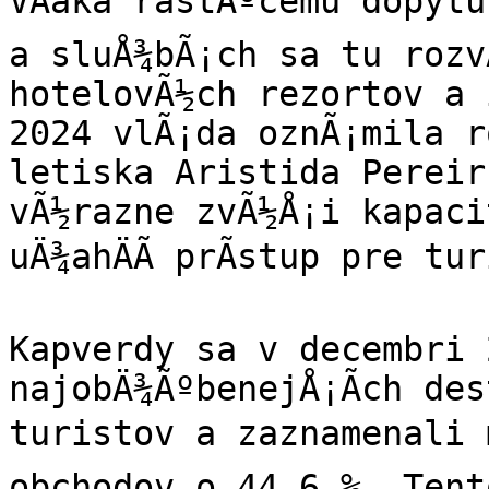
VÄaka rastÃºcemu dopytu
a sluÅ¾bÃ¡ch sa tu rozvÃ
hotelovÃ½ch rezortov a 
2024 vlÃ¡da oznÃ¡mila ro
letiska Aristida Pereir
vÃ½razne zvÃ½Å¡i kapaci
uÄ¾ahÄÃ­ prÃ­stup pre tu
Kapverdy sa v decembri 
najobÄ¾ÃºbenejÅ¡Ã­ch des
turistov a zaznamenali m
obchodov o 44,6 %. Tento