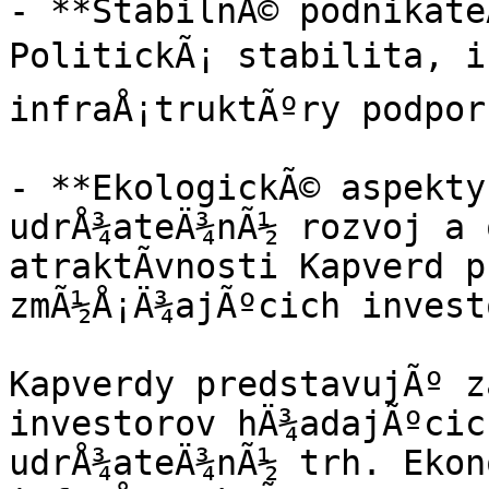
- **StabilnÃ© podnikate
PolitickÃ¡ stabilita, in
infraÅ¡truktÃºry podpor
- **EkologickÃ© aspekty
udrÅ¾ateÄ¾nÃ½ rozvoj a o
atraktÃ­vnosti Kapverd p
zmÃ½Å¡Ä¾ajÃºcich invest
Kapverdy predstavujÃº za
investorov hÄ¾adajÃºcic
udrÅ¾ateÄ¾nÃ½ trh. Ekon