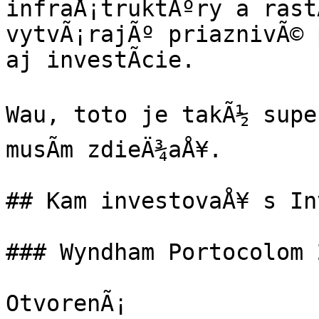
infraÅ¡truktÃºry a rast
vytvÃ¡rajÃº priaznivÃ© 
aj investÃ­cie.

Wau, toto je takÃ½ super
musÃ­m zdieÄ¾aÅ¥.

## Kam investovaÅ¥ s In
### Wyndham Portocolom 
OtvorenÃ¡
