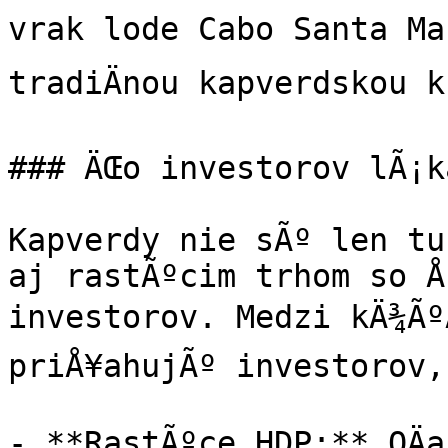
vrak lode Cabo Santa Mar
tradiÄnou kapverdskou k
### ÄŒo investorov lÃ¡k
Kapverdy nie sÃº len tu
aj rastÃºcim trhom so Å
investorov. Medzi kÄ¾ÃºÄ
priÅ¥ahujÃº investorov,
- **RastÃºce HDP:** OÄa