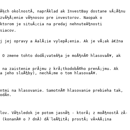
½ch okolnostÃ­, naprÃ­klad ak InvestBay dostane vÃ¡Å¾nu 
zvÃ½Å¡enie vÃ½nosov pre investorov. Naopak o 
 ktorom je situÃ¡cia na predaj nehnuteÄ¾nosti 
siacov.

j jej opravy a ÄalÅ¡ie vylepÅ¡enia. Ak je vÅ¡ak â€žna 
 O zmene tohto dodÃ¡vateÄ¾a je moÅ¾nÃ© hlasovaÅ¥, ak 
na zaistenie prÃ­jmu z krÃ¡tkodobÃ©ho prenÃ¡jmu. Ak 
za jeho sluÅ¾by), nechÃ¡me o tom hlasovaÅ¥.

ntmi na hlasovanie. SamotnÃ© hlasovanie prebieha tak, 
dÃ­n.

lov. VÃ½sledok je potom jasnÃ½ - ktorÃ¡ z moÅ¾nostÃ­ zÃ­
(konanÃ© o 7 dnÃ­) dÃ´leÅ¾itÃ¡ prostÃ¡ vÃ¤ÄÅ¡ina 