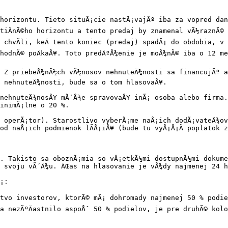
horizontu. Tieto situÃ¡cie nastÃ¡vajÃº iba za vopred danÃ
tiÄnÃ©ho horizontu a tento predaj by znamenal vÃ½raznÃ© 
o chvÃ­li, keÄ tento koniec (predaj) spadÃ¡ do obdobia, v
½hodnÃ© poÄkaÅ¥. Toto predÄºÅ¾enie je moÅ¾nÃ© iba o 12 me
. Z priebeÅ¾nÃ½ch vÃ½nosov nehnuteÄ¾nosti sa financujÃº a
 nehnuteÄ¾nosti, bude sa o tom hlasovaÅ¥.

nehnuteÄ¾nosÅ¥ mÃ´Å¾e spravovaÅ¥ inÃ¡ osoba alebo firma.
inimÃ¡lne o 20 %.

 operÃ¡tor). Starostlivo vyberÃ¡me naÅ¡ich dodÃ¡vateÄ¾ov 
od naÅ¡ich podmienok lÃ­Å¡iÅ¥ (bude tu vyÅ¡Å¡Ã­ poplatok 
d. Takisto sa oboznÃ¡mia so vÅ¡etkÃ½mi dostupnÃ½mi dokume
 svoju vÃ´Ä¾u. ÄŒas na hlasovanie je vÅ¾dy najmenej 24 ho
¡:

stvo investorov, ktorÃ© mÃ¡ dohromady najmenej 50 % podie
 nezÃºÄastnilo aspoÅˆ 50 % podielov, je pre druhÃ© kolo 