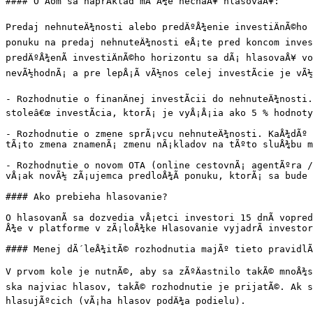
#### O Äom sa naprÃ­klad mÃ´Å¾e nechaÅ¥ hlasovaÅ¥:

Predaj nehnuteÄ¾nosti alebo predÄºÅ¾enie investiÄnÃ©ho 
ponuku na predaj nehnuteÄ¾nosti eÅ¡te pred koncom inves
predÄºÅ¾enÃ­ investiÄnÃ©ho horizontu sa dÃ¡ hlasovaÅ¥ v
nevÃ½hodnÃ¡ a pre lepÅ¡Ã­ vÃ½nos celej investÃ­cie je vÃ
- Rozhodnutie o finanÄnej investÃ­cii do nehnuteÄ¾nosti
stoleâ€œ investÃ­cia, ktorÃ¡ je vyÅ¡Å¡ia ako 5 % hodnoty
- Rozhodnutie o zmene sprÃ¡vcu nehnuteÄ¾nosti. KaÅ¾dÃº 
tÃ¡to zmena znamenÃ¡ zmenu nÃ¡kladov na tÃºto sluÅ¾bu m
- Rozhodnutie o novom OTA (online cestovnÃ¡ agentÃºra /
vÅ¡ak novÃ½ zÃ¡ujemca predloÅ¾Ã­ ponuku, ktorÃ¡ sa bude 
#### Ako prebieha hlasovanie?

O hlasovanÃ­ sa dozvedia vÅ¡etci investori 15 dnÃ­ vopre
Å¾e v platforme v zÃ¡loÅ¾ke Hlasovanie vyjadrÃ­ investor
#### Menej dÃ´leÅ¾itÃ© rozhodnutia majÃº tieto pravidlÃ
V prvom kole je nutnÃ©, aby sa zÃºÄastnilo takÃ© mnoÅ¾
ska najviac hlasov, takÃ© rozhodnutie je prijatÃ©. Ak sa
hlasujÃºcich (vÃ¡ha hlasov podÄ¾a podielu).
