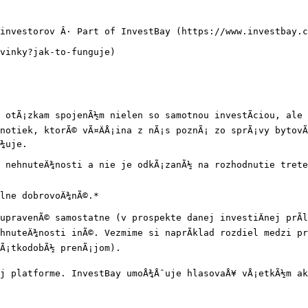
investorov Â· Part of InvestBay (https://www.investbay.c
vinky?jak-to-funguje)

 otÃ¡zkam spojenÃ½m nielen so samotnou investÃ­ciou, ale n
dnotiek, ktorÃ© vÃ¤ÄÅ¡ina z nÃ¡s poznÃ¡ zo sprÃ¡vy bytov
¾uje.

 nehnuteÄ¾nosti a nie je odkÃ¡zanÃ½ na rozhodnutie trete
lne dobrovoÄ¾nÃ©.*

upravenÃ© samostatne (v prospekte danej investiÄnej prÃ­l
nuteÄ¾nosti inÃ©. Vezmime si naprÃ­klad rozdiel medzi pre
Ã¡tkodobÃ½ prenÃ¡jom).

ej platforme. InvestBay umoÅ¾Åˆuje hlasovaÅ¥ vÅ¡etkÃ½m ak