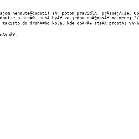
jom nehnuteÄ¾nosti) sÃº potom pravidlÃ¡ prÃ­snejÅ¡ie. OpÃ
nutie platnÃ©, musÃ­ byÅ¥ za jednu moÅ¾nosÅ¥ najmenej 2/3
takisto do druhÃ©ho kola, kde opÃ¤Å¥ staÄÃ­ prostÃ¡ vÃ¤Ä
eÄ¾aÅ¥.
