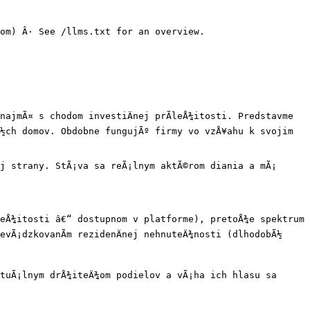
om) Â· See /llms.txt for an overview.

ajmÃ¤ s chodom investiÄnej prÃ­leÅ¾itosti. Predstavme 
Ã½ch domov. Obdobne fungujÃº firmy vo vzÅ¥ahu k svojim 
j strany. StÃ¡va sa reÃ¡lnym aktÃ©rom diania a mÃ¡ 
eÅ¾itosti â€“ dostupnom v platforme), pretoÅ¾e spektrum 
vÃ¡dzkovanÃ­m rezidenÄnej nehnuteÄ¾nosti (dlhodobÃ½ 
tuÃ¡lnym drÅ¾iteÄ¾om podielov a vÃ¡ha ich hlasu sa 