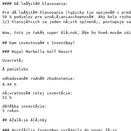
#### DÃ´leÅ¾itÃ© hlasovania:

Pre dÃ´leÅ¾itÃ© hlasovania (typicky tie spojenÃ© s preda
50 % podielov pre uznÃ¡Å¡aniaschopnosÅ¥. Aby bolo rozhod
2/3 hlasujÃºcich za jeden nÃ¡vrh splnenÃ¡, postupuje sa 
Wow, toto je takÃ½ super ÄlÃ¡nok, Å¾e ho hneÄ musÃ­m zdi
## Kam investovaÅ¥ s InvestBay?

### Royal Marbella Golf Resort

UzavretÃ¡

Å panielsko

odhadovanÃ© roÄnÃ© zhodnotenie:

8.44 %

nÃ¡vratnosÅ¥ celej investÃ­cie:

51 %

dÄºÅ¾ka investÃ­cie:

5 rokov

## ÄŽalÅ¡ie ÄlÃ¡nky

### PortfÃ³lio InvestBay vstÃºpilo do novej fÃ¡zy
