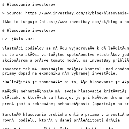
# Hlasovanie investorov

> Source: https://www.investbay.com/sk/blog/hlasovanie-
[Ako to funguje](https://www.investbay.com/sk/blog-a-no
# Hlasovanie investorov

02. jÃºla 2023

VlastnÃ­ci podielov sa mÃ´Å¾u vyjadrovaÅ¥ k dÃ´leÅ¾itÃ½m
si to ako akÃ©si virtuÃ¡lne spoloÄenstvo vlastnÃ­kov je
akcionÃ¡rom a prÃ¡ve tomuto modelu sa InvestBay pribliÅ
Investor tak mÃ¡ maximÃ¡lnu moÅ¾nÃº kontrolu nad chodom
priamy dopad na ekonomiku nÃ­m vybranej investÃ­cie.

*DÃ´leÅ¾itÃ© je spomenÃºÅ¥ aj to, Å¾e hlasovanie je Ãºp
KaÅ¾dÃ¡ nehnuteÄ¾nosÅ¥ mÃ¡ svoje hlasovacie kritÃ©riÃ¡ 
otÃ¡zok, o ktorÃ½ch sa hlasuje, je pri kaÅ¾dom druhu neh
prenÃ¡jom) a rekreaÄnej nehnuteÄ¾nosti (apartmÃ¡n na kr
SamotnÃ© hlasovanie prebieha online priamo v investiÄn
rovnÃ¡ podielu, ktorÃ½ v danej prÃ­leÅ¾itosti drÅ¾ia.
