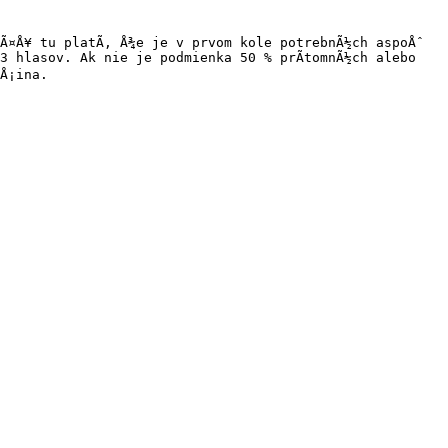
¤Å¥ tu platÃ­, Å¾e je v prvom kole potrebnÃ½ch aspoÅˆ 
 hlasov. Ak nie je podmienka 50 % prÃ­tomnÃ½ch alebo 
Å¡ina.
