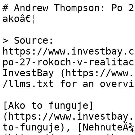
# Andrew Thompson: Po 2
akoâ€¦

> Source: 
https://www.investbay.c
po-27-rokoch-v-realitac
InvestBay (https://www.
/llms.txt for an overvie
[Ako to funguje]
(https://www.investbay.
to-funguje), [NehnuteÄ¾