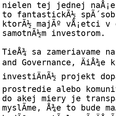
nielen tej jednej naÅ¡e
to fantastickÃ½ spÃ´sob
ktorÃ½ majÃº vÅ¡etci v 
samotnÃ½m investorom.

TieÅ¾ sa zameriavame na
and Governance, ÄiÅ¾e k
investiÄnÃ½ projekt dop
prostredie alebo komunit
do akej miery je transp
myslÃ­me, Å¾e to bude ma