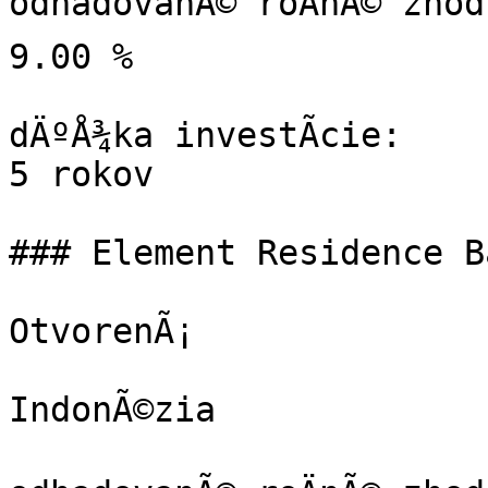
odhadovanÃ© roÄnÃ© zhod
9.00 %

dÄºÅ¾ka investÃ­cie:

5 rokov

### Element Residence B
OtvorenÃ¡

IndonÃ©zia
