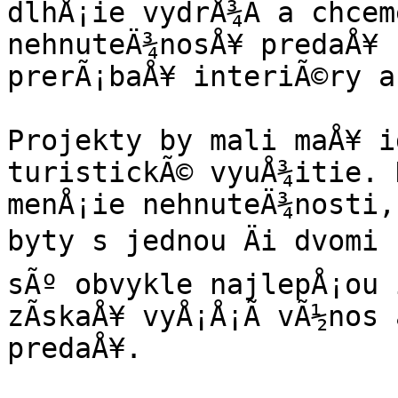
dlhÅ¡ie vydrÅ¾Ã­ a chcem
nehnuteÄ¾nosÅ¥ predaÅ¥ 
prerÃ¡baÅ¥ interiÃ©ry a
Projekty by mali maÅ¥ i
turistickÃ© vyuÅ¾itie. 
menÅ¡ie nehnuteÄ¾nosti,
byty s jednou Äi dvomi 
sÃº obvykle najlepÅ¡ou i
zÃ­skaÅ¥ vyÅ¡Å¡Ã­ vÃ½nos
predaÅ¥.
