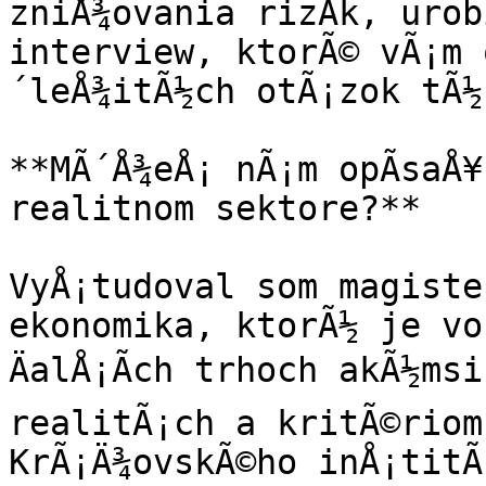
zniÅ¾ovania rizÃ­k, urob
interview, ktorÃ© vÃ¡m 
´leÅ¾itÃ½ch otÃ¡zok tÃ½k
**MÃ´Å¾eÅ¡ nÃ¡m opÃ­saÅ¥
realitnom sektore?**

VyÅ¡tudoval som magiste
ekonomika, ktorÃ½ je vo
ÄalÅ¡Ã­ch trhoch akÃ½ms
realitÃ¡ch a kritÃ©riom
KrÃ¡Ä¾ovskÃ©ho inÅ¡titÃ