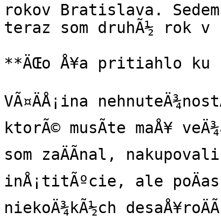
rokov Bratislava. Sedem
teraz som druhÃ½ rok v 
**ÄŒo Å¥a pritiahlo ku 
VÃ¤ÄÅ¡ina nehnuteÄ¾nostÃ
ktorÃ© musÃ­te maÅ¥ veÄ¾a
som zaÄÃ­nal, nakupoval
inÅ¡titÃºcie, ale poÄas
niekoÄ¾kÃ½ch desaÅ¥roÄÃ