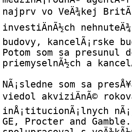
najprv vo VeÄ¾kej BritÃ¡
investiÄnÃ½ch nehnuteÄ¾
budovy, kancelÃ¡rske bu
Potom som sa presunul d
priemyselnÃ½ch a kancelÃ
NÃ¡sledne som sa presÅ¥
viedol akviziÄnÃ© rokov
inÅ¡titucionÃ¡lnych nÃ¡
GE, Procter and Gamble.