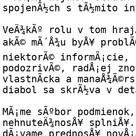
spojenÃ½ch s tÃ½mito inv
VeÄ¾kÃº rolu v tom hraj
akÃ© mÃ´Å¾u byÅ¥ problÃ©
niektorÃ© informÃ¡cie, 
podozrivÃ©, radÅ¡ej zno
vlastnÃ­cka a manaÅ¾Ã©rs
diabol sa skrÃ½va v det
MÃ¡me sÃºbor podmienok, 
nehnuteÄ¾nosÅ¥ splniÅ¥.
dÃ¡vame prednosÅ¥ novÅ¡Ã