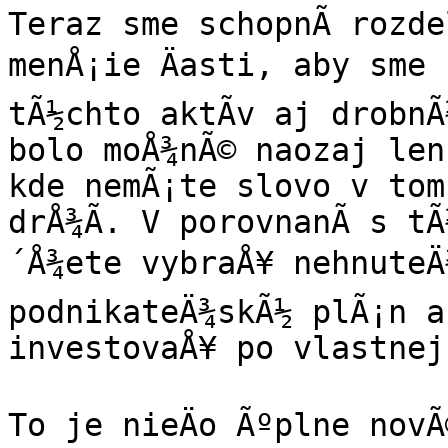
Teraz sme schopnÃ­ rozde
menÅ¡ie Äasti, aby sme 
tÃ½chto aktÃ­v aj drobnÃ
bolo moÅ¾nÃ© naozaj len 
kde nemÃ¡te slovo v tom
drÅ¾Ã­. V porovnanÃ­ s t
´Å¾ete vybraÅ¥ nehnuteÄ¾
podnikateÄ¾skÃ½ plÃ¡n a 
investovaÅ¥ po vlastnej
To je nieÄo Ãºplne novÃ