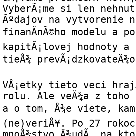
VyberÃ¡me si len nehnut
Ãºdajov na vytvorenie n
finanÄnÃ©ho modelu a po
kapitÃ¡lovej hodnoty a p
tieÅ¾ prevÃ¡dzkovateÄ¾ov
VÅ¡etky tieto veci hrajÃ
rolu. Ale veÄ¾a z toho 
a o tom, Å¾e viete, kam 
(ne)veriÅ¥. Po 27 rokoc
mnoÅ¾stvo Ä¾udÃ­, na kto