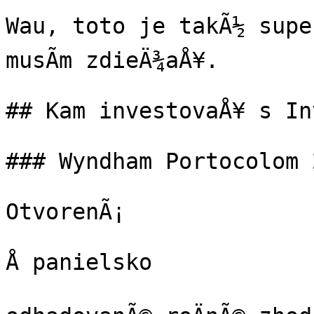
Wau, toto je takÃ½ super
musÃ­m zdieÄ¾aÅ¥.

## Kam investovaÅ¥ s In
### Wyndham Portocolom 
OtvorenÃ¡

Å panielsko
