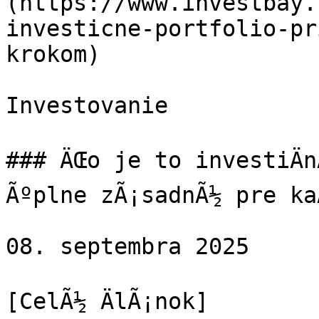
(https://www.investbay.
investicne-portfolio-pr
krokom)

Investovanie

### ÄŒo je to investiÄn
Ãºplne zÃ¡sadnÃ½ pre ka
08. septembra 2025

[CelÃ½ ÄlÃ¡nok]