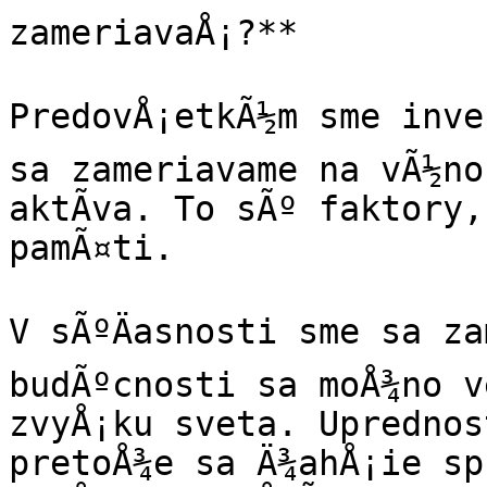
zameriavaÅ¡?**

PredovÅ¡etkÃ½m sme inves
sa zameriavame na vÃ½no
aktÃ­va. To sÃº faktory,
pamÃ¤ti.

V sÃºÄasnosti sme sa za
budÃºcnosti sa moÅ¾no ve
zvyÅ¡ku sveta. Uprednos
pretoÅ¾e sa Ä¾ahÅ¡ie sp