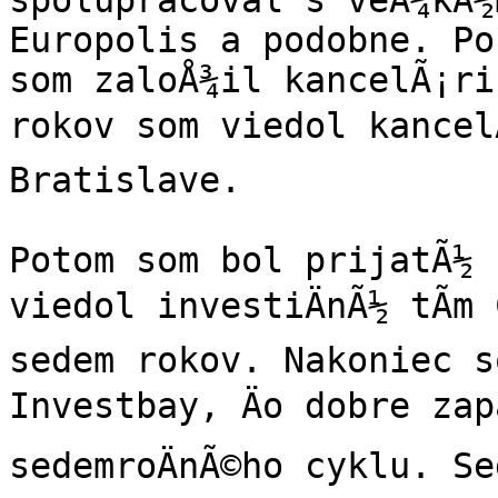
spolupracoval s veÄ¾kÃ½
Europolis a podobne. Po
som zaloÅ¾il kancelÃ¡ri
rokov som viedol kancelÃ
Bratislave.

Potom som bol prijatÃ½ 
viedol investiÄnÃ½ tÃ­m
sedem rokov. Nakoniec s
Investbay, Äo dobre zap
sedemroÄnÃ©ho cyklu. Se