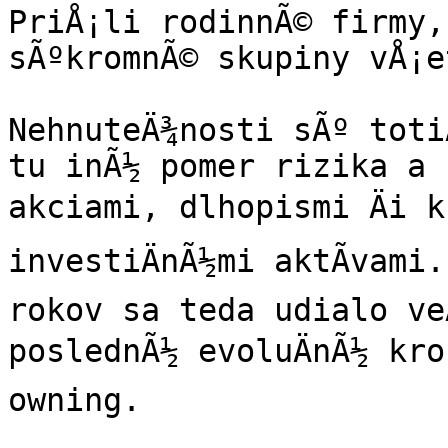
PriÅ¡li rodinnÃ© firmy, 
sÃºkromnÃ© skupiny vÅ¡e
NehnuteÄ¾nosti sÃº totiÅ
tu inÃ½ pomer rizika a n
akciami, dlhopismi Äi kr
investiÄnÃ½mi aktÃ­vami
rokov sa teda udialo ve
poslednÃ½ evoluÄnÃ½ kro
owning.
