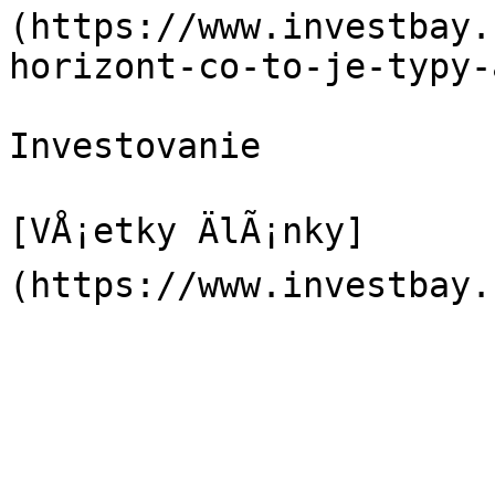
(https://www.investbay.
horizont-co-to-je-typy-
Investovanie

[VÅ¡etky ÄlÃ¡nky]