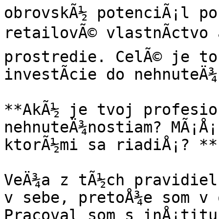
obrovskÃ½ potenciÃ¡l po
retailovÃ© vlastnÃ­ctvo a
prostredie. CelÃ© je to 
investÃ­cie do nehnuteÄ¾
**AkÃ½ je tvoj profesion
nehnuteÄ¾nostiam? MÃ¡Å¡
ktorÃ½mi sa riadiÅ¡? **

VeÄ¾a z tÃ½ch pravidiel
v sebe, pretoÅ¾e som v 
Pracoval som s inÅ¡titu