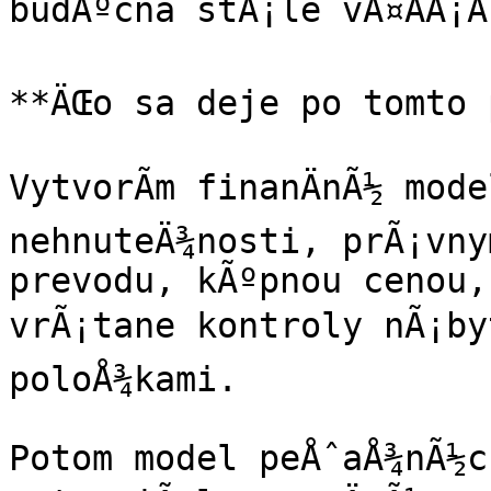
budÃºcna stÃ¡le vÃ¤ÄÅ¡Ã­
**ÄŒo sa deje po tomto 
VytvorÃ­m finanÄnÃ½ mod
nehnuteÄ¾nosti, prÃ¡vny
prevodu, kÃºpnou cenou, 
vrÃ¡tane kontroly nÃ¡byt
poloÅ¾kami.

Potom model peÅˆaÅ¾nÃ½c