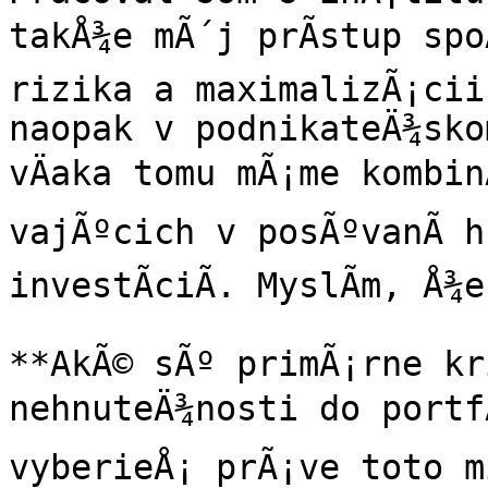
takÅ¾e mÃ´j prÃ­stup spoÄ
rizika a maximalizÃ¡cii
naopak v podnikateÄ¾skom
vÄaka tomu mÃ¡me kombin
vajÃºcich v posÃºvanÃ­ hr
investÃ­ciÃ­. MyslÃ­m, Å¾
**AkÃ© sÃº primÃ¡rne kr
nehnuteÄ¾nosti do portfÃ
vyberieÅ¡ prÃ¡ve toto mi