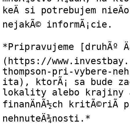
keÄ si potrebujem nieÄ
nejakÃ© informÃ¡cie.

*Pripravujeme [druhÃº Ä
(https://www.investbay.
thompson-pri-vybere-neh
ita), ktorÃ¡ sa bude za
lokality alebo krajiny a
finanÄnÃ½ch kritÃ©riÃ­ p
nehnuteÄ¾nosti.*
