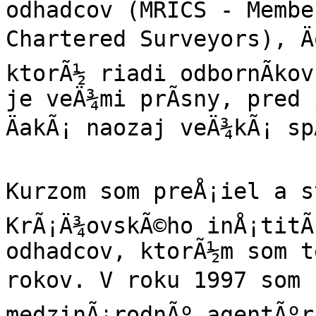
odhadcov (MRICS - Membe
Chartered Surveyors), Ä
ktorÃ½ riadi odbornÃ­kov
je veÄ¾mi prÃ­sny, pred 
ÄakÃ¡ naozaj veÄ¾kÃ¡ sp
Kurzom som preÅ¡iel a st
KrÃ¡Ä¾ovskÃ©ho inÅ¡titÃ
odhadcov, ktorÃ½m som t
rokov. V roku 1997 som z
medzinÃ¡rodnÃº agentÃºr