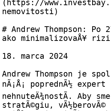
(https://www.investbay.
nemovitosti)

# Andrew Thompson: Po 2
ako minimalizovaÅ¥ rizi
18. marca 2024

Andrew Thompson je spol
nÃ¡Å¡ poprednÃ½ expert n
nehnuteÄ¾nostÃ­. Aby sme
stratÃ©giu, vÃ½berovÃ© 