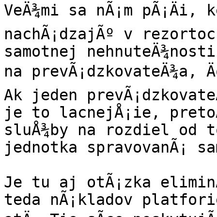
VeÄ¾mi sa nÃ¡m pÃ¡Äi, k
nachÃ¡dzajÃº v rezortoch
samotnej nehnuteÄ¾nosti
na prevÃ¡dzkovateÄ¾a, Ä
Ak jeden prevÃ¡dzkovate
je to lacnejÅ¡ie, preto
sluÅ¾by na rozdiel od t
jednotka spravovanÃ¡ sa
Je tu aj otÃ¡zka elimin
teda nÃ¡kladov platfori