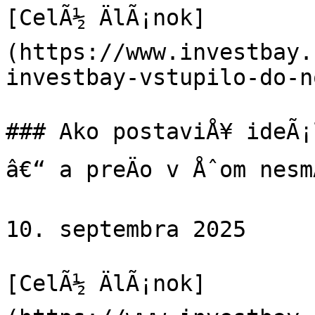
[CelÃ½ ÄlÃ¡nok]
(https://www.investbay.
investbay-vstupilo-do-n
### Ako postaviÅ¥ ideÃ¡l
â€“ a preÄo v Åˆom nesm
10. septembra 2025

[CelÃ½ ÄlÃ¡nok]