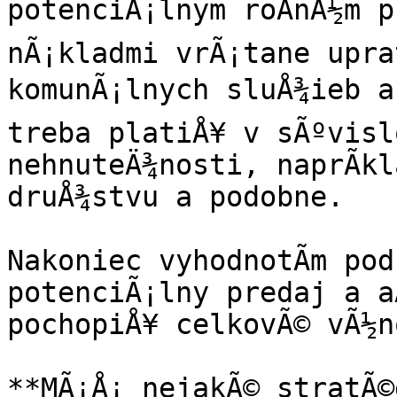
potenciÃ¡lnym roÄnÃ½m p
nÃ¡kladmi vrÃ¡tane upra
komunÃ¡lnych sluÅ¾ieb a 
treba platiÅ¥ v sÃºvisl
nehnuteÄ¾nosti, naprÃ­kl
druÅ¾stvu a podobne.

Nakoniec vyhodnotÃ­m pod
potenciÃ¡lny predaj a a
pochopiÅ¥ celkovÃ© vÃ½no
**MÃ¡Å¡ nejakÃ© stratÃ©g