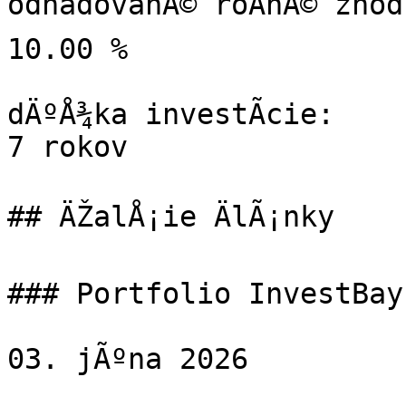
odhadovanÃ© roÄnÃ© zhod
10.00 %

dÄºÅ¾ka investÃ­cie:

7 rokov

## ÄŽalÅ¡ie ÄlÃ¡nky

### Portfolio InvestBay
03. jÃºna 2026
