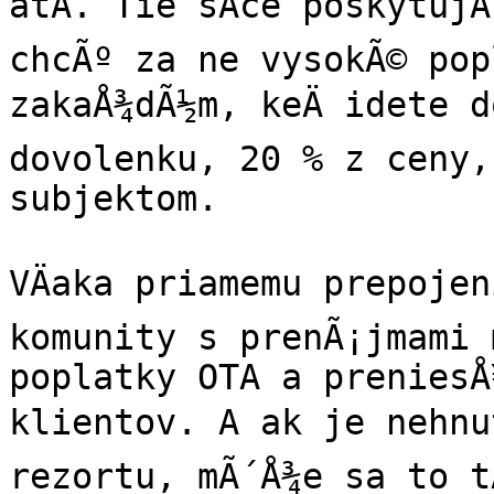
atÄ. Tie sÃ­ce poskytuj
chcÃº za ne vysokÃ© pop
zakaÅ¾dÃ½m, keÄ idete d
dovolenku, 20 % z ceny, 
subjektom.

VÄaka priamemu prepojen
komunity s prenÃ¡jmami 
poplatky OTA a preniesÅ
klientov. A ak je nehnut
rezortu, mÃ´Å¾e sa to t