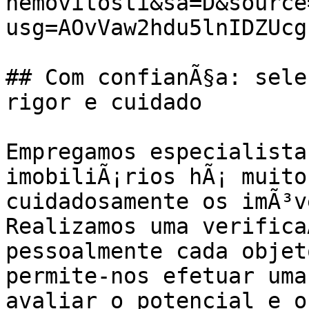
nemovitosti&sa=D&source
usg=AOvVaw2hdu5lnIDZUcg
## Com confianÃ§a: sele
rigor e cuidado

Empregamos especialista
imobiliÃ¡rios hÃ¡ muito
cuidadosamente os imÃ³v
Realizamos uma verifica
pessoalmente cada objet
permite-nos efetuar uma
avaliar o potencial e o