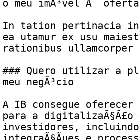
o meu imÃ³vel Ã  oferta
In tation pertinacia in
ea utamur ex usu maiest
rationibus ullamcorper 
### Quero utilizar a pl
meu negÃ³cio

A IB consegue oferecer 
para a digitalizaÃ§Ã£o 
investidores, incluindo
integraÃ§Ãµes e process