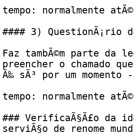
tempo: normalmente atÃ©
#### 3) QuestionÃ¡rio d
Faz tambÃ©m parte da le
preencher o chamado que
Ã‰ sÃ³ por um momento -
tempo: normalmente atÃ©
### VerificaÃ§Ã£o da id
serviÃ§o de renome mund