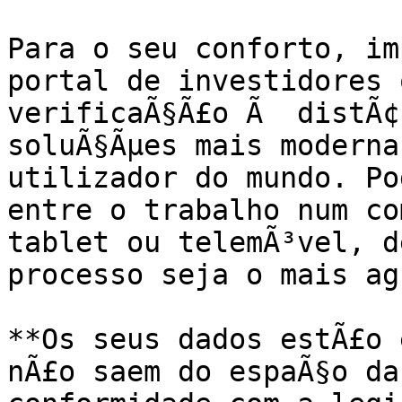
Para o seu conforto, im
portal de investidores o
verificaÃ§Ã£o Ã  distÃ¢
soluÃ§Ãµes mais modernas
utilizador do mundo. Po
entre o trabalho num co
tablet ou telemÃ³vel, d
processo seja o mais agr
**Os seus dados estÃ£o 
nÃ£o saem do espaÃ§o da