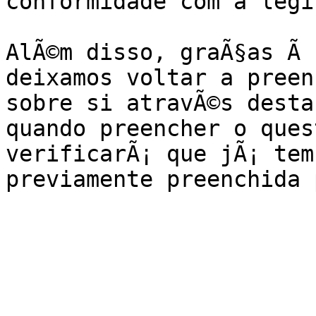
conformidade com a legi
AlÃ©m disso, graÃ§as Ã 
deixamos voltar a preen
sobre si atravÃ©s desta
quando preencher o ques
verificarÃ¡ que jÃ¡ tem