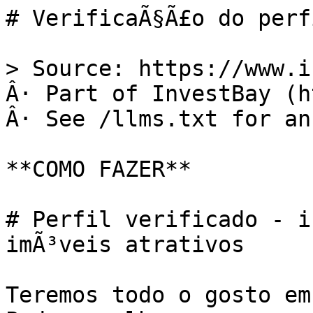
# VerificaÃ§Ã£o do perf
> Source: https://www.i
Â· Part of InvestBay (h
Â· See /llms.txt for an
**COMO FAZER**

# Perfil verificado - i
imÃ³veis atrativos

Teremos todo o gosto em