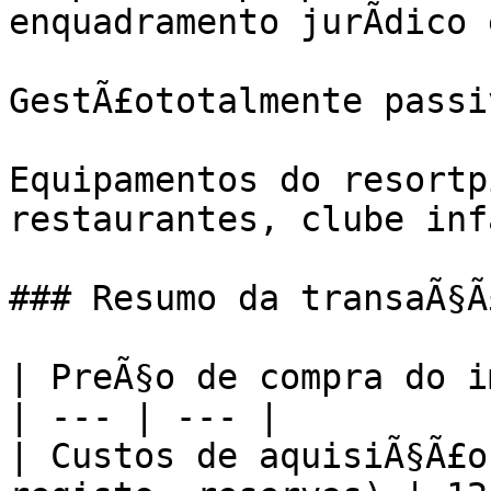
enquadramento jurÃ­dico 
GestÃ£ototalmente passi
Equipamentos do resortp
restaurantes, clube inf
### Resumo da transaÃ§Ã£
| PreÃ§o de compra do i
| --- | --- |

| Custos de aquisiÃ§Ã£o 