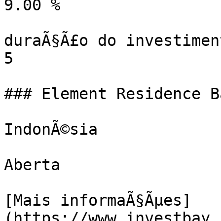
9.00 %

duraÃ§Ã£o do investiment
5

### Element Residence B
IndonÃ©sia

Aberta

[Mais informaÃ§Ãµes]
(https://www.investbay.