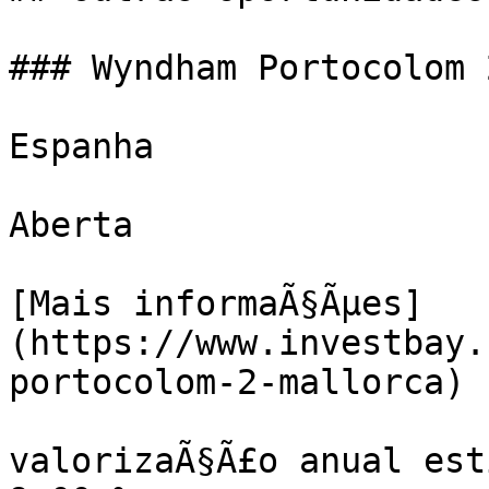
### Wyndham Portocolom 
Espanha

Aberta

[Mais informaÃ§Ãµes]
(https://www.investbay.
portocolom-2-mallorca)

valorizaÃ§Ã£o anual est