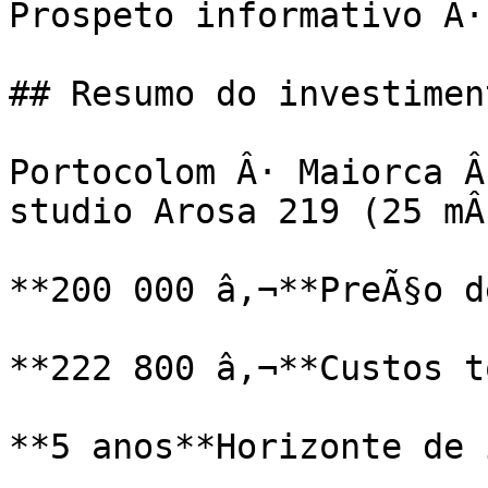
Prospeto informativo Â·
## Resumo do investiment
Portocolom Â· Maiorca Â
studio Arosa 219 (25 mÂ
**200 000 â‚¬**PreÃ§o d
**222 800 â‚¬**Custos t
**5 anos**Horizonte de 