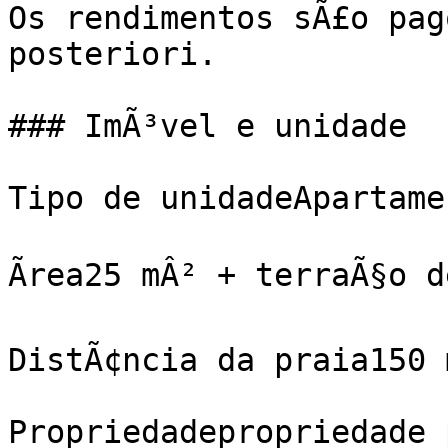
Os rendimentos sÃ£o pag
posteriori.

### ImÃ³vel e unidade

Tipo de unidadeApartame
Ãrea25 mÂ² + terraÃ§o d
DistÃ¢ncia da praia150 
Propriedadepropriedade 