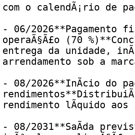
com o calendÃ¡rio de pa
- 06/2026**Pagamento fin
operaÃ§Ã£o (70 %)**Conc
entrega da unidade, inÃ­
arrendamento sob a marc
- 08/2026**InÃ­cio do pa
rendimentos**DistribuiÃ
rendimento lÃ­quido aos 
- 08/2031**SaÃ­da previs