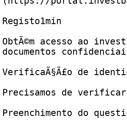
(https://portal.investb
Registo1min

ObtÃ©m acesso ao invest
documentos confidenciais
VerificaÃ§Ã£o de identi
Precisamos de verificar
Preenchimento do questi