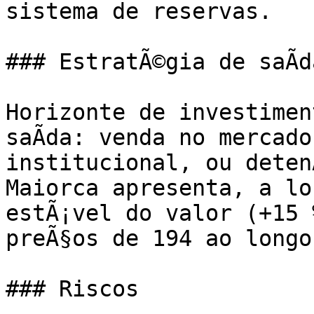
sistema de reservas.

### EstratÃ©gia de saÃ­da
Horizonte de investimen
saÃ­da: venda no mercado
institucional, ou deten
Maiorca apresenta, a lo
estÃ¡vel do valor (+15 %
preÃ§os de 194 ao longo
### Riscos
