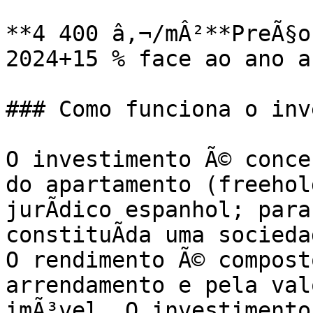
**4 400 â‚¬/mÂ²**PreÃ§o
2024+15 % face ao ano a
### Como funciona o inv
O investimento Ã© conce
do apartamento (freehol
jurÃ­dico espanhol; para
constituÃ­da uma socieda
O rendimento Ã© compost
arrendamento e pela val
imÃ³vel. O investimento