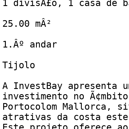
1 divisÃ£o, 1 casa de ba
25.00 mÂ²

1.Âº andar

Tijolo

A InvestBay apresenta u
investimento no Ã¢mbito
Portocolom Mallorca, si
atrativas da costa este
Este projeto oferece ao