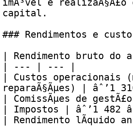
imÃ³vel e realizaÃ§Ã£o 
capital.

### Rendimentos e custo
| Rendimento bruto do a
| --- | --- |

| Custos operacionais (
reparaÃ§Ãµes) | âˆ’1 31
| ComissÃµes de gestÃ£o
| Impostos | âˆ’1 482 â‚
| Rendimento lÃ­quido an