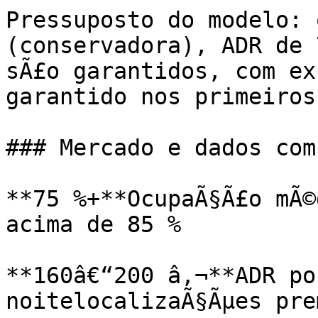
Pressuposto do modelo: 
(conservadora), ADR de 
sÃ£o garantidos, com ex
garantido nos primeiros
### Mercado e dados com
**75 %+**OcupaÃ§Ã£o mÃ©
acima de 85 %

**160â€“200 â‚¬**ADR po
noitelocalizaÃ§Ãµes pre