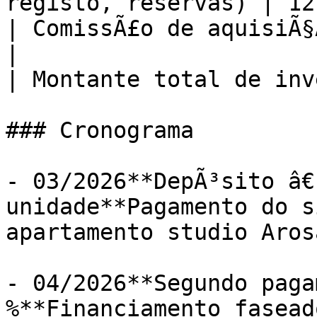
registo, reservas) | 12
| ComissÃ£o de aquisiÃ§
|

| Montante total de inv
### Cronograma

- 03/2026**DepÃ³sito â€
unidade**Pagamento do s
apartamento studio Aros
- 04/2026**Segundo paga
%**Financiamento fasead