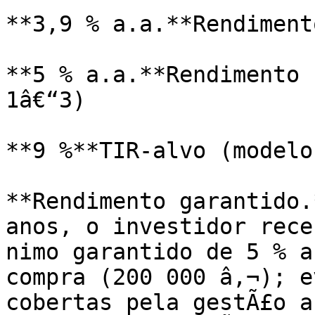
**3,9 % a.a.**Rendimento
**5 % a.a.**Rendimento 
1â€“3)

**9 %**TIR-alvo (modelo)
**Rendimento garantido.
anos, o investidor rece
nimo garantido de 5 % a
compra (200 000 â‚¬); e
cobertas pela gestÃ£o a