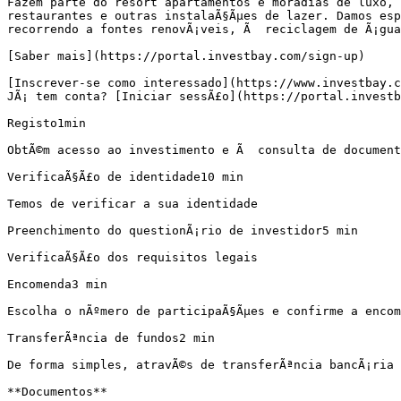
Fazem parte do resort apartamentos e moradias de luxo, 
restaurantes e outras instalaÃ§Ãµes de lazer. Damos esp
recorrendo a fontes renovÃ¡veis, Ã  reciclagem de Ã¡gua 
[Saber mais](https://portal.investbay.com/sign-up)

[Inscrever-se como interessado](https://www.investbay.c
JÃ¡ tem conta? [Iniciar sessÃ£o](https://portal.investb
Registo1min

ObtÃ©m acesso ao investimento e Ã  consulta de document
VerificaÃ§Ã£o de identidade10 min

Temos de verificar a sua identidade

Preenchimento do questionÃ¡rio de investidor5 min

VerificaÃ§Ã£o dos requisitos legais

Encomenda3 min

Escolha o nÃºmero de participaÃ§Ãµes e confirme a encom
TransferÃªncia de fundos2 min

De forma simples, atravÃ©s de transferÃªncia bancÃ¡ria

**Documentos**
