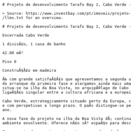
# Projeto de desenvolvimento Tarafo Bay 2, Cabo Verde -
> Source: https://www.investbay.com/pt/imoveis/projeto-
/llms.txt for an overview.

# Projeto de desenvolvimento Tarafo Bay 2, Cabo Verde -
Encerrada Cabo Verde

1 divisÃ£o, 1 casa de banho

42.00 mÂ²

Piso 0

ConstruÃ§Ã£o em madeira

Ã‰ com grande satisfaÃ§Ã£o que apresentamos a segunda u
do arranque da primeira fase e alargamos ainda mais uma
situa-se na ilha da Boa Vista, no arquipÃ©lago de Cabo 
ligaÃ§Ã£o singular entre a cultura africana e a europei
Cabo Verde, estrategicamente situado perto da Europa, c
e com perspetivas a longo prazo. O paÃ­s distingue-se pe
ano.

A nova fase do projeto na ilha da Boa Vista dÃ¡ continu
ambiente envolvente. Oferece nÃ£o sÃ³ espaÃ§o para desc