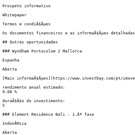
Prospeto informativo

Whitepaper

Termos e condiÃ§Ãµes

Os documentos financeiros e as informaÃ§Ãµes detalhadas
## Outras oportunidades

### Wyndham Portocolom 2 Mallorca

Espanha

Aberta

[Mais informaÃ§Ãµes](https://www.investbay.com/pt/imove
rendimento anual estimado:

9.00 %

duraÃ§Ã£o do investimento:

5

### Element Residence Bali - 1.Âª fase

IndonÃ©sia

Aberta
