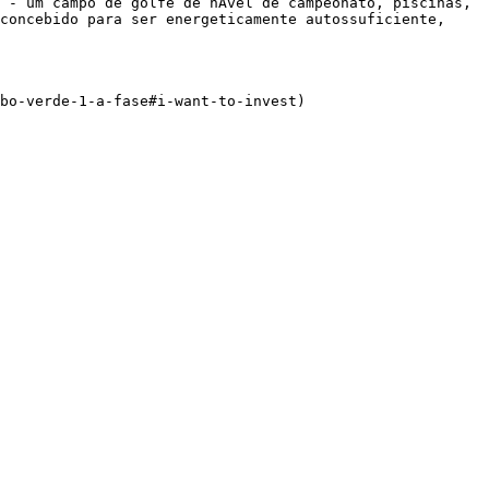
- um campo de golfe de nÃ­vel de campeonato, piscinas, 
concebido para ser energeticamente autossuficiente, 
bo-verde-1-a-fase#i-want-to-invest)
