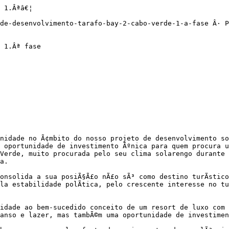
 1.Âªâ€¦

de-desenvolvimento-tarafo-bay-2-cabo-verde-1-a-fase Â· P
 1.Âª fase

nidade no Ã¢mbito do nosso projeto de desenvolvimento so
 oportunidade de investimento Ãºnica para quem procura u
Verde, muito procurada pelo seu clima solarengo durante t
a.

onsolida a sua posiÃ§Ã£o nÃ£o sÃ³ como destino turÃ­stico
la estabilidade polÃ­tica, pelo crescente interesse no tu
idade ao bem-sucedido conceito de um resort de luxo com 
anso e lazer, mas tambÃ©m uma oportunidade de investimen