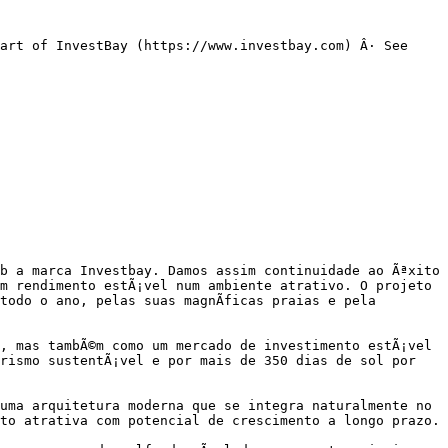
art of InvestBay (https://www.investbay.com) Â· See 
b a marca Investbay. Damos assim continuidade ao Ãªxito 
m rendimento estÃ¡vel num ambiente atrativo. O projeto 
odo o ano, pelas suas magnÃ­ficas praias e pela 
, mas tambÃ©m como um mercado de investimento estÃ¡vel 
rismo sustentÃ¡vel e por mais de 350 dias de sol por 
uma arquitetura moderna que se integra naturalmente no 
to atrativa com potencial de crescimento a longo prazo.
