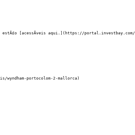
 estÃ£o [acessÃ­veis aqui.](https://portal.investbay.com/
is/wyndham-portocolom-2-mallorca)
