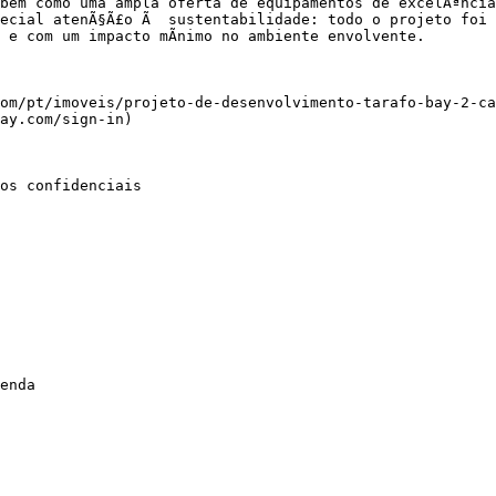
bem como uma ampla oferta de equipamentos de excelÃªncia 
ecial atenÃ§Ã£o Ã  sustentabilidade: todo o projeto foi 
e com um impacto mÃ­nimo no ambiente envolvente.

om/pt/imoveis/projeto-de-desenvolvimento-tarafo-bay-2-ca
ay.com/sign-in)

os confidenciais

enda
