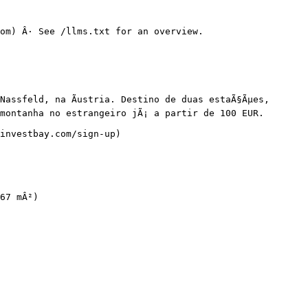
om) Â· See /llms.txt for an overview.

assfeld, na Ãustria. Destino de duas estaÃ§Ãµes, 
montanha no estrangeiro jÃ¡ a partir de 100 EUR.

investbay.com/sign-up)

67 mÂ²)
