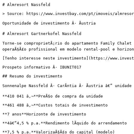
# Almresort Nassfeld

> Source: https://www.investbay.com/pt/imoveis/almresor
Oportunidade de investimento Â· Ãustria

# Almresort Gartnerkofel Nassfeld

Torne-se comproprietÃ¡rio do apartamento Family Chalet 
operaÃ§Ã£o profissional em modelo rental-pool e horizon
[Tenho interesse neste investimento](https://www.invest
Prospeto informativo Â· IBUNIT017

## Resumo do investimento

Sonnenalpe Nassfeld Â· CarÃ­ntia Â· Ãustria â€” unidade
**410 041 â‚¬**PreÃ§o de compra da unidade

**461 488 â‚¬**Custos totais de investimento

**7 anos**Horizonte de investimento

**4â€“4,5 % p.a.**Rendimento lÃ­quido do arrendamento

**7,5 % p.a.**ValorizaÃ§Ã£o do capital (modelo)
