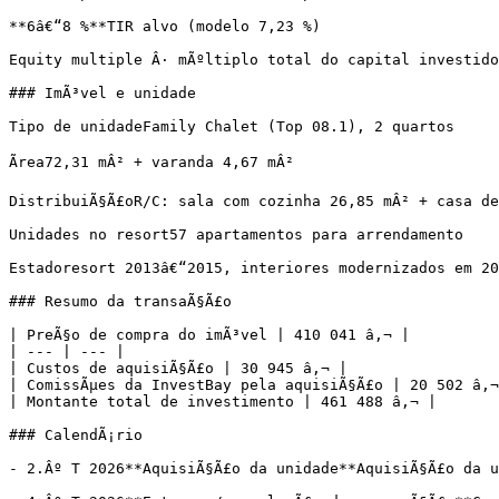
**6â€“8 %**TIR alvo (modelo 7,23 %)

Equity multiple Â· mÃºltiplo total do capital investido
### ImÃ³vel e unidade

Tipo de unidadeFamily Chalet (Top 08.1), 2 quartos

Ãrea72,31 mÂ² + varanda 4,67 mÂ²

DistribuiÃ§Ã£oR/C: sala com cozinha 26,85 mÂ² + casa de
Unidades no resort57 apartamentos para arrendamento

Estadoresort 2013â€“2015, interiores modernizados em 20
### Resumo da transaÃ§Ã£o

| PreÃ§o de compra do imÃ³vel | 410 041 â‚¬ |

| --- | --- |

| Custos de aquisiÃ§Ã£o | 30 945 â‚¬ |

| ComissÃµes da InvestBay pela aquisiÃ§Ã£o | 20 502 â‚¬
| Montante total de investimento | 461 488 â‚¬ |

### CalendÃ¡rio

- 2.Âº T 2026**AquisiÃ§Ã£o da unidade**AquisiÃ§Ã£o da u