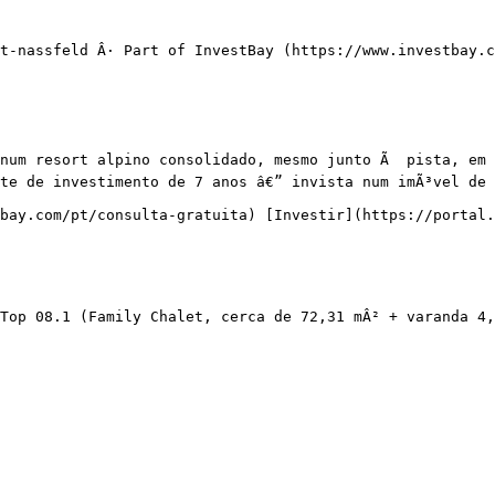
t-nassfeld Â· Part of InvestBay (https://www.investbay.c
num resort alpino consolidado, mesmo junto Ã  pista, em N
te de investimento de 7 anos â€” invista num imÃ³vel de 
bay.com/pt/consulta-gratuita) [Investir](https://portal.
 Top 08.1 (Family Chalet, cerca de 72,31 mÂ² + varanda 4,