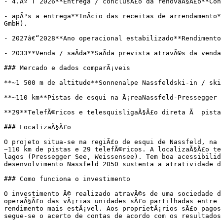
- 4.Âº T 2026**Entrega / conclusÃ£o da renovaÃ§Ã£o**Con
- apÃ³s a entrega**InÃ­cio das receitas de arrendamento
GmbH).

- 2027â€“2028**Ano operacional estabilizado**Rendimento 
- 2033**Venda / saÃ­da**SaÃ­da prevista atravÃ©s da vend
### Mercado e dados comparÃ¡veis

**~1 500 m de altitude**Sonnenalpe Nassfeldski-in / ski
**~110 km**Pistas de esqui na Ã¡reaNassfeld-Pressegger 
**29**TelefÃ©ricos e telesquisligaÃ§Ã£o direta Ã  pista

### LocalizaÃ§Ã£o

O projeto situa-se na regiÃ£o de esqui de Nassfeld, na C
~110 km de pistas e 29 telefÃ©ricos. A localizaÃ§Ã£o te
lagos (Pressegger See, Weissensee). Tem boa acessibilid
desenvolvimento Nassfeld 2050 sustenta a atratividade d
### Como funciona o investimento

O investimento Ã© realizado atravÃ©s de uma sociedade d
operaÃ§Ã£o das vÃ¡rias unidades sÃ£o partilhadas entre 
rendimento mais estÃ¡vel. Aos proprietÃ¡rios sÃ£o pagos,
segue-se o acerto de contas de acordo com os resultados