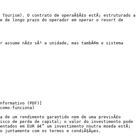
 Tourism). O contrato de operaÃ§Ã£o estÃ¡ estruturado a 
e de longo prazo do operador em operar o resort de 
r assume nÃ£o sÃ³ a unidade, mas tambÃ©m o sistema 
nformativo (PDF)]
como-funciona)

a de um rendimento garantido nem de uma previsÃ£o 
isco de perda de capital; o valor do investimento pode 
entados em EUR â€” um investimento noutra moeda estÃ¡ 
o juntamente com os termos e condiÃ§Ãµes.
