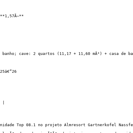
**1,57Ã—**

 banho; cave: 2 quartos (11,17 + 11,60 mÂ²) + casa de ba
25â€“26

 |

nidade Top 08.1 no projeto Almresort Gartnerkofel Nassfe