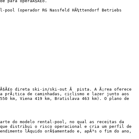
de para operaÃ§Ã£o.

l-pool (operador RG Nassfeld HÃ¼ttendorf Betriebs 
Ã§Ã£o direta ski-in/ski-out Ã  pista. A Ã¡rea oferece 
a prÃ¡tica de caminhadas, ciclismo e lazer junto aos 
550 km, Viena 419 km, Bratislava 463 km). O plano de 
arte do modelo rental-pool, no qual as receitas da 
que distribui o risco operacional e cria um perfil de 
ndimento lÃ­quido orÃ§amentado e, apÃ³s o fim do ano, 