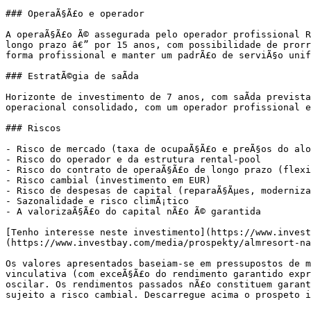
### OperaÃ§Ã£o e operador

A operaÃ§Ã£o Ã© assegurada pelo operador profissional R
longo prazo â€” por 15 anos, com possibilidade de prorr
forma profissional e manter um padrÃ£o de serviÃ§o unif
### EstratÃ©gia de saÃ­da

Horizonte de investimento de 7 anos, com saÃ­da previst
operacional consolidado, com um operador profissional e
### Riscos

- Risco de mercado (taxa de ocupaÃ§Ã£o e preÃ§os do alo
- Risco do operador e da estrutura rental-pool

- Risco do contrato de operaÃ§Ã£o de longo prazo (flexi
- Risco cambial (investimento em EUR)

- Risco de despesas de capital (reparaÃ§Ãµes, moderniza
- Sazonalidade e risco climÃ¡tico

- A valorizaÃ§Ã£o do capital nÃ£o Ã© garantida

[Tenho interesse neste investimento](https://www.invest
(https://www.investbay.com/media/prospekty/almresort-na
Os valores apresentados baseiam-se em pressupostos de m
vinculativa (com exceÃ§Ã£o do rendimento garantido expr
oscilar. Os rendimentos passados nÃ£o constituem garant
sujeito a risco cambial. Descarregue acima o prospeto i