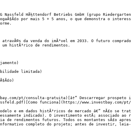
G Nassfeld HÃ¼ttendorf Betriebs GmbH (grupo Riedergarten
ogaÃ§Ã£o por mais 5 + 5 anos, o que demonstra o interess
orme.

a atravÃ©s da venda do imÃ³vel em 2033. O futuro comprado
 um histÃ³rico de rendimentos.

jamento)

bilidade limitada)

Ã§Ã£o)

bay.com/pt/consulta-gratuita)[â†“ Descarregar prospeto i
ssfeld.pdf)[Como funciona](https://www.investbay.com/pt/
odelo e em dados histÃ³ricos de mercado â€” nÃ£o se trat
essamente indicado). O investimento estÃ¡ associado ao r
ia de rendimentos futuros. Todos os montantes sÃ£o apres
nformativo completo do projeto; antes de investir, leia-