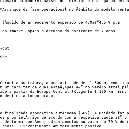
clusÃ£o da modernizaÃ§Ã£o do interior e entrega da unida
**Arranque da fase operacional no Ã¢mbito do modelo renta
lÃ­quido de arrendamento esperado de 4,0â€“4,5 % p.a.

a do imÃ³vel apÃ³s o decurso do horizonte de 7 anos.

-out

See

arÃ­ntia austrÃ­aca, a uma altitude de ~1 500 m, com liga
m um carÃ¡ter de duas estaÃ§Ãµes â€” no verÃ£o atrai pel
ade a partir da Europa Central (Klagenfurt 100 km, Brno 
o destino a longo prazo.

e finalidade especÃ­fica autÃ³noma (SPV). A unidade faz p
os proprietÃ¡rios de acordo com a respetiva quota â€” o 
 de forma contÃ­nua, adiantamentos no valor de 70 % do re
 reais. O investimento Ã© totalmente passivo.
