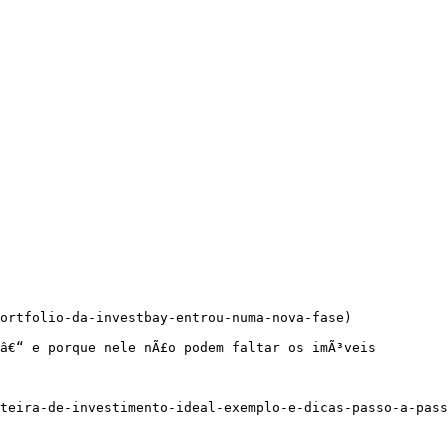
ortfolio-da-investbay-entrou-numa-nova-fase)

â€“ e porque nele nÃ£o podem faltar os imÃ³veis

teira-de-investimento-ideal-exemplo-e-dicas-passo-a-pass