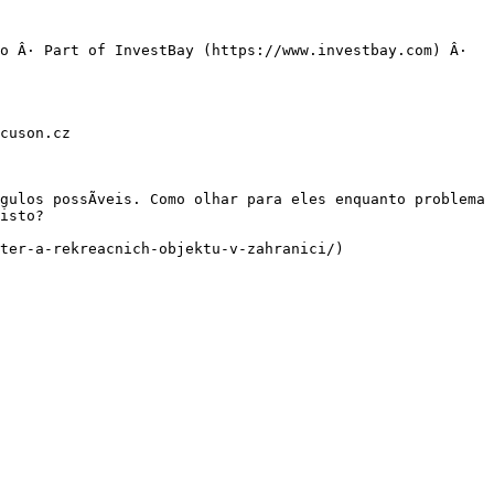
o Â· Part of InvestBay (https://www.investbay.com) Â· 
cuson.cz

ulos possÃ­veis. Como olhar para eles enquanto problema 
isto?

ter-a-rekreacnich-objektu-v-zahranici/)
