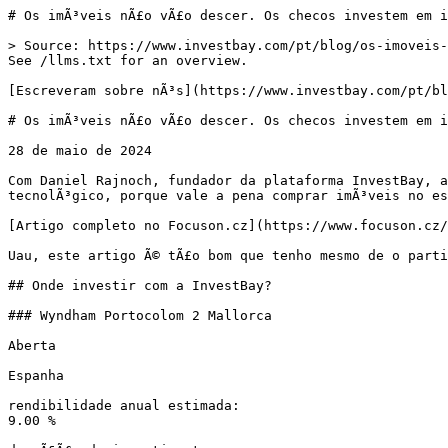
# Os imÃ³veis nÃ£o vÃ£o descer. Os checos investem em i
> Source: https://www.investbay.com/pt/blog/os-imoveis-
See /llms.txt for an overview.

[Escreveram sobre nÃ³s](https://www.investbay.com/pt/bl
# Os imÃ³veis nÃ£o vÃ£o descer. Os checos investem em i
28 de maio de 2024

Com Daniel Rajnoch, fundador da plataforma InvestBay, a
tecnolÃ³gico, porque vale a pena comprar imÃ³veis no es
[Artigo completo no Focuson.cz](https://www.focuson.cz/
Uau, este artigo Ã© tÃ£o bom que tenho mesmo de o parti
## Onde investir com a InvestBay?

### Wyndham Portocolom 2 Mallorca

Aberta

Espanha

rendibilidade anual estimada:

9.00 %
