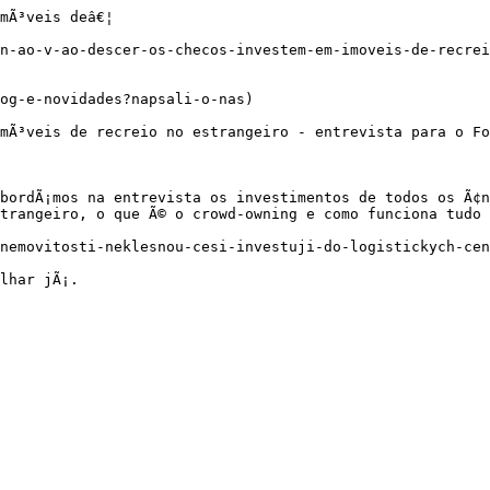
mÃ³veis deâ€¦

n-ao-v-ao-descer-os-checos-investem-em-imoveis-de-recrei
og-e-novidades?napsali-o-nas)

mÃ³veis de recreio no estrangeiro - entrevista para o Fo
bordÃ¡mos na entrevista os investimentos de todos os Ã¢ng
trangeiro, o que Ã© o crowd-owning e como funciona tudo 
nemovitosti-neklesnou-cesi-investuji-do-logistickych-cen
lhar jÃ¡.
