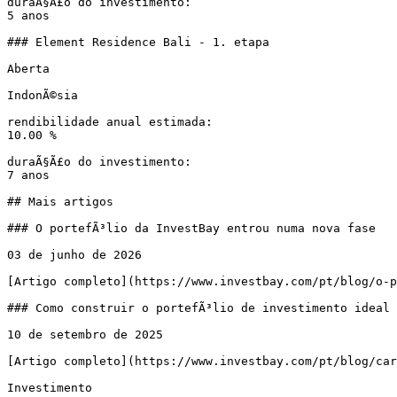
duraÃ§Ã£o do investimento:

5 anos

### Element Residence Bali - 1. etapa

Aberta

IndonÃ©sia

rendibilidade anual estimada:

10.00 %

duraÃ§Ã£o do investimento:

7 anos

## Mais artigos

### O portefÃ³lio da InvestBay entrou numa nova fase

03 de junho de 2026

[Artigo completo](https://www.investbay.com/pt/blog/o-p
### Como construir o portefÃ³lio de investimento ideal 
10 de setembro de 2025

[Artigo completo](https://www.investbay.com/pt/blog/car
Investimento
