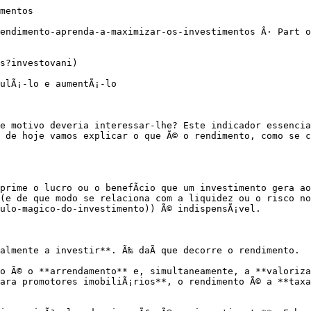
 8 %, isso nÃ£o quer dizer que, num investimento de cem mil, lhe entrem anualmente 8 000 KÄ na conta.

Para investir com sucesso Ã© essencial compreender ambos os conceitos e usÃ¡-los na tomada de decisÃµes, para que o investimento seja rentÃ¡vel e, ao mesmo tempo, sustentÃ¡vel.

### Os investimentos mais rentÃ¡veis: como encontrÃ¡-los?

Encontrar o investimento mais rentÃ¡vel Ã© o sonho de todos os investidores. No entanto, um rendimento elevado traz, muitas vezes, tambÃ©m um risco mais elevado. Para poder decidir corretamente, deve, naturalmente, saber antes de mais em que estÃ¡ a investir (veja o nosso *PrefÃ¡cio importante* no inÃ­cio do artigo). Tenha ainda em conta:

- A rentabilidade do investimento.

- A duraÃ§Ã£o do horizonte de investimento.

- O nÃ­vel de risco do investimento em causa.

O **investimento imobiliÃ¡rio** estÃ¡ entre as opÃ§Ãµes preferidas, porque combina estabilidade com potencial de crescimento. Os imÃ³veis podem proporcionar-lhe um rendiment