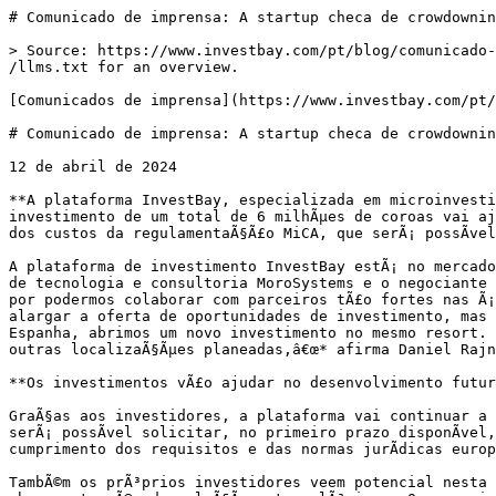
# Comunicado de imprensa: A startup checa de crowdownin
> Source: https://www.investbay.com/pt/blog/comunicado-
/llms.txt for an overview.

[Comunicados de imprensa](https://www.investbay.com/pt/
# Comunicado de imprensa: A startup checa de crowdownin
12 de abril de 2024

**A plataforma InvestBay, especializada em microinvesti
investimento de um total de 6 milhÃµes de coroas vai aj
dos custos da regulamentaÃ§Ã£o MiCA, que serÃ¡ possÃ­vel
A plataforma de investimento InvestBay estÃ¡ no mercado
de tecnologia e consultoria MoroSystems e o negociante 
por podermos colaborar com parceiros tÃ£o fortes nas Ã¡
alargar a oferta de oportunidades de investimento, mas 
Espanha, abrimos um novo investimento no mesmo resort. 
outras localizaÃ§Ãµes planeadas,â€œ* afirma Daniel Rajn
**Os investimentos vÃ£o ajudar no desenvolvimento futur
GraÃ§as aos investidores, a plataforma vai continuar a 
serÃ¡ possÃ­vel solicitar, no primeiro prazo disponÃ­vel
cumprimento dos requisitos e das normas jurÃ­dicas euro
TambÃ©m os prÃ³prios investidores veem potencial nesta 