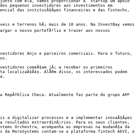
junto com ela, vamos proporcionar Ã  startup um apoio 
dos pequenos investidores aos investimentos em 
encial das instituiÃ§Ãµes financeiras e das fintechs, 
veis e terrenos hÃ¡ mais de 10 anos. Na InvestBay vemos 
argar o nosso portefÃ³lio e trazer aos nossos 
vestidores Anjo e parceiros comerciais. Para o futuro, 
us.

vestidores comeÃ§am jÃ¡ a receber os primeiros 
ta localizaÃ§Ã£o. AlÃ©m disso, os interessados podem 
a.

a RepÃºblica Checa. Atualmente faz parte do grupo APF 
is a digitalizar processos e a implementar inovaÃ§Ãµes 
a resultados extraordinÃ¡rios. Para os seus clientes, 
stems Orchestra, acompanha as empresas na mudanÃ§a da 
s da MoroSystems contam-se a plataforma fintech AEVI, o 