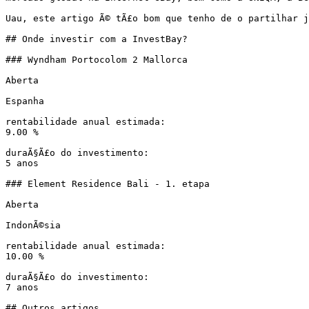
Uau, este artigo Ã© tÃ£o bom que tenho de o partilhar j
## Onde investir com a InvestBay?

### Wyndham Portocolom 2 Mallorca

Aberta

Espanha

rentabilidade anual estimada:

9.00 %

duraÃ§Ã£o do investimento:

5 anos

### Element Residence Bali - 1. etapa

Aberta

IndonÃ©sia

rentabilidade anual estimada:

10.00 %

duraÃ§Ã£o do investimento:

7 anos

## Outros artigos
