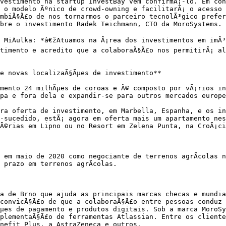
vestimento na startup InvestBay vem confirmÃ¡-lo. Em con
 o modelo Ãºnico de crowd-owning e facilitarÃ¡ o acesso 
mbiÃ§Ã£o de nos tornarmos o parceiro tecnolÃ³gico prefer
bre o investimento Radek Teichmann, CTO da MoroSystems.

 MiÄulka: *â€žAtuamos na Ã¡rea dos investimentos em imÃ³
timento e acredito que a colaboraÃ§Ã£o nos permitirÃ¡ al
e novas localizaÃ§Ãµes de investimento**

mento 24 milhÃµes de coroas e Ã© composto por vÃ¡rios in
pa e fora dela e expandir-se para outros mercados europe
ra oferta de investimento, em Marbella, Espanha, e os in
-sucedido, estÃ¡ agora em oferta mais um apartamento nes
Ã©rias em Lipno ou no Resort em Zelena Punta, na CroÃ¡ci
 em maio de 2020 como negociante de terrenos agrÃ­colas n
prazo em terrenos agrÃ­colas.

a de Brno que ajuda as principais marcas checas e mundia
convicÃ§Ã£o de que a colaboraÃ§Ã£o entre pessoas conduz 
µes de pagamento e produtos digitais. Sob a marca MoroSy
plementaÃ§Ã£o de ferramentas Atlassian. Entre os cliente
nefit Plus, a AstraZeneca e outros.
