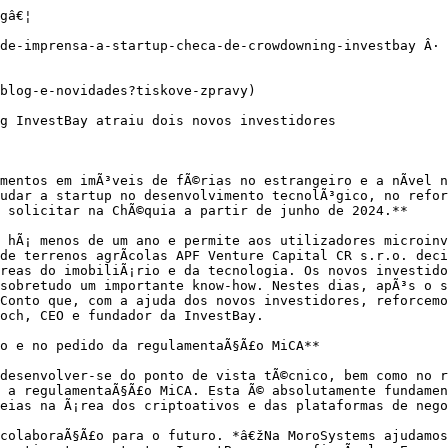
gâ€¦

de-imprensa-a-startup-checa-de-crowdowning-investbay Â· 
blog-e-novidades?tiskove-zpravy)

g InvestBay atraiu dois novos investidores

mentos em imÃ³veis de fÃ©rias no estrangeiro e a nÃ­vel n
udar a startup no desenvolvimento tecnolÃ³gico, no refor
 solicitar na ChÃ©quia a partir de junho de 2024.**

 hÃ¡ menos de um ano e permite aos utilizadores microinv
de terrenos agrÃ­colas APF Venture Capital CR s.r.o. deci
reas do imobiliÃ¡rio e da tecnologia. Os novos investido
sobretudo um importante know-how. Nestes dias, apÃ³s o s
Conto que, com a ajuda dos novos investidores, reforcemo
och, CEO e fundador da InvestBay.

o e no pedido da regulamentaÃ§Ã£o MiCA**

desenvolver-se do ponto de vista tÃ©cnico, bem como no r
, a regulamentaÃ§Ã£o MiCA. Esta Ã© absolutamente fundamen
peias na Ã¡rea dos criptoativos e das plataformas de nego
colaboraÃ§Ã£o para o futuro. *â€žNa MoroSystems ajudamos