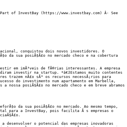
Part of InvestBay (https://www.investbay.com) Â· See 
acional, conquistou dois novos investidores. O 
Ã§o da sua posiÃ§Ã£o no mercado checo e na cobertura 
estir em imÃ³veis de fÃ©rias interessantes. A empresa 
diram investir na startup. *â€žEstamos muito contentes 
res trazem nÃ£o sÃ³ os recursos necessÃ¡rios para 
ucesso do investimento num apartamento em Marbella, 
s a nossa posiÃ§Ã£o no mercado checo e em breve abramos 
eforÃ§o da sua posiÃ§Ã£o no mercado. Ao mesmo tempo, 
tal para a InvestBay, pois facilita Ã s empresas o 
ciaÃ§Ã£o.

 a desenvolver o potencial das empresas inovadoras 