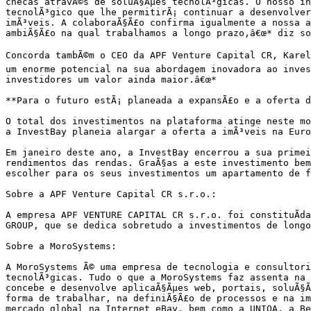
checas atravÃ©s de soluÃ§Ãµes tecnolÃ³gicas. O nosso in
tecnolÃ³gico que lhe permitirÃ¡ continuar a desenvolver
imÃ³veis. A colaboraÃ§Ã£o confirma igualmente a nossa a
ambiÃ§Ã£o na qual trabalhamos a longo prazo,â€œ* diz so
Concorda tambÃ©m o CEO da APF Venture Capital CR, Karel
um enorme potencial na sua abordagem inovadora ao inves
investidores um valor ainda maior.â€œ*

**Para o futuro estÃ¡ planeada a expansÃ£o e a oferta d
O total dos investimentos na plataforma atinge neste mo
a InvestBay planeia alargar a oferta a imÃ³veis na Euro
Em janeiro deste ano, a InvestBay encerrou a sua primei
rendimentos das rendas. GraÃ§as a este investimento bem
escolher para os seus investimentos um apartamento de f
Sobre a APF Venture Capital CR s.r.o.:

A empresa APF VENTURE CAPITAL CR s.r.o. foi constituÃ­da
GROUP, que se dedica sobretudo a investimentos de longo 
Sobre a MoroSystems:

A MoroSystems Ã© uma empresa de tecnologia e consultori
tecnolÃ³gicas. Tudo o que a MoroSystems faz assenta na 
concebe e desenvolve aplicaÃ§Ãµes web, portais, soluÃ§Ã
forma de trabalhar, na definiÃ§Ã£o de processos e na im
mercado global na Internet eBay, bem como a UNIQA, a Be