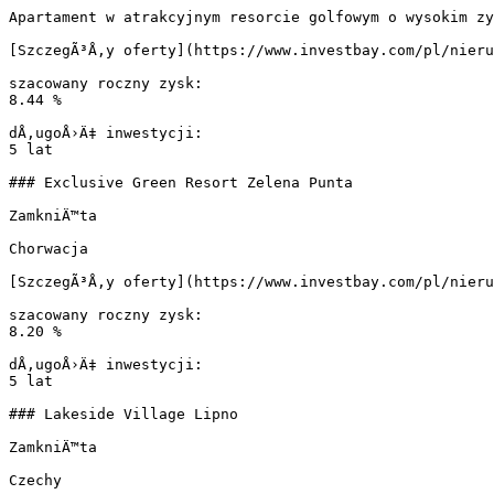
Apartament w atrakcyjnym resorcie golfowym o wysokim zy
[SzczegÃ³Å‚y oferty](https://www.investbay.com/pl/nieru
szacowany roczny zysk:

8.44 %

dÅ‚ugoÅ›Ä‡ inwestycji:

5 lat

### Exclusive Green Resort Zelena Punta

ZamkniÄ™ta

Chorwacja

[SzczegÃ³Å‚y oferty](https://www.investbay.com/pl/nieru
szacowany roczny zysk:

8.20 %

dÅ‚ugoÅ›Ä‡ inwestycji:

5 lat

### Lakeside Village Lipno

ZamkniÄ™ta

Czechy
