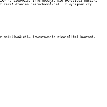
iÄ™ na bieÅ¼Ä…co informowaÄ‡. Nie bÄ™dziesz musiaÅ‚ 
z zarzÄ…dzaniem nieruchomoÅ›ciÄ…, z wynajmem czy 
z moÅ¼liwoÅ›ciÄ… inwestowania niewielkimi kwotami.
