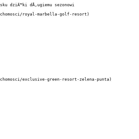
sku dziÄ™ki dÅ‚ugiemu sezonowi

chomosci/royal-marbella-golf-resort)

chomosci/exclusive-green-resort-zelena-punta)
