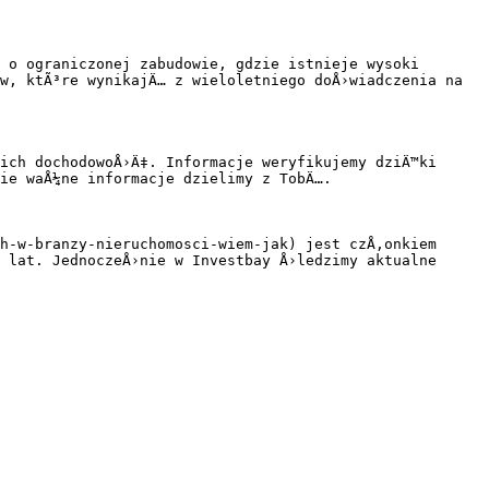
 o ograniczonej zabudowie, gdzie istnieje wysoki 
w, ktÃ³re wynikajÄ… z wieloletniego doÅ›wiadczenia na 
ich dochodowoÅ›Ä‡. Informacje weryfikujemy dziÄ™ki 
ie waÅ¼ne informacje dzielimy z TobÄ….

h-w-branzy-nieruchomosci-wiem-jak) jest czÅ‚onkiem 
 lat. JednoczeÅ›nie w Investbay Å›ledzimy aktualne 