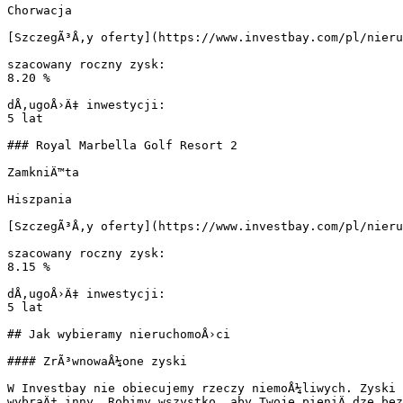
Chorwacja

[SzczegÃ³Å‚y oferty](https://www.investbay.com/pl/nieru
szacowany roczny zysk:

8.20 %

dÅ‚ugoÅ›Ä‡ inwestycji:

5 lat

### Royal Marbella Golf Resort 2

ZamkniÄ™ta

Hiszpania

[SzczegÃ³Å‚y oferty](https://www.investbay.com/pl/nieru
szacowany roczny zysk:

8.15 %

dÅ‚ugoÅ›Ä‡ inwestycji:

5 lat

## Jak wybieramy nieruchomoÅ›ci

#### ZrÃ³wnowaÅ¼one zyski

W Investbay nie obiecujemy rzeczy niemoÅ¼liwych. Zyski 
wybraÄ‡ inny. Robimy wszystko, aby Twoje pieniÄ…dze bez