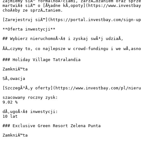
Zajmiemy siÄ™ formalnoÅ›ciami, zarzÄ…dzaniem oraz sprze
martwiÄ‡ siÄ™ o [Å¼adne kÅ‚opoty](https://www.investbay
choÄ‡by ze sprzÄ…taniem.

[Zarejestruj siÄ™](https://portal.investbay.com/sign-up
**Oferta inwestycji**

## Wybierz nieruchomoÅ›Ä‡ i zyskaj swÃ³j udziaÅ‚

ÅÄ…czymy to, co najlepsze w crowd-fundingu i we wÅ‚asn
### Holiday Village Tatralandia

ZamkniÄ™ta

SÅ‚owacja

[SzczegÃ³Å‚y oferty](https://www.investbay.com/pl/nieru
szacowany roczny zysk:

9.02 %

dÅ‚ugoÅ›Ä‡ inwestycji:

10 lat

### Exclusive Green Resort Zelena Punta

ZamkniÄ™ta
