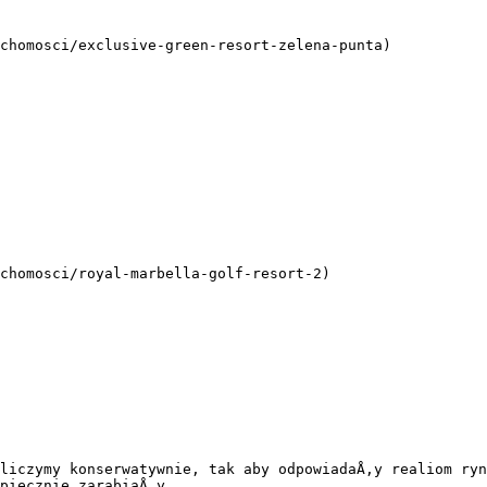
chomosci/exclusive-green-resort-zelena-punta)

chomosci/royal-marbella-golf-resort-2)

liczymy konserwatywnie, tak aby odpowiadaÅ‚y realiom ryn
piecznie zarabiaÅ‚y.
