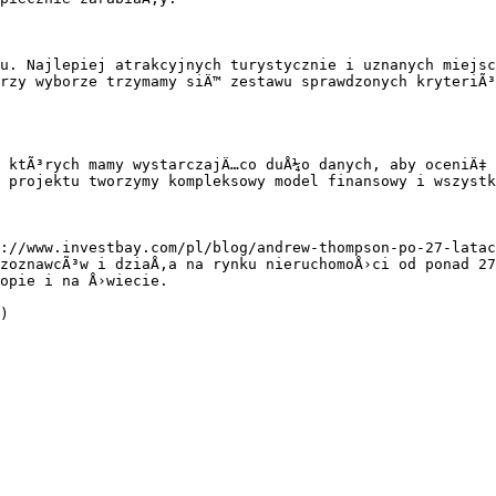
u. Najlepiej atrakcyjnych turystycznie i uznanych miejsc
rzy wyborze trzymamy siÄ™ zestawu sprawdzonych kryteriÃ³
 ktÃ³rych mamy wystarczajÄ…co duÅ¼o danych, aby oceniÄ‡ 
 projektu tworzymy kompleksowy model finansowy i wszystk
://www.investbay.com/pl/blog/andrew-thompson-po-27-latac
zoznawcÃ³w i dziaÅ‚a na rynku nieruchomoÅ›ci od ponad 27
opie i na Å›wiecie.

)
