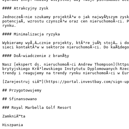
#### Atrakcyjny zysk

JednoczeÅ›nie szukamy projektÃ³w o jak najwyÅ¼szym zysk
potencjaÅ‚ wzrostu czynszÃ³w oraz cen nieruchomoÅ›ci. P
rynku.

#### Minimalizacja ryzyka

Wybieramy wyÅ‚Ä…cznie projekty, ktÃ³re juÅ¼ stojÄ… i do
sieci kontaktÃ³w w sektorze nieruchomoÅ›ci. Do kaÅ¼dego
#### DoÅ›wiadczenie z branÅ¼y

Nasz [ekspert ds. nieruchomoÅ›ci Andrew Thompson](https
brytyjskiego KrÃ³lewskiego Instytutu Dyplomowanych Rzec
trendy i reagujemy na trendy rynku nieruchomoÅ›ci w Eur
[Zarejestruj siÄ™](https://portal.investbay.com/sign-up
## Przygotowujemy

## Sfinansowano

### Royal Marbella Golf Resort

ZamkniÄ™ta

Hiszpania
