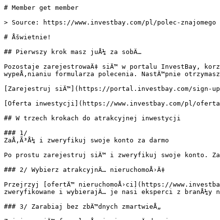
# Member get member

> Source: https://www.investbay.com/pl/polec-znajomego 
# Åšwietnie!

## Pierwszy krok masz juÅ¼ za sobÄ…

Pozostaje zarejestrowaÄ‡ siÄ™ w portalu InvestBay, korz
wypeÅ‚nianiu formularza polecenia. NastÄ™pnie otrzymasz
[Zarejestruj siÄ™](https://portal.investbay.com/sign-up
[Oferta inwestycji](https://www.investbay.com/pl/oferta
## W trzech krokach do atrakcyjnej inwestycji

### 1/

ZaÅ‚Ã³Å¼ i zweryfikuj swoje konto za darmo

Po prostu zarejestruj siÄ™ i zweryfikuj swoje konto. Za
### 2/ Wybierz atrakcyjnÄ… nieruchomoÅ›Ä‡

Przejrzyj [ofertÄ™ nieruchomoÅ›ci](https://www.investba
zweryfikowane i wybierajÄ… je nasi eksperci z branÅ¼y n
### 3/ Zarabiaj bez zbÄ™dnych zmartwieÅ„
