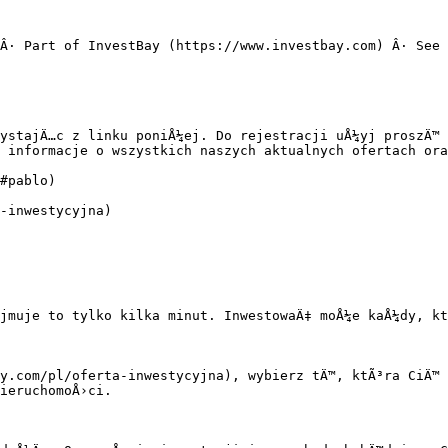
Â· Part of InvestBay (https://www.investbay.com) Â· See 
ystajÄ…c z linku poniÅ¼ej. Do rejestracji uÅ¼yj proszÄ™ 
 informacje o wszystkich naszych aktualnych ofertach ora
#pablo)

-inwestycyjna)

jmuje to tylko kilka minut. InwestowaÄ‡ moÅ¼e kaÅ¼dy, kt
y.com/pl/oferta-inwestycyjna), wybierz tÄ™, ktÃ³ra CiÄ™ 
ieruchomoÅ›ci.
