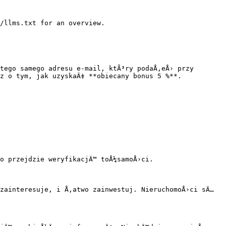
/llms.txt for an overview.

tego samego adresu e-mail, ktÃ³ry podaÅ‚eÅ› przy 
z o tym, jak uzyskaÄ‡ **obiecany bonus 5 %**.

o przejdzie weryfikacjÄ™ toÅ¼samoÅ›ci.

zainteresuje, i Å‚atwo zainwestuj. NieruchomoÅ›ci sÄ… 