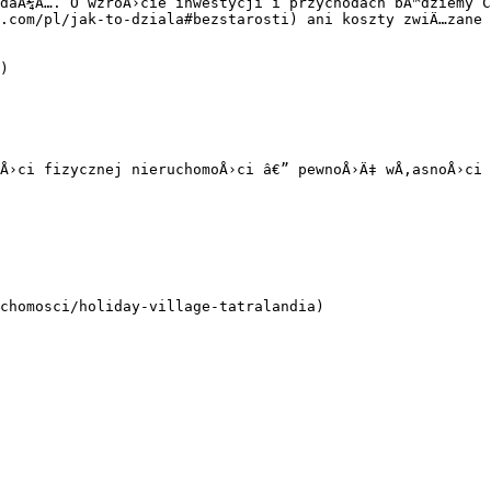
daÅ¼Ä…. O wzroÅ›cie inwestycji i przychodach bÄ™dziemy C
.com/pl/jak-to-dziala#bezstarosti) ani koszty zwiÄ…zane 
)

oÅ›ci fizycznej nieruchomoÅ›ci â€” pewnoÅ›Ä‡ wÅ‚asnoÅ›ci 
chomosci/holiday-village-tatralandia)
