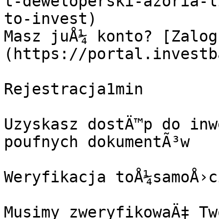
t-deweloperski-azoria-l
to-invest)

Masz juÅ¼ konto? [Zalog
(https://portal.investb
Rejestracja1min

Uzyskasz dostÄ™p do inw
poufnych dokumentÃ³w

Weryfikacja toÅ¼samoÅ›c
Musimy zweryfikowaÄ‡ Tw