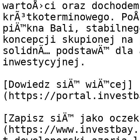
wartoÅ›ci oraz dochodem
krÃ³tkoterminowego. PoÅ
piÄ™kna Bali, stabilneg
koncepcji skupionej na 
solidnÄ… podstawÄ™ dla 
inwestycyjnej.

[Dowiedz siÄ™ wiÄ™cej]
(https://portal.investb
[Zapisz siÄ™ jako oczek
(https://www.investbay.