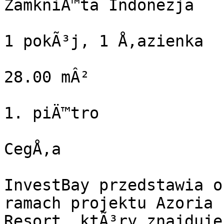
ZamkniÄ™ta Indonezja

1 pokÃ³j, 1 Å‚azienka

28.00 mÂ²

1. piÄ™tro

CegÅ‚a

InvestBay przedstawia o
ramach projektu Azoria 
Resort, ktÃ³ry znajduje