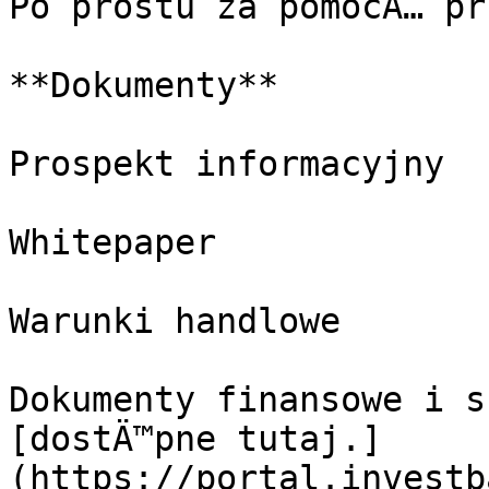
Po prostu za pomocÄ… pr
**Dokumenty**

Prospekt informacyjny

Whitepaper

Warunki handlowe

Dokumenty finansowe i s
[dostÄ™pne tutaj.]
(https://portal.investb