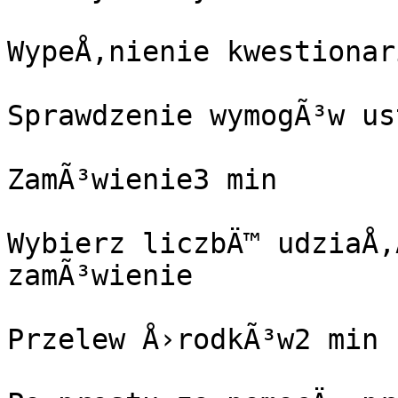
WypeÅ‚nienie kwestionar
Sprawdzenie wymogÃ³w us
ZamÃ³wienie3 min

Wybierz liczbÄ™ udziaÅ‚
zamÃ³wienie

Przelew Å›rodkÃ³w2 min
