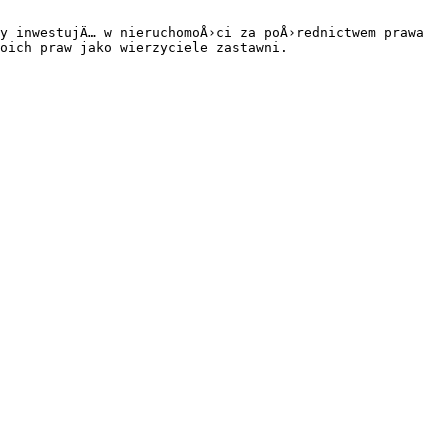
y inwestujÄ… w nieruchomoÅ›ci za poÅ›rednictwem prawa 
oich praw jako wierzyciele zastawni.
