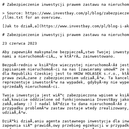
# Zabezpieczenie inwestycji prawem zastawu na nieruchom
> Source: https://www.investbay.com/pl/blog/zabezpiecze
/llms.txt for an overview.

[Jak to dziaÅ‚a](https://www.investbay.com/pl/blog-i-ak
# Zabezpieczenie inwestycji prawem zastawu na nieruchom
23 czerwca 2023

Aby zapewniÄ‡ maksymalne bezpieczeÅ„stwo Twojej inwesty
nami a nieruchomoÅ›ciÄ…, w ktÃ³rÄ… zainwestowano.

BezpoÅ›rednio w ksiÄ™dze wieczystej nieruchomoÅ›Ä‡ jest
zapisaniem nieruchomoÅ›ci na nas [zawieramy umowÄ™ ze s
dla Republiki Czeskiej jest to HKDW HOLASEK s.r.o., ktÃ
prawa zwiÄ…zane z zabezpieczeniem udziaÅ‚Ã³w. Ta kancel
reprezentuje inwestorÃ³w na wypadek, gdybyÅ›my nie wype
sprzedaÅ¼ nieruchomoÅ›ci.

Twoja inwestycja jest wiÄ™c zabezpieczona wpisem w ksiÄ
caÅ‚kowicie oddzielone od funkcjonowania InvestBay jako
zakÅ‚adamy :) ) nadal bÄ™dzie tu dana nieruchomoÅ›Ä‡ z 
przypadku problemÃ³w zastaw zostaje wtedy zrealizowany,
udziaÅ‚Ã³w.

DziÄ™ki dziaÅ‚aniu agenta zastawnego inwestycja dla inw
zapewnia siÄ™ prawidÅ‚owy przebieg egzekucji w przypadk