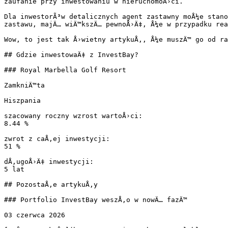
zaufanie przy inwestowaniu w nieruchomoÅ›ci.

Dla inwestorÃ³w detalicznych agent zastawny moÅ¼e stano
zastawu, majÄ… wiÄ™kszÄ… pewnoÅ›Ä‡, Å¼e w przypadku rea
Wow, to jest tak Å›wietny artykuÅ‚, Å¼e muszÄ™ go od ra
## Gdzie inwestowaÄ‡ z InvestBay?

### Royal Marbella Golf Resort

ZamkniÄ™ta

Hiszpania

szacowany roczny wzrost wartoÅ›ci:

8.44 %

zwrot z caÅ‚ej inwestycji:

51 %

dÅ‚ugoÅ›Ä‡ inwestycji:

5 lat

## PozostaÅ‚e artykuÅ‚y

### Portfolio InvestBay weszÅ‚o w nowÄ… fazÄ™

03 czerwca 2026
