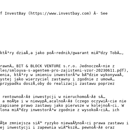
f InvestBay (https://www.investbay.com) Â· See 
ktÃ³ry dziaÅ‚a jako poÅ›rednik/gwarant miÄ™dzy TobÄ…, 
rawnÄ… BIT & BLOCK VENTURE s.r.o. JednoczeÅ›nie z 
les/smlouva-s-agentem-pro-zajisteni-vzor-20230611.pdf), 
enia, ktÃ³ry w imieniu inwestorÃ³w bÄ™dzie wykonywaÅ‚ 
ystej jako wierzyciel zastawny i zgodnie z umowÄ… 
przypadku doszÅ‚oby do realizacji zastawu poprzez 
 rentownoÅ›Ä‡ inwestycji w nieruchomoÅ›Ä‡ sÄ… 
 a moÅ¼e i w niewypÅ‚acalnoÅ›Ä‡ (czego oczywiÅ›cie nie 
zapisane prawo zastawu jako pierwsze w kolejnoÅ›ci. W 
lona miÄ™dzy inwestorÃ³w zgodnie z wysokoÅ›ciÄ… ich 
Å¼e zmniejsza siÄ™ ryzyko niewaÅ¼noÅ›ci prawa zastawu i 
ej inwestycji i zapewnia wiÄ™kszÄ… pewnoÅ›Ä‡ oraz 