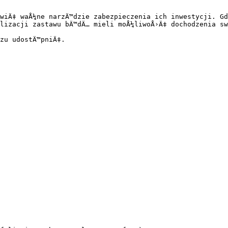
wiÄ‡ waÅ¼ne narzÄ™dzie zabezpieczenia ich inwestycji. Gd
lizacji zastawu bÄ™dÄ… mieli moÅ¼liwoÅ›Ä‡ dochodzenia sw
zu udostÄ™pniÄ‡.
