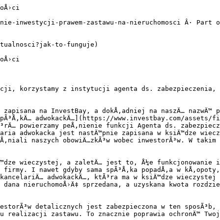
oÅ›ci

nie-inwestycji-prawem-zastawu-na-nieruchomosci Â· Part o
tualnosci?jak-to-funguje)

oÅ›ci

cji, korzystamy z instytucji agenta ds. zabezpieczenia, 
 zapisana na InvestBay, a dokÅ‚adniej na naszÄ… nazwÄ™ p
pÃ³Å‚kÄ… adwokackÄ…](https://www.investbay.com/assets/fi
³rÄ… powierzamy peÅ‚nienie funkcji Agenta ds. zabezpiecz
aria adwokacka jest nastÄ™pnie zapisana w ksiÄ™dze wiecz
Å‚niali naszych obowiÄ…zkÃ³w wobec inwestorÃ³w. W takim 
™dze wieczystej, a zaletÄ… jest to, Å¼e funkcjonowanie i
 firmy. I nawet gdyby sama spÃ³Å‚ka popadÅ‚a w kÅ‚opoty,
kancelariÄ… adwokackÄ…, ktÃ³ra ma w ksiÄ™dze wieczystej 
 dana nieruchomoÅ›Ä‡ sprzedana, a uzyskana kwota rozdzie
estorÃ³w detalicznych jest zabezpieczona w ten sposÃ³b, 
u realizacji zastawu. To znacznie poprawia ochronÄ™ Twoj