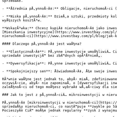
sprzedaÄ‡.

- **Åšrednia pÅ‚ynnoÅ›Ä‡:** Obligacje, nieruchomoÅ›ci (
- **Niska pÅ‚ynnoÅ›Ä‡:** DzieÅ‚a sztuki, przedmioty kol
wyÅ¼szych kosztÃ³w.

**WskazÃ³wka:** Chcesz kupiÄ‡ nieruchomoÅ›Ä‡ jako inwes
[Mieszkania inwestycyjne](https://www.investbay.com/pl/
nieruchomoÅ›ci](https://www.investbay.com/pl/blog/jak-k
#### Dlaczego pÅ‚ynnoÅ›Ä‡ jest waÅ¼na?

- **ElastycznoÅ›Ä‡**: PÅ‚ynne inwestycje umoÅ¼liwiÄ… Ci
sprzedaÄ‡ inwestycjÄ™ bez zbÄ™dnych opÃ³ÅºnieÅ„.

- **Dywersyfikacja**: PÅ‚ynne inwestycje umoÅ¼liwiÄ… Ci
- **Spokojniejszy sen**: ÅšwiadomoÅ›Ä‡, Å¼e swoje inwes
RÃ³wnie waÅ¼ne jest jednak to, abyÅ› miaÅ‚ zdefiniowane
oczywiÅ›cie, abyÅ› nie zapominaÅ‚ o [dywersyfikacji inw
zaleÅ¼noÅ›ci od tego moÅ¼esz wybraÄ‡ wÅ‚aÅ›ciwy dla sie
### Jak to jest z pÅ‚ynnoÅ›ciÄ… mikroinwestycji w nieru
PÅ‚ynnoÅ›Ä‡ [mikroinwestycji w nieruchomoÅ›ci](https://
sprzedaÅ¼y nieruchomoÅ›ci, co nastÄ™puje **zwykle po 5â
PocieszyÄ‡ CiÄ™ moÅ¼e jednak regularny **zysk z wynajmu