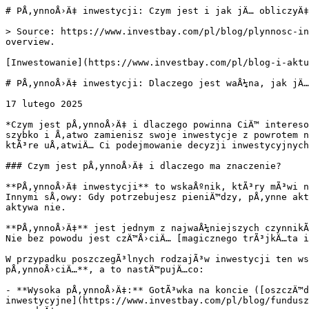
# PÅ‚ynnoÅ›Ä‡ inwestycji: Czym jest i jak jÄ… obliczyÄ‡

> Source: https://www.investbay.com/pl/blog/plynnosc-in
overview.

[Inwestowanie](https://www.investbay.com/pl/blog-i-aktu
# PÅ‚ynnoÅ›Ä‡ inwestycji: Dlaczego jest waÅ¼na, jak jÄ…
17 lutego 2025

*Czym jest pÅ‚ynnoÅ›Ä‡ i dlaczego powinna CiÄ™ intereso
szybko i Å‚atwo zamienisz swoje inwestycje z powrotem n
ktÃ³re uÅ‚atwiÄ… Ci podejmowanie decyzji inwestycyjnych
### Czym jest pÅ‚ynnoÅ›Ä‡ i dlaczego ma znaczenie?

**PÅ‚ynnoÅ›Ä‡ inwestycji** to wskaÅºnik, ktÃ³ry mÃ³wi n
Innymi sÅ‚owy: Gdy potrzebujesz pieniÄ™dzy, pÅ‚ynne akt
aktywa nie.

**PÅ‚ynnoÅ›Ä‡** jest jednym z najwaÅ¼niejszych czynnikÃ
Nie bez powodu jest czÄ™Å›ciÄ… [magicznego trÃ³jkÄ…ta i
W przypadku poszczegÃ³lnych rodzajÃ³w inwestycji ten ws
pÅ‚ynnoÅ›ciÄ…**, a to nastÄ™pujÄ…co:

- **Wysoka pÅ‚ynnoÅ›Ä‡:** GotÃ³wka na koncie ([oszczÄ™d
inwestycyjne](https://www.investbay.com/pl/blog/fundusz