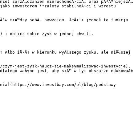
nie) zarzÄ…dzaniem nieruchomoÅ›ciÄ… oraz pÃ³ÅºniejszÄ… 
jako inwestorom **zalety stabilnoÅ›ci i wzrostu 
Ã³w miÄ™dzy sobÄ… nawzajem. JeÅ›li jednak ta funkcja 
) i oblicz sobie zysk w jednej chwili.

? Albo iÅ›Ä‡ w kierunku wyÅ¼szego zysku, ale niÅ¼szej 
/czym-jest-zysk-naucz-sie-maksymalizowac-inwestycje), 
dlatego waÅ¼ne jest, aby siÄ™ w tym obszarze edukowaÄ‡ 
nia](https://www.investbay.com/pl/blog/podstawy-