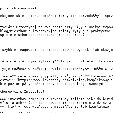
przy ich wynajmie)

ekcjonerskie, nieruchomoÅ›ci (przy ich sprzedaÅ¼y); sprz
tycjÄ™? Przeczytaj te dwa nasze artykuÅ‚y i unikaj typow
blog/mieszkania-inwestycyjne-zalety-ryzyka-i-praktyczne-
upic-nieruchomosc-procedura-krok-po-kroku).

 szybkie reagowanie na niespodziewane wydatki lub okazje
 Å‚atwiejszÄ… dywersyfikacjÄ™ Twojego portfela i tym sam
tycje moÅ¼esz w kaÅ¼dej chwili spieniÄ™Å¼yÄ‡, moÅ¼e Ci z
 swoje** cele inwestycyjne**, znaÅ‚ swojÄ…** tolerancjÄ™
estycji](https://www.investbay.com/pl/blog/kompleksowy-i
bie poziom pÅ‚ynnoÅ›ci przy poszczegÃ³lnej inwestycji.

chomoÅ›ci w InvestBay?

www.investbay.com/pl/) z InvestBay zalicza siÄ™ do Å›red
€“10 latach** (ten dane zawsze transparentnie widzisz w 
**, ktÃ³ry jest wypÅ‚acany miesiÄ™cznie lub kwartalnie.
