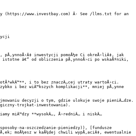
y (https://www.investbay.com) Â· See /llms.txt for an 
ycji

, pÅ‚ynnoÅ›Ä‡ inwestycji pomoÅ¼e Ci okreÅ›liÄ‡, jak 
 istotne â€“ od obliczenia pÅ‚ynnoÅ›ci po wskaÅºniki, 
otÃ³wkÄ™**, i to bez znaczÄ…cej utraty wartoÅ›ci. 
zybko i bez wiÄ™kszych komplikacji**, mniej pÅ‚ynne 
jmowaniu decyzji o tym, gdzie ulokuje swoje pieniÄ…dze. 
giczny-trojkat-inwestowania).

iamy miÄ™dzy **wysokÄ…, Å›redniÄ… i niskÄ… 
sposoby-na-oszczedzanie-pieniedzy)), [fundusze 
Å‚ek; moÅ¼esz w kaÅ¼dej chwili wypÅ‚aciÄ‡, ewentualnie 