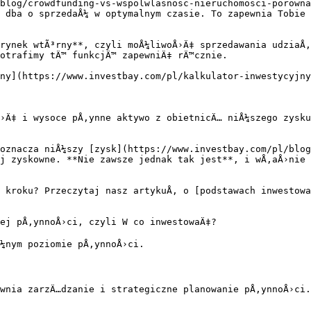
blog/crowdfunding-vs-wspolwlasnosc-nieruchomosci-porowna
 dba o sprzedaÅ¼ w optymalnym czasie. To zapewnia Tobie 
rynek wtÃ³rny**, czyli moÅ¼liwoÅ›Ä‡ sprzedawania udziaÅ‚
otrafimy tÄ™ funkcjÄ™ zapewniÄ‡ rÄ™cznie.

ny](https://www.investbay.com/pl/kalkulator-inwestycyjny
›Ä‡ i wysoce pÅ‚ynne aktywo z obietnicÄ… niÅ¼szego zysku
oznacza niÅ¼szy [zysk](https://www.investbay.com/pl/blog
j zyskowne. **Nie zawsze jednak tak jest**, i wÅ‚aÅ›nie 
 kroku? Przeczytaj nasz artykuÅ‚ o [podstawach inwestowa
ej pÅ‚ynnoÅ›ci, czyli W co inwestowaÄ‡?

¼nym poziomie pÅ‚ynnoÅ›ci.

wnia zarzÄ…dzanie i strategiczne planowanie pÅ‚ynnoÅ›ci.
