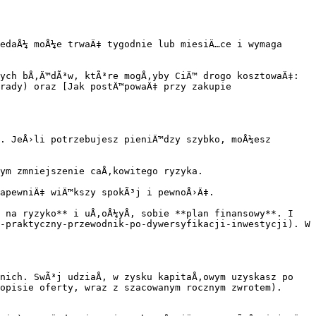
edaÅ¼ moÅ¼e trwaÄ‡ tygodnie lub miesiÄ…ce i wymaga 
ych bÅ‚Ä™dÃ³w, ktÃ³re mogÅ‚yby CiÄ™ drogo kosztowaÄ‡: 
rady) oraz [Jak postÄ™powaÄ‡ przy zakupie 
. JeÅ›li potrzebujesz pieniÄ™dzy szybko, moÅ¼esz 
ym zmniejszenie caÅ‚kowitego ryzyka.

apewniÄ‡ wiÄ™kszy spokÃ³j i pewnoÅ›Ä‡.

 na ryzyko** i uÅ‚oÅ¼yÅ‚ sobie **plan finansowy**. I 
-praktyczny-przewodnik-po-dywersyfikacji-inwestycji). W 
nich. SwÃ³j udziaÅ‚ w zysku kapitaÅ‚owym uzyskasz po 
opisie oferty, wraz z szacowanym rocznym zwrotem). 