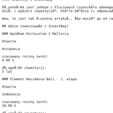
PÅ‚ynnoÅ›Ä‡ jest jednym z kluczowych czynnikÃ³w udanego
dziÅ› i wybierz inwestycjÄ™, ktÃ³ra bÄ™dzie Ci odpowiad
Wow, to jest tak Å›wietny artykuÅ‚, Å¼e muszÄ™ go od ra
## Gdzie inwestowaÄ‡ z InvestBay?

### Wyndham Portocolom 2 Mallorca

Otwarta

Hiszpania

szacowany roczny zwrot:

9.00 %

dÅ‚ugoÅ›Ä‡ inwestycji:

5 lat

### Element Residence Bali - 1. etapa

Otwarta

Indonezja

szacowany roczny zwrot:

10.00 %
