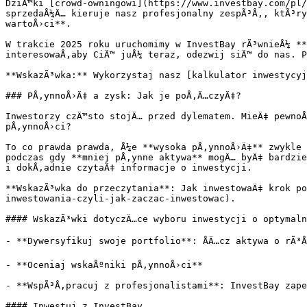
DziÄ™ki [crowd-owningowi](https://www.investbay.com/pl/
sprzedaÅ¼Ä… kieruje nasz profesjonalny zespÃ³Å‚, ktÃ³ry
wartoÅ›ci**.

W trakcie 2025 roku uruchomimy w InvestBay rÃ³wnieÅ¼ **
interesowaÅ‚aby CiÄ™ juÅ¼ teraz, odezwij siÄ™ do nas. P
**WskazÃ³wka:** Wykorzystaj nasz [kalkulator inwestycyj
### PÅ‚ynnoÅ›Ä‡ a zysk: Jak je poÅ‚Ä…czyÄ‡?

Inwestorzy czÄ™sto stojÄ… przed dylematem. MieÄ‡ pewnoÅ
pÅ‚ynnoÅ›ci?

To co prawda prawda, Å¼e **wysoka pÅ‚ynnoÅ›Ä‡** zwykle 
podczas gdy **mniej pÅ‚ynne aktywa** mogÄ… byÄ‡ bardzie
i dokÅ‚adnie czytaÄ‡ informacje o inwestycji.

**WskazÃ³wka do przeczytania**: Jak inwestowaÄ‡ krok po
inwestowania-czyli-jak-zaczac-inwestowac).

#### WskazÃ³wki dotyczÄ…ce wyboru inwestycji o optymaln
- **Dywersyfikuj swoje portfolio**: ÅÄ…cz aktywa o rÃ³Å
- **Oceniaj wskaÅºniki pÅ‚ynnoÅ›ci**

- **WspÃ³Å‚pracuj z profesjonalistami**: InvestBay zape
#### Inwestuj z InvestBay
