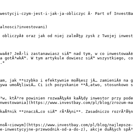
westycji-czym-jest-i-jak-ja-obliczyc Â· Part of InvestBa
alnosci?investovani)

 obliczyÄ‡ oraz jak od niej zaleÅ¼y zysk z Twojej inwest
waÄ‡? JeÅ›li zastanawiasz siÄ™ nad tym, w co inwestowaÄ‡
a gotÃ³wkÄ™. W tym artykule dowiesz siÄ™ wszystkiego, co
.*

am, jak **szybko i efektywnie moÅ¼esz jÄ… zamieniÄ‡ na g
ywa umoÅ¼liwiÄ… Ci ich pozyskanie **Å‚atwo, stosunkowo s
³w, ktÃ³re powinien rozwaÅ¼yÄ‡ kaÅ¼dy inwestor przy pode
nwestowania](https://www.investbay.com/pl/blog/zrozum-ma
kaÅºnik **znaczÄ…co siÄ™ rÃ³Å¼ni**. Zasadniczo rozrÃ³Å¼n
noÅ›ciowym](https://www.investbay.com/pl/blog/najlepsze-
e-inwestycyjne-przewodnik-od-a-do-z), akcje duÅ¼ych spÃ³