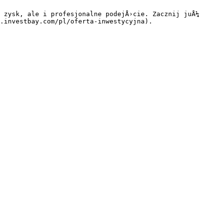
 zysk, ale i profesjonalne podejÅ›cie. Zacznij juÅ¼ 
.investbay.com/pl/oferta-inwestycyjna).
