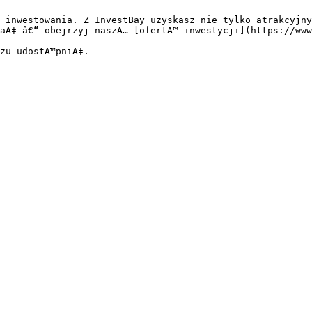
 inwestowania. Z InvestBay uzyskasz nie tylko atrakcyjny
aÄ‡ â€“ obejrzyj naszÄ… [ofertÄ™ inwestycji](https://www
zu udostÄ™pniÄ‡.
