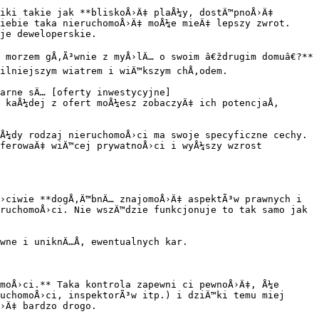
iki takie jak **bliskoÅ›Ä‡ plaÅ¼y, dostÄ™pnoÅ›Ä‡ 
iebie taka nieruchomoÅ›Ä‡ moÅ¼e mieÄ‡ lepszy zwrot. 
je deweloperskie.

morzem gÅ‚Ã³wnie z myÅ›lÄ… o swoim â€ždrugim domuâ€?** 
ilniejszym wiatrem i wiÄ™kszym chÅ‚odem.

arne sÄ… [oferty inwestycyjne]
 kaÅ¼dej z ofert moÅ¼esz zobaczyÄ‡ ich potencjaÅ‚ 
Å¼dy rodzaj nieruchomoÅ›ci ma swoje specyficzne cechy. 
ferowaÄ‡ wiÄ™cej prywatnoÅ›ci i wyÅ¼szy wzrost 
›ciwie **dogÅ‚Ä™bnÄ… znajomoÅ›Ä‡ aspektÃ³w prawnych i 
ruchomoÅ›ci. Nie wszÄ™dzie funkcjonuje to tak samo jak 
wne i uniknÄ…Å‚ ewentualnych kar.

moÅ›ci.** Taka kontrola zapewni ci pewnoÅ›Ä‡, Å¼e 
uchomoÅ›ci, inspektorÃ³w itp.) i dziÄ™ki temu miej 
›Ä‡ bardzo drogo.
