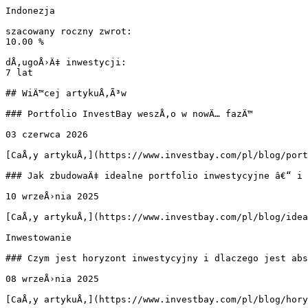
Indonezja

szacowany roczny zwrot:

10.00 %

dÅ‚ugoÅ›Ä‡ inwestycji:

7 lat

## WiÄ™cej artykuÅ‚Ã³w

### Portfolio InvestBay weszÅ‚o w nowÄ… fazÄ™

03 czerwca 2026

[CaÅ‚y artykuÅ‚](https://www.investbay.com/pl/blog/port
### Jak zbudowaÄ‡ idealne portfolio inwestycyjne â€“ i 
10 wrzeÅ›nia 2025

[CaÅ‚y artykuÅ‚](https://www.investbay.com/pl/blog/idea
Inwestowanie

### Czym jest horyzont inwestycyjny i dlaczego jest abs
08 wrzeÅ›nia 2025

[CaÅ‚y artykuÅ‚](https://www.investbay.com/pl/blog/hory