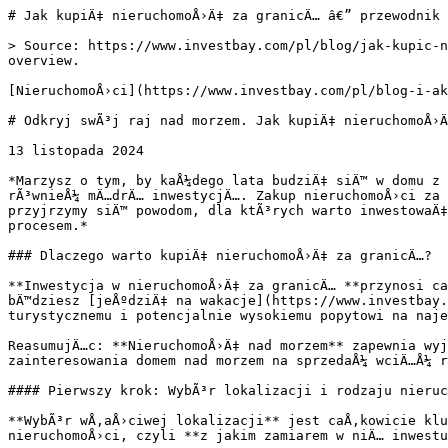
# Jak kupiÄ‡ nieruchomoÅ›Ä‡ za granicÄ… â€” przewodnik

> Source: https://www.investbay.com/pl/blog/jak-kupic-n
overview.

[NieruchomoÅ›ci](https://www.investbay.com/pl/blog-i-ak
# Odkryj swÃ³j raj nad morzem. Jak kupiÄ‡ nieruchomoÅ›Ä
13 listopada 2024

*Marzysz o tym, by kaÅ¼dego lata budziÄ‡ siÄ™ w domu z 
rÃ³wnieÅ¼ mÄ…drÄ… inwestycjÄ…. Zakup nieruchomoÅ›ci za 
przyjrzymy siÄ™ powodom, dla ktÃ³rych warto inwestowaÄ‡
procesem.*

### Dlaczego warto kupiÄ‡ nieruchomoÅ›Ä‡ za granicÄ…?

**Inwestycja w nieruchomoÅ›Ä‡ za granicÄ… **przynosi ca
bÄ™dziesz [jeÅºdziÄ‡ na wakacje](https://www.investbay.
turystycznemu i potencjalnie wysokiemu popytowi na naje
ReasumujÄ…c: **NieruchomoÅ›Ä‡ nad morzem** zapewnia wyj
zainteresowania domem nad morzem na sprzedaÅ¼ wciÄ…Å¼ r
#### Pierwszy krok: WybÃ³r lokalizacji i rodzaju nieruc
**WybÃ³r wÅ‚aÅ›ciwej lokalizacji** jest caÅ‚kowicie klu
nieruchomoÅ›ci, czyli **z jakim zamiarem w niÄ… inwestu