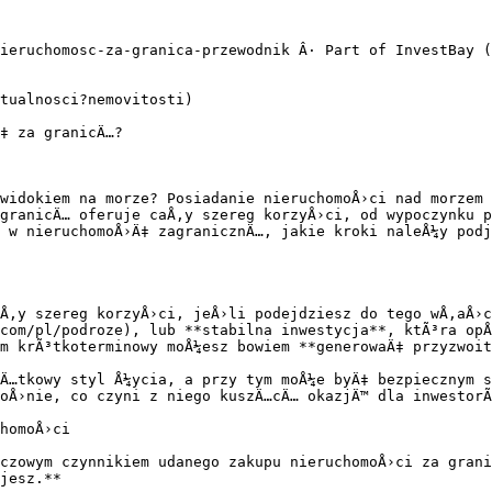
ieruchomosc-za-granica-przewodnik Â· Part of InvestBay (
tualnosci?nemovitosti)

‡ za granicÄ…?

widokiem na morze? Posiadanie nieruchomoÅ›ci nad morzem 
granicÄ… oferuje caÅ‚y szereg korzyÅ›ci, od wypoczynku p
 w nieruchomoÅ›Ä‡ zagranicznÄ…, jakie kroki naleÅ¼y podj
Å‚y szereg korzyÅ›ci, jeÅ›li podejdziesz do tego wÅ‚aÅ›c
com/pl/podroze), lub **stabilna inwestycja**, ktÃ³ra opÅ
m krÃ³tkoterminowy moÅ¼esz bowiem **generowaÄ‡ przyzwoit
Ä…tkowy styl Å¼ycia, a przy tym moÅ¼e byÄ‡ bezpiecznym s
oÅ›nie, co czyni z niego kuszÄ…cÄ… okazjÄ™ dla inwestorÃ
homoÅ›ci

czowym czynnikiem udanego zakupu nieruchomoÅ›ci za grani
jesz.**
