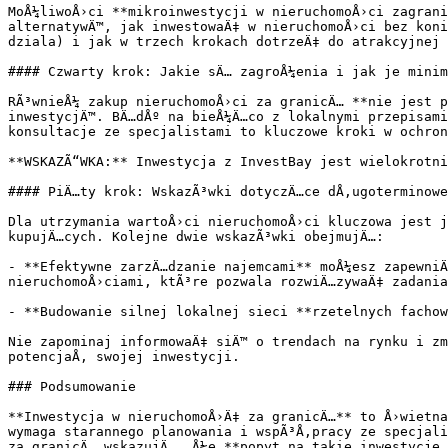
MoÅ¼liwoÅ›ci **mikroinwestycji w nieruchomoÅ›ci zagrani
alternatywÄ™, jak inwestowaÄ‡ w nieruchomoÅ›ci bez koni
dziala) i jak w trzech krokach dotrzeÄ‡ do atrakcyjnej 
#### Czwarty krok: Jakie sÄ… zagroÅ¼enia i jak je minim
RÃ³wnieÅ¼ zakup nieruchomoÅ›ci za granicÄ… **nie jest p
inwestycjÄ™. BÄ…dÅº na bieÅ¼Ä…co z lokalnymi przepisami
konsultacje ze specjalistami to kluczowe kroki w ochron
**WSKAZÃ“WKA:** Inwestycja z InvestBay jest wielokrotni
#### PiÄ…ty krok: WskazÃ³wki dotyczÄ…ce dÅ‚ugoterminowe
Dla utrzymania wartoÅ›ci nieruchomoÅ›ci kluczowa jest j
kupujÄ…cych. Kolejne dwie wskazÃ³wki obejmujÄ…:

- **Efektywne zarzÄ…dzanie najemcami** moÅ¼esz zapewniÄ
nieruchomoÅ›ciami, ktÃ³re pozwala rozwiÄ…zywaÄ‡ zadania
- **Budowanie silnej lokalnej sieci **rzetelnych fachow
Nie zapominaj informowaÄ‡ siÄ™ o trendach na rynku i zm
potencjaÅ‚ swojej inwestycji.

### Podsumowanie

**Inwestycja w nieruchomoÅ›Ä‡ za granicÄ…** to Å›wietna
wymaga starannego planowania i wspÃ³Å‚pracy ze specjali
za granicÄ… wskazujÄ…, Å¼e **popyt na takie inwestycje 