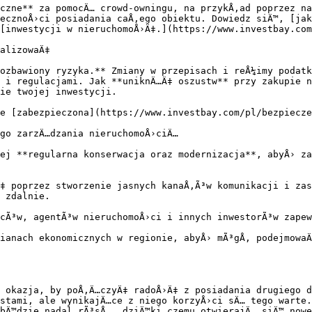
czne** za pomocÄ… crowd-owningu, na przykÅ‚ad poprzez na
ecznoÅ›ci posiadania caÅ‚ego obiektu. Dowiedz siÄ™, [jak
[inwestycji w nieruchomoÅ›Ä‡.](https://www.investbay.com
alizowaÄ‡

ozbawiony ryzyka.** Zmiany w przepisach i reÅ¼imy podatk
 i regulacjami. Jak **uniknÄ…Ä‡ oszustw** przy zakupie n
ie twojej inwestycji.

e [zabezpieczona](https://www.investbay.com/pl/bezpiecze
go zarzÄ…dzania nieruchomoÅ›ciÄ…

ej **regularna konserwacja oraz modernizacja**, abyÅ› za
‡ poprzez stworzenie jasnych kanaÅ‚Ã³w komunikacji i zas
 zdalnie.

cÃ³w, agentÃ³w nieruchomoÅ›ci i innych inwestorÃ³w zapew
ianach ekonomicznych w regionie, abyÅ› mÃ³gÅ‚ podejmowaÄ
 okazja, by poÅ‚Ä…czyÄ‡ radoÅ›Ä‡ z posiadania drugiego d
stami, ale wynikajÄ…ce z niego korzyÅ›ci sÄ… tego warte.
bÄ™dzie nadal rÃ³sÅ‚, dziÄ™ki czemu otwierajÄ… siÄ™ nowe