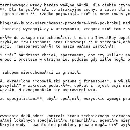
terminowego? Wtedy bardzo waÅ¼ne bÄ™dÄ… dla ciebie czynn
**. Dla turystÃ³w sÄ… to atrakcyjne cechy, a zatem dla c
 ograniczone **i rzadko pojawiajÄ… siÄ™ tu nowe inwestyc
blog/jak-kupic-nieruchomosc-procedura-krok-po-kroku) nad 
 bardziej wymagajÄ…cy w utrzymaniu, zmagasz siÄ™ tam z s
nkÃ³w do zakupu nieruchomoÅ›ci. U nas na InvestBay popul
rzykÅ‚ad **w Hiszpanii oraz Chorwacji.** W szczegÃ³Å‚ach
acji. TransparentnoÅ›Ä‡ to nasza waÅ¼na wartoÅ›Ä‡!

i **â€“ bÄ™dziesz chciaÅ‚ apartament, dom czy willÄ™? Ka
enowo i prostsze w utrzymaniu, podczas gdy wille mogÄ… o
 zakupem nieruchomoÅ›ci za granicÄ…

Ä… okreÅ›lone **obowiÄ…zki prawne i finansowe**, a wÅ‚aÅ
pecyfikÄ™ w zakresie podatkÃ³w, opÅ‚at i rejestracji nie
wdziÄ‡. NieznajomoÅ›Ä‡ nie usprawiedliwia.

ze specjalistami**, abyÅ› speÅ‚niÅ‚ wszystkie wymogi pra
ewnienie dokÅ‚adnej kontroli stanu technicznego nierucho
aÅ¼uj lokalnych specjalistÃ³w (prawnikÃ³w, agentÃ³w nier
Ukryte wady i ewentualne problemy prawne mogÄ… ciÄ™ wyjÅ