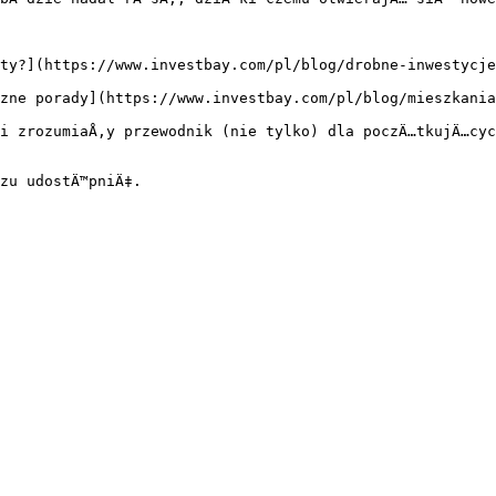
ty?](https://www.investbay.com/pl/blog/drobne-inwestycje
zne porady](https://www.investbay.com/pl/blog/mieszkania
i zrozumiaÅ‚y przewodnik (nie tylko) dla poczÄ…tkujÄ…cy
zu udostÄ™pniÄ‡.
