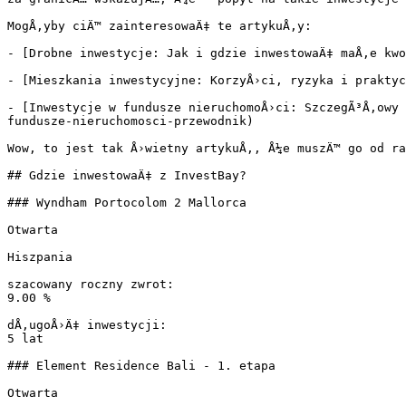
MogÅ‚yby ciÄ™ zainteresowaÄ‡ te artykuÅ‚y:

- [Drobne inwestycje: Jak i gdzie inwestowaÄ‡ maÅ‚e kwo
- [Mieszkania inwestycyjne: KorzyÅ›ci, ryzyka i praktyc
- [Inwestycje w fundusze nieruchomoÅ›ci: SzczegÃ³Å‚owy 
fundusze-nieruchomosci-przewodnik)

Wow, to jest tak Å›wietny artykuÅ‚, Å¼e muszÄ™ go od ra
## Gdzie inwestowaÄ‡ z InvestBay?

### Wyndham Portocolom 2 Mallorca

Otwarta

Hiszpania

szacowany roczny zwrot:

9.00 %

dÅ‚ugoÅ›Ä‡ inwestycji:

5 lat

### Element Residence Bali - 1. etapa

Otwarta
