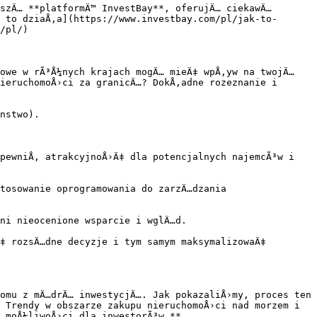
szÄ… **platformÄ™ InvestBay**, oferujÄ… ciekawÄ… 
 to dziaÅ‚a](https://www.investbay.com/pl/jak-to-
/pl/)

owe w rÃ³Å¼nych krajach mogÄ… mieÄ‡ wpÅ‚yw na twojÄ… 
ieruchomoÅ›ci za granicÄ…? DokÅ‚adne rozeznanie i 
nstwo).

pewniÅ‚ atrakcyjnoÅ›Ä‡ dla potencjalnych najemcÃ³w i 
tosowanie oprogramowania do zarzÄ…dzania 
ni nieocenione wsparcie i wglÄ…d.

‡ rozsÄ…dne decyzje i tym samym maksymalizowaÄ‡ 
omu z mÄ…drÄ… inwestycjÄ…. Jak pokazaliÅ›my, proces ten 
 Trendy w obszarze zakupu nieruchomoÅ›ci nad morzem i 
 moÅ¼liwoÅ›ci dla inwestorÃ³w.**
