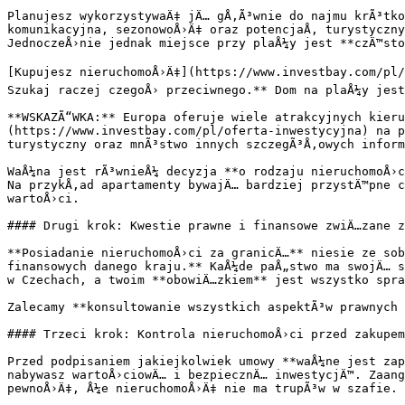
Planujesz wykorzystywaÄ‡ jÄ… gÅ‚Ã³wnie do najmu krÃ³tko
komunikacyjna, sezonowoÅ›Ä‡ oraz potencjaÅ‚ turystyczny
JednoczeÅ›nie jednak miejsce przy plaÅ¼y jest **czÄ™sto
[Kupujesz nieruchomoÅ›Ä‡](https://www.investbay.com/pl/
Szukaj raczej czegoÅ› przeciwnego.** Dom na plaÅ¼y jest
**WSKAZÃ“WKA:** Europa oferuje wiele atrakcyjnych kieru
(https://www.investbay.com/pl/oferta-inwestycyjna) na p
turystyczny oraz mnÃ³stwo innych szczegÃ³Å‚owych inform
WaÅ¼na jest rÃ³wnieÅ¼ decyzja **o rodzaju nieruchomoÅ›c
Na przykÅ‚ad apartamenty bywajÄ… bardziej przystÄ™pne c
wartoÅ›ci.

#### Drugi krok: Kwestie prawne i finansowe zwiÄ…zane z
**Posiadanie nieruchomoÅ›ci za granicÄ…** niesie ze sob
finansowych danego kraju.** KaÅ¼de paÅ„stwo ma swojÄ… s
w Czechach, a twoim **obowiÄ…zkiem** jest wszystko spra
Zalecamy **konsultowanie wszystkich aspektÃ³w prawnych 
#### Trzeci krok: Kontrola nieruchomoÅ›ci przed zakupem

Przed podpisaniem jakiejkolwiek umowy **waÅ¼ne jest zap
nabywasz wartoÅ›ciowÄ… i bezpiecznÄ… inwestycjÄ™. Zaang
pewnoÅ›Ä‡, Å¼e nieruchomoÅ›Ä‡ nie ma trupÃ³w w szafie. 