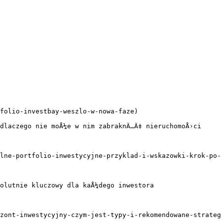
folio-investbay-weszlo-w-nowa-faze)

dlaczego nie moÅ¼e w nim zabraknÄ…Ä‡ nieruchomoÅ›ci

lne-portfolio-inwestycyjne-przyklad-i-wskazowki-krok-po-
olutnie kluczowy dla kaÅ¼dego inwestora

zont-inwestycyjny-czym-jest-typy-i-rekomendowane-strateg