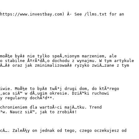
https://www.investbay.com) Â· See /llms.txt for an 
moÅ¼e byÄ‡ nie tylko speÅ‚nionym marzeniem, ale 
o stabilne ÅºrÃ³dÅ‚o dochodu z wynajmu. W tym artykule 
Ä…Ä‡ oraz jak zminimalizowaÄ‡ ryzyko zwiÄ…zane z tym 
iwie. MoÅ¼e to byÄ‡ twÃ³j drugi dom, do ktÃ³rego 
‚aca siÄ™ w dÅ‚ugim okresie. DziÄ™ki ruchowi 
y regularny dochÃ³d**.

chronieniem dla wartoÅ›ci majÄ…tku. Trend 
³w. Naucz siÄ™, jak to zrobiÄ‡!

cÄ…. ZaleÅ¼y on jednak od tego, czego oczekujesz od 