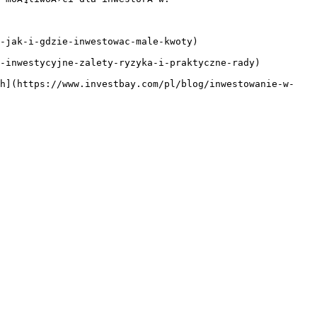
-jak-i-gdzie-inwestowac-male-kwoty)

-inwestycyjne-zalety-ryzyka-i-praktyczne-rady)

ch](https://www.investbay.com/pl/blog/inwestowanie-w-