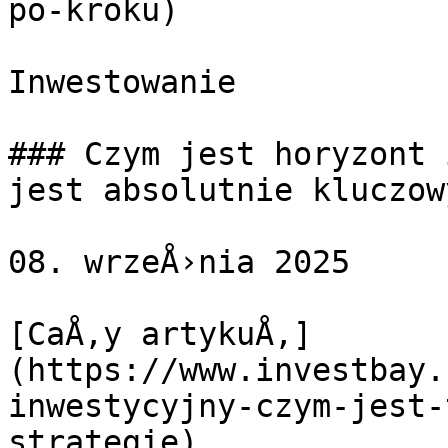
po-kroku)

Inwestowanie

### Czym jest horyzont 
jest absolutnie kluczow
08. wrzeÅ›nia 2025

[CaÅ‚y artykuÅ‚]
(https://www.investbay.
inwestycyjny-czym-jest-
strategie)
