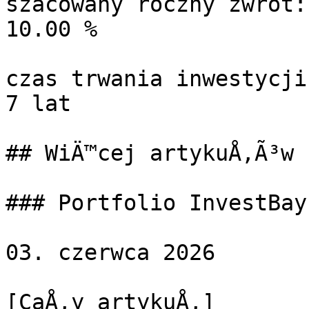
szacowany roczny zwrot:

10.00 %

czas trwania inwestycji:
7 lat

## WiÄ™cej artykuÅ‚Ã³w

### Portfolio InvestBay
03. czerwca 2026

[CaÅ‚y artykuÅ‚]