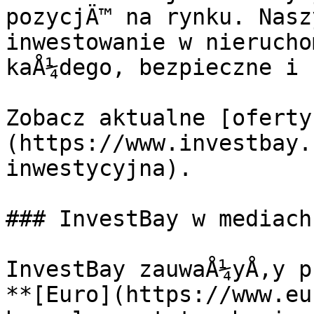
pozycjÄ™ na rynku. Nasz
inwestowanie w nierucho
kaÅ¼dego, bezpieczne i 
Zobacz aktualne [oferty
(https://www.investbay.
inwestycyjna).

### InvestBay w mediach
InvestBay zauwaÅ¼yÅ‚y p
**[Euro](https://www.eu