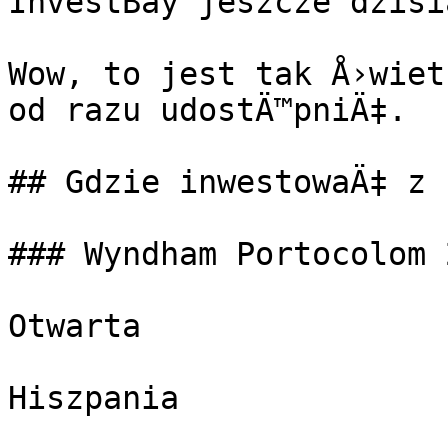
InvestBay jeszcze dzisia
Wow, to jest tak Å›wiet
od razu udostÄ™pniÄ‡.

## Gdzie inwestowaÄ‡ z 
### Wyndham Portocolom 
Otwarta

Hiszpania
