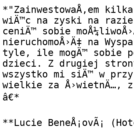
*"ZainwestowaÅ‚em kilka
wiÄ™c na zyski na razie
ceniÄ™ sobie moÅ¼liwoÅ›
nieruchomoÅ›Ä‡ na Wyspa
tyle, ile mogÄ™ sobie p
dzieci. Z drugiej stron
wszystko mi siÄ™ w przy
wielkie za Å›wietnÄ…, z
â€*

**Lucie BeneÅ¡ovÃ¡ (Hot