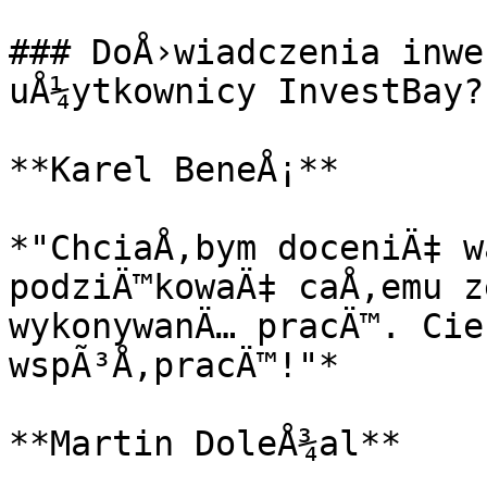
### DoÅ›wiadczenia inwe
uÅ¼ytkownicy InvestBay?

**Karel BeneÅ¡**

*"ChciaÅ‚bym doceniÄ‡ w
podziÄ™kowaÄ‡ caÅ‚emu z
wykonywanÄ… pracÄ™. Cie
wspÃ³Å‚pracÄ™!"*

**Martin DoleÅ¾al**
