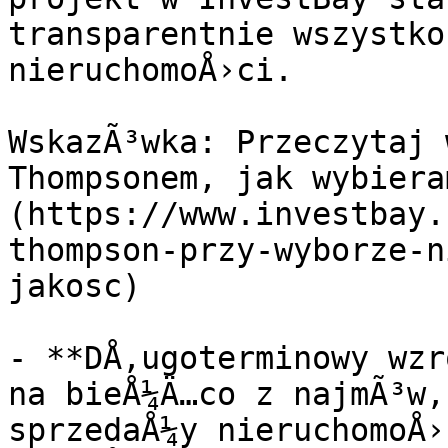
transparentnie wszystko
nieruchomoÅ›ci.

WskazÃ³wka: Przeczytaj 
Thompsonem, jak wybiera
(https://www.investbay.
thompson-przy-wyborze-n
jakosc)

- **DÅ‚ugoterminowy wzr
na bieÅ¼Ä…co z najmÃ³w,
sprzedaÅ¼y nieruchomoÅ›