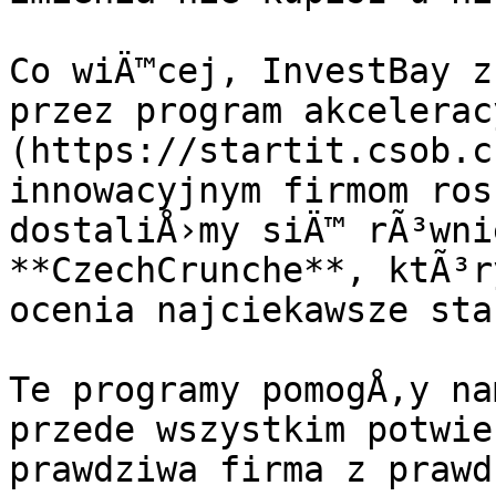
Co wiÄ™cej, InvestBay z
przez program akcelerac
(https://startit.csob.c
innowacyjnym firmom ros
dostaliÅ›my siÄ™ rÃ³wni
**CzechCrunche**, ktÃ³r
ocenia najciekawsze sta
Te programy pomogÅ‚y na
przede wszystkim potwie
prawdziwa firma z prawd