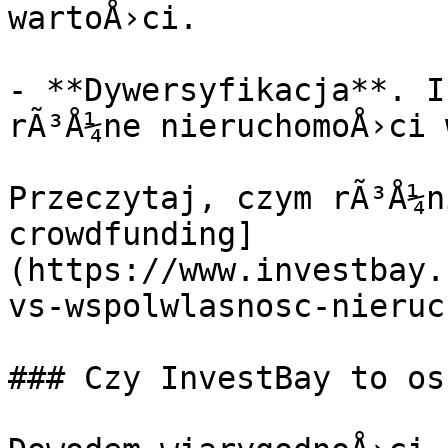
wartoÅ›ci.

- **Dywersyfikacja**. I
rÃ³Å¼ne nieruchomoÅ›ci 
Przeczytaj, czym rÃ³Å¼n
crowdfunding]
(https://www.investbay.
vs-wspolwlasnosc-nieruc
### Czy InvestBay to os