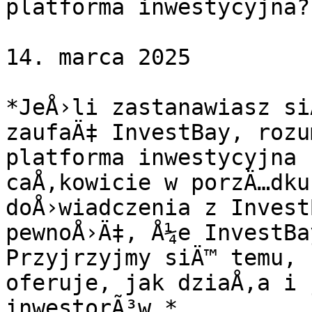
platforma inwestycyjna?
14. marca 2025

*JeÅ›li zastanawiasz si
zaufaÄ‡ InvestBay, rozu
platforma inwestycyjna 
caÅ‚kowicie w porzÄ…dku
doÅ›wiadczenia z Invest
pewnoÅ›Ä‡, Å¼e InvestBa
Przyjrzyjmy siÄ™ temu, 
oferuje, jak dziaÅ‚a i 
inwestorÃ³w.*
