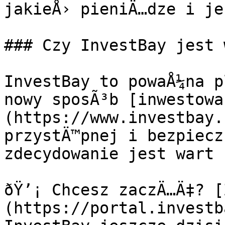
jakieÅ› pieniÄ…dze i je
### Czy InvestBay jest 
InvestBay to powaÅ¼na p
nowy sposÃ³b [inwestowa
(https://www.investbay.
przystÄ™pnej i bezpiecz
zdecydowanie jest wart 
ðŸ’¡ Chcesz zaczÄ…Ä‡? [
(https://portal.investb