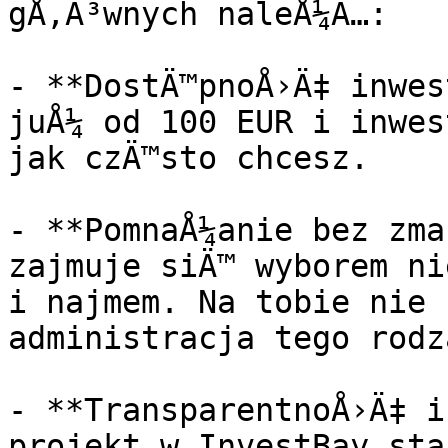
gÅ‚Ã³wnych naleÅ¼Ä…:

- **DostÄ™pnoÅ›Ä‡ inwes
juÅ¼ od 100 EUR i inwes
jak czÄ™sto chcesz.

- **PomnaÅ¼anie bez zma
zajmuje siÄ™ wyborem ni
i najmem. Na tobie nie 
administracja tego rodza
- **TransparentnoÅ›Ä‡ i
projekt w InvestBay sta