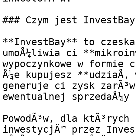
### Czym jest InvestBay
**InvestBay** to czeska
umoÅ¼liwia ci **mikroin
wypoczynkowe w formie c
Å¼e kupujesz **udziaÅ‚ 
generuje ci zysk zarÃ³w
ewentualnej sprzedaÅ¼y 
PowodÃ³w, dla ktÃ³rych 
inwestycjÄ™ przez Inves