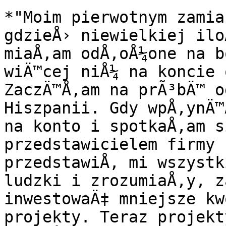
*"Moim pierwotnym zamia
gdzieÅ› niewielkiej ilo
miaÅ‚am odÅ‚oÅ¼one na b
wiÄ™cej niÅ¼ na koncie 
ZaczÄ™Å‚am na prÃ³bÄ™ o
Hiszpanii. Gdy wpÅ‚ynÄ™
na konto i spotkaÅ‚am s
przedstawicielem firmy 
przedstawiÅ‚ mi wszystk
ludzki i zrozumiaÅ‚y, z
inwestowaÄ‡ mniejsze kw
projekty. Teraz projekt