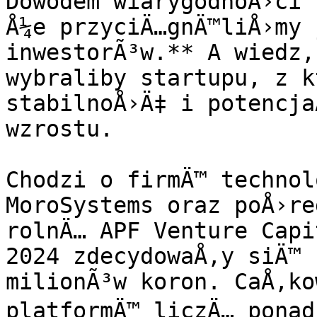
Dowodem wiarygodnoÅ›ci 
Å¼e przyciÄ…gnÄ™liÅ›my 
inwestorÃ³w.** A wiedz,
wybraliby startupu, z k
stabilnoÅ›Ä‡ i potencja
wzrostu.

Chodzi o firmÄ™ technol
MoroSystems oraz poÅ›re
rolnÄ… APF Venture Capi
2024 zdecydowaÅ‚y siÄ™ 
milionÃ³w koron. CaÅ‚ko
platformÄ™ liczÄ… ponad 