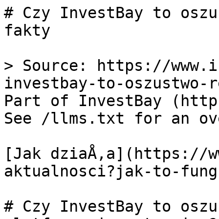
# Czy InvestBay to oszu
fakty

> Source: https://www.i
investbay-to-oszustwo-r
Part of InvestBay (http
See /llms.txt for an ov
[Jak dziaÅ‚a](https://w
aktualnosci?jak-to-fungu
# Czy InvestBay to oszu