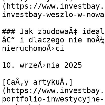
(https://www.investbay.
investbay-weszlo-w-nowa
### Jak zbudowaÄ‡ ideal
â€“ i dlaczego nie moÅ¼
nieruchomoÅ›ci

10. wrzeÅ›nia 2025

[CaÅ‚y artykuÅ‚]
(https://www.investbay.
portfolio-inwestycyjne-