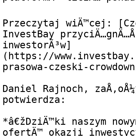
Przeczytaj wiÄ™cej: [Cz
InvestBay przyciÄ…gnÄ…Å
inwestorÃ³w]
(https://www.investbay.
prasowa-czeski-crowdown
Daniel Rajnoch, zaÅ‚oÅ¼
potwierdza:

*â€žDziÄ™ki naszym nowy
ofertÄ™ okazji inwestyc