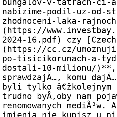
bungalov-v-tatrach-ci-a
nabizime-podil-uz-od-st
zhodnoceni-laka-rajnoch
(https://www.investbay.
2024-16.pdf) czy [Czech
(https://cc.cz/umoznuji
po-tisicikorunach-a-tyd
dostali-10-milionu/)**,
sprawdzajÄ…, komu dajÄ…
byli tylko â€žkolejnym 
trudno byÅ‚oby nam poja
renomowanych mediÃ³w. A
imienia nie kupisz u ni