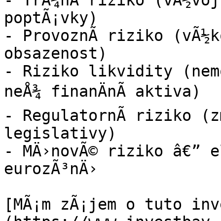
- TrÅ¾nÃ­ riziko (vÃ½voj
poptÃ¡vky)

- ProvoznÃ­ riziko (vÃ½k
obsazenost)

- Riziko likvidity (nem
neÅ¾ finanÄnÃ­ aktiva)

- RegulatornÃ­ riziko (z
legislativy)

- MÄ›novÃ© riziko â€” e
eurozÃ³nÄ›

[MÃ¡m zÃ¡jem o tuto inv