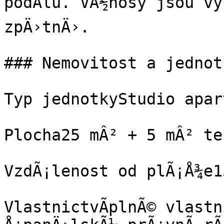
podÃ­lu. VÃ½nosy jsou vy
zpÄ›tnÄ›.

### Nemovitost a jednotk
Typ jednotkyStudio apar
Plocha25 mÂ² + 5 mÂ² ter
VzdÃ¡lenost od plÃ¡Å¾e1
VlastnictvÃ­plnÃ© vlastn