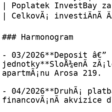
| Poplatek InvestBay za 
| CelkovÃ¡ investiÄnÃ­ Ä
### Harmonogram

- 03/2026**Deposit â€” 
jednotky**SloÅ¾enÃ­ zÃ¡l
apartmÃ¡nu Arosa 219.

- 04/2026**DruhÃ¡ platb
financovÃ¡nÃ­ akvizice d