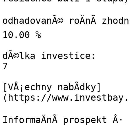
odhadovanÃ© roÄnÃ­ zhodno
10.00 %

dÃ©lka investice:

7

[VÅ¡echny nabÃ­dky]
(https://www.investbay.
InformaÄnÃ­ prospekt Â· 