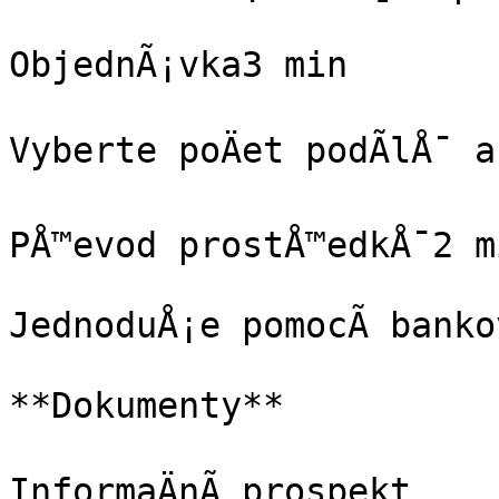
ObjednÃ¡vka3 min

Vyberte poÄet podÃ­lÅ¯ a
PÅ™evod prostÅ™edkÅ¯2 mi
JednoduÅ¡e pomocÃ­ bankov
**Dokumenty**

InformaÄnÃ­ prospekt
