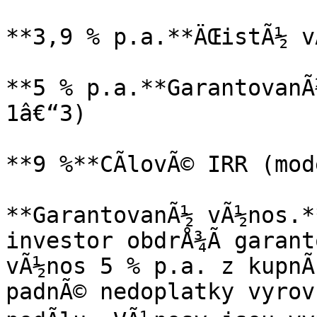
**3,9 % p.a.**ÄŒistÃ½ v
**5 % p.a.**GarantovanÃ
1â€“3)

**9 %**CÃ­lovÃ© IRR (mod
**GarantovanÃ½ vÃ½nos.**
investor obdrÅ¾Ã­ garant
vÃ½nos 5 % p.a. z kupnÃ
padnÃ© nedoplatky vyrov