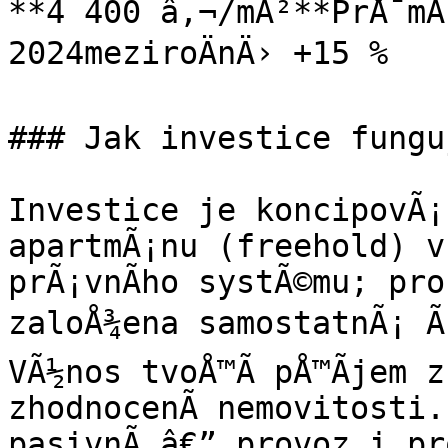
**4 400 â‚¬/mÂ²**PrÅ¯mÄ
2024meziroÄnÄ› +15 %

### Jak investice funguj
Investice je koncipovÃ¡
apartmÃ¡nu (freehold) v
prÃ¡vnÃ­ho systÃ©mu; pro
zaloÅ¾ena samostatnÃ¡ Ãº
VÃ½nos tvoÅ™Ã­ pÅ™Ã­jem 
zhodnocenÃ­ nemovitosti.
pasivnÃ­ â€” provoz i pr