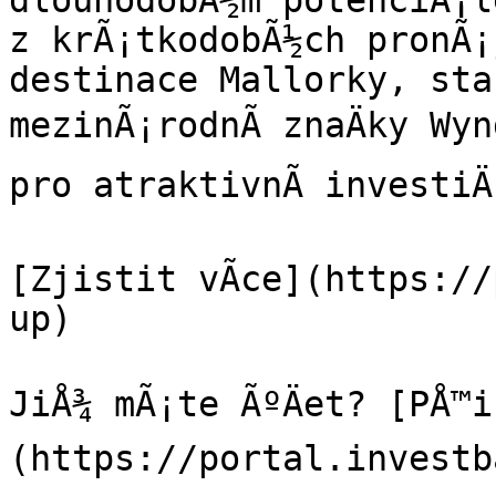
dlouhodobÃ½m potenciÃ¡l
z krÃ¡tkodobÃ½ch pronÃ¡
destinace Mallorky, stab
mezinÃ¡rodnÃ­ znaÄky Wyn
pro atraktivnÃ­ investiÄn
[Zjistit vÃ­ce](https:/
up)

JiÅ¾ mÃ¡te ÃºÄet? [PÅ™
(https://portal.investb