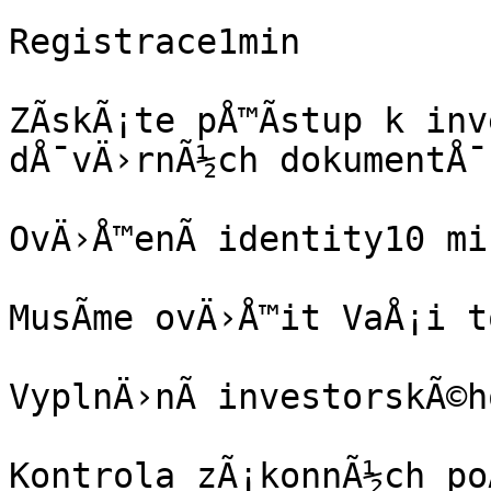
Registrace1min

ZÃ­skÃ¡te pÅ™Ã­stup k inv
dÅ¯vÄ›rnÃ½ch dokumentÅ¯

OvÄ›Å™enÃ­ identity10 min
MusÃ­me ovÄ›Å™it VaÅ¡i t
VyplnÄ›nÃ­ investorskÃ©h
Kontrola zÃ¡konnÃ½ch po