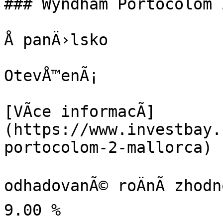
### Wyndham Portocolom 
Å panÄ›lsko

OtevÅ™enÃ¡

[VÃ­ce informacÃ­]
(https://www.investbay.
portocolom-2-mallorca)

odhadovanÃ© roÄnÃ­ zhodno
9.00 %
