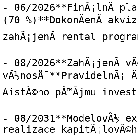
- 06/2026**FinÃ¡lnÃ­ pla
(70 %)**DokonÄenÃ­ akviz
zahÃ¡jenÃ­ rental progra
- 08/2026**ZahÃ¡jenÃ­ vÃ
vÃ½nosÅ¯**PravidelnÃ¡ Ä
ÄistÃ©ho pÅ™Ã­jmu invest
- 08/2031**ModelovÃ½ ex
realizace kapitÃ¡lovÃ©ho