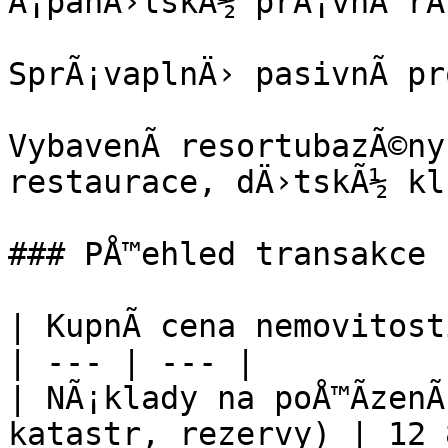
Å¡panÄ›lskÃ½ prÃ¡vnÃ­ rÃ
SprÃ¡vaplnÄ› pasivnÃ­ pr
VybavenÃ­ resortubazÃ©ny
restaurace, dÄ›tskÃ½ kl
### PÅ™ehled transakce

| KupnÃ­ cena nemovitost
| --- | --- |

| NÃ¡klady na poÅ™Ã­zenÃ­
katastr, rezervy) | 12 