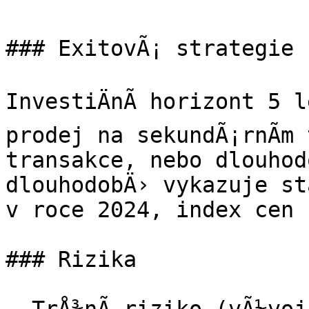
### ExitovÃ¡ strategie

InvestiÄnÃ­ horizont 5 
prodej na sekundÃ¡rnÃ­m 
transakce, nebo dlouhodo
dlouhodobÄ› vykazuje sta
v roce 2024, index cen 
### Rizika
