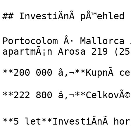
## InvestiÄnÃ­ pÅ™ehled

Portocolom Â· Mallorca 
apartmÃ¡n Arosa 219 (25
**200 000 â‚¬**KupnÃ­ ce
**222 800 â‚¬**CelkovÃ© 
**5 let**InvestiÄnÃ­ hor