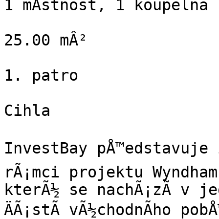
1 mÃ­stnost, 1 koupelna

25.00 mÂ²

1. patro

Cihla

InvestBay pÅ™edstavuje in
rÃ¡mci projektu Wyndham
kterÃ½ se nachÃ¡zÃ­ v je
ÄÃ¡stÃ­ vÃ½chodnÃ­ho pob