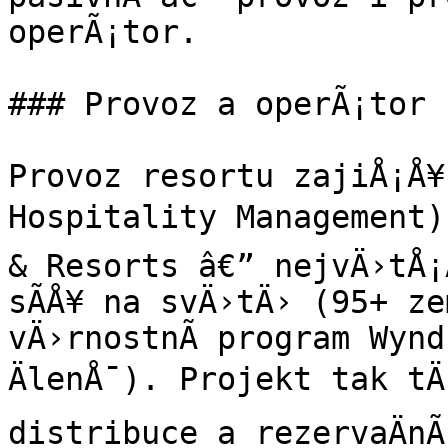
operÃ¡tor.

### Provoz a operÃ¡tor

Provoz resortu zajiÅ¡Å¥
Hospitality Management) 
& Resorts â€” nejvÄ›tÅ¡Ã
sÃ­Å¥ na svÄ›tÄ› (95+ ze
vÄ›rnostnÃ­ program Wynd
ÄlenÅ¯). Projekt tak tÄ
distribuce a rezervaÄnÃ­