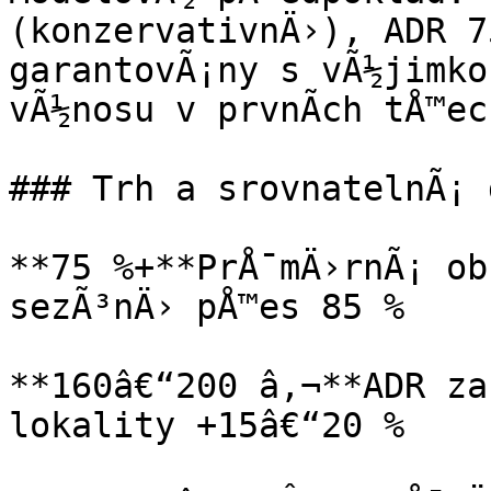
(konzervativnÄ›), ADR 7
garantovÃ¡ny s vÃ½jimko
vÃ½nosu v prvnÃ­ch tÅ™ec
### Trh a srovnatelnÃ¡ d
**75 %+**PrÅ¯mÄ›rnÃ¡ ob
sezÃ³nÄ› pÅ™es 85 %

**160â€“200 â‚¬**ADR za
lokality +15â€“20 %
