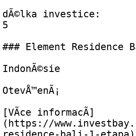
dÃ©lka investice:

5

### Element Residence B
IndonÃ©sie

OtevÅ™enÃ¡

[VÃ­ce informacÃ­]
(https://www.investbay.
residence-bali-1-etapa)
