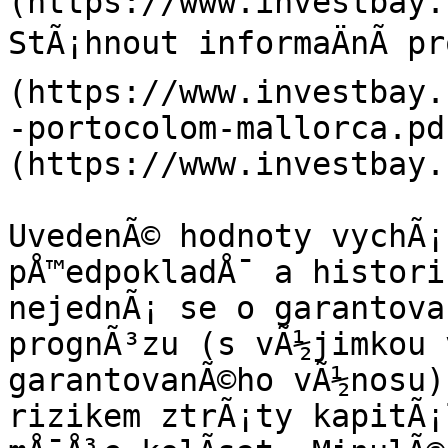
(https://www.investbay.
StÃ¡hnout informaÄnÃ­ p
(https://www.investbay.
-portocolom-mallorca.pd
(https://www.investbay.
UvedenÃ© hodnoty vychÃ¡z
pÅ™edpokladÅ¯ a histori
nejednÃ¡ se o garantova
prognÃ³zu (s vÃ½jimkou 
garantovanÃ©ho vÃ½nosu).
rizikem ztrÃ¡ty kapitÃ¡