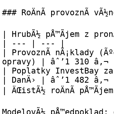
### RoÄnÃ­ provoznÃ­ vÃ½
| HrubÃ½ pÅ™Ã­jem z pron
| --- | --- |

| ProvoznÃ­ nÃ¡klady (Ãº
opravy) | âˆ’1 310 â‚¬ |
| Poplatky InvestBay za
| DanÄ› | âˆ’1 482 â‚¬ |
| ÄŒistÃ½ roÄnÃ­ pÅ™Ã­je
ModelovÃ½ pÅ™edpoklad: 