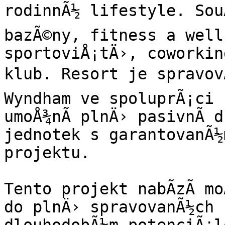
rodinnÃ½ lifestyle. SouÄ
bazÃ©ny, fitness a well
sportoviÅ¡tÄ›, coworkin
klub. Resort je spravovÃ
Wyndham ve spoluprÃ¡ci 
umoÅ¾nÃ­ plnÄ› pasivnÃ­ 
jednotek s garantovanÃ½
projektu.

Tento projekt nabÃ­zÃ­ m
do plnÄ› spravovanÃ½ch r