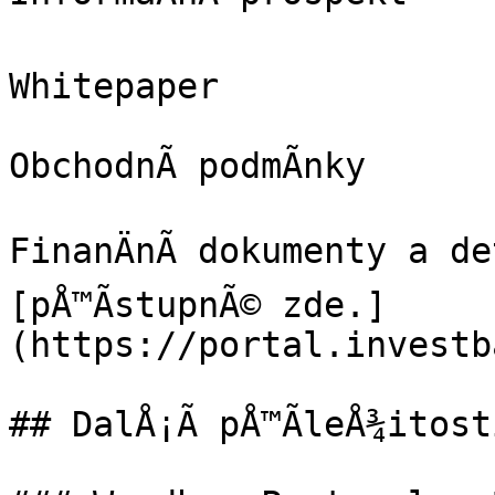
Whitepaper

ObchodnÃ­ podmÃ­nky

FinanÄnÃ­ dokumenty a de
[pÅ™Ã­stupnÃ© zde.]
(https://portal.investb
## DalÅ¡Ã­ pÅ™Ã­leÅ¾itosti