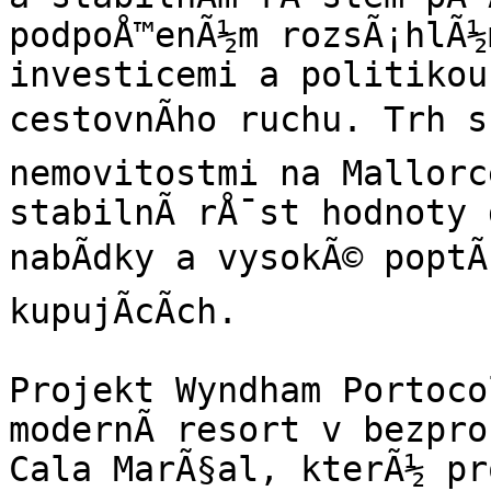
podpoÅ™enÃ½m rozsÃ¡hlÃ½m
investicemi a politikou 
cestovnÃ­ho ruchu. Trh s 
nemovitostmi na Mallorc
stabilnÃ­ rÅ¯st hodnoty 
nabÃ­dky a vysokÃ© poptÃ¡
kupujÃ­cÃ­ch.

Projekt Wyndham Portoco
modernÃ­ resort v bezpros
Cala MarÃ§al, kterÃ½ pr