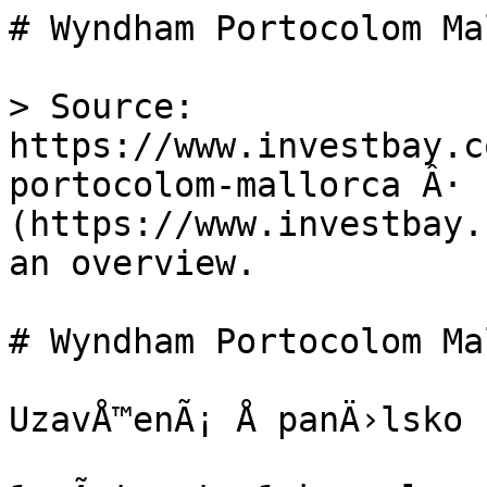
# Wyndham Portocolom Ma
> Source: 
https://www.investbay.c
portocolom-mallorca Â· 
(https://www.investbay.
an overview.

# Wyndham Portocolom Ma
UzavÅ™enÃ¡ Å panÄ›lsko
