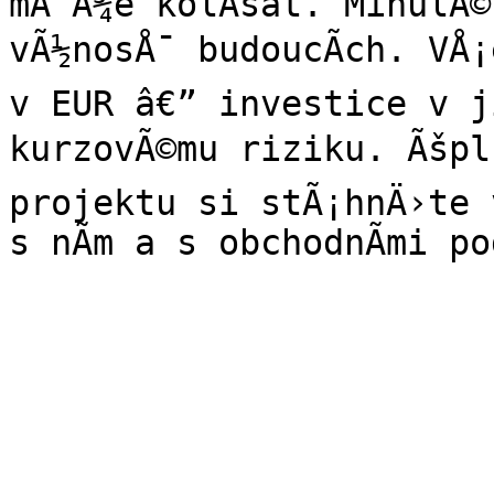
mÅ¯Å¾e kolÃ­sat. MinulÃ©
vÃ½nosÅ¯ budoucÃ­ch. VÅ¡
v EUR â€” investice v j
kurzovÃ©mu riziku. Ãšpln
projektu si stÃ¡hnÄ›te v