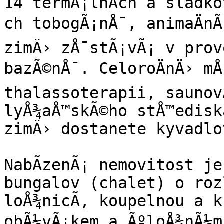
14 termÃ¡lnÃ­ch a sladko
ch tobogÃ¡nÅ¯, animaÄnÃ­
zimÄ› zÅ¯stÃ¡vÃ¡ v prov
bazÃ©nÅ¯. CeloroÄnÄ› mÅ¯
thalassoterapii, saunov
lyÅ¾aÅ™skÃ©ho stÅ™ediska
zimÄ› dostanete kyvadlo
NabÃ­zenÃ¡ nemovitost je
bungalov (chalet) o roz
loÅ¾nicÃ­, koupelnou a k
obÃ½vÃ¡kem a ÃºloÅ¾nÃ½mi