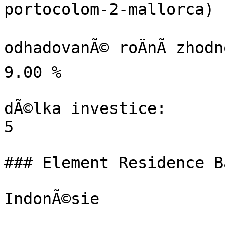
portocolom-2-mallorca)

odhadovanÃ© roÄnÃ­ zhodno
9.00 %

dÃ©lka investice:

5

### Element Residence B
IndonÃ©sie
