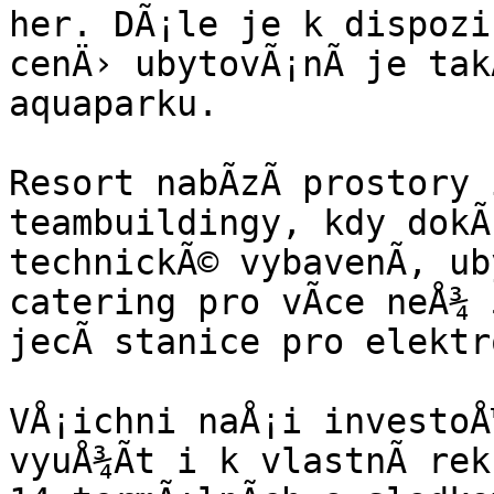
her. DÃ¡le je k dispozi
cenÄ› ubytovÃ¡nÃ­ je tak
aquaparku.

Resort nabÃ­zÃ­ prostory 
teambuildingy, kdy dokÃ
technickÃ© vybavenÃ­, ub
catering pro vÃ­ce neÅ¾ 
jecÃ­ stanice pro elektr
VÅ¡ichni naÅ¡i investoÅ
vyuÅ¾Ã­t i k vlastnÃ­ rek