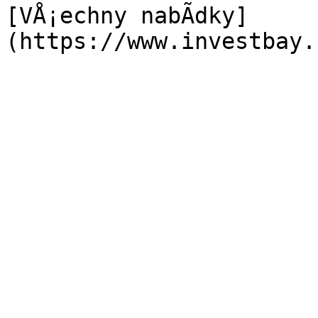
[VÅ¡echny nabÃ­dky]