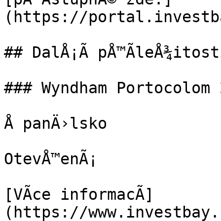
(https://portal.investb
## DalÅ¡Ã­ pÅ™Ã­leÅ¾itosti
### Wyndham Portocolom 
Å panÄ›lsko

OtevÅ™enÃ¡

[VÃ­ce informacÃ­]
(https://www.investbay.