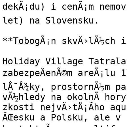
dekÃ¡du) i cenÃ¡m nemovi
let) na Slovensku.

**TobogÃ¡n skvÄ›lÃ½ch i
Holiday Village Tatraland
zabezpeÄenÃ©m areÃ¡lu 1
lÅ¯Å¾ky, prostornÃ½m pa
vÃ½hledy na okolnÃ­ hory
zkosti nejvÄ›tÅ¡Ã­ho aqu
ÄŒesku a Polsku, ale v b