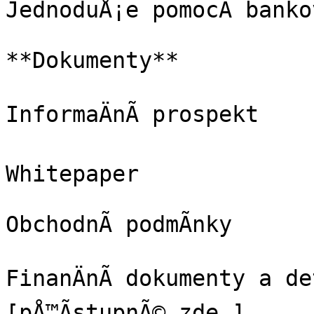
JednoduÅ¡e pomocÃ­ bankov
**Dokumenty**

InformaÄnÃ­ prospekt

Whitepaper

ObchodnÃ­ podmÃ­nky

FinanÄnÃ­ dokumenty a de
[pÅ™Ã­stupnÃ© zde.]