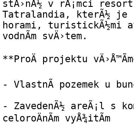
stÄ›nÃ½ v rÃ¡mci resort
Tatralandia, kterÃ½ je s
horami, turistickÃ½mi at
vodnÃ­m svÄ›tem.

**ProÄ projektu vÄ›Å™Ã­m
- VlastnÃ­ pozemek u bun
- ZavedenÃ½ areÃ¡l s kom
celoroÄnÃ­m vyÅ¾itÃ­m
