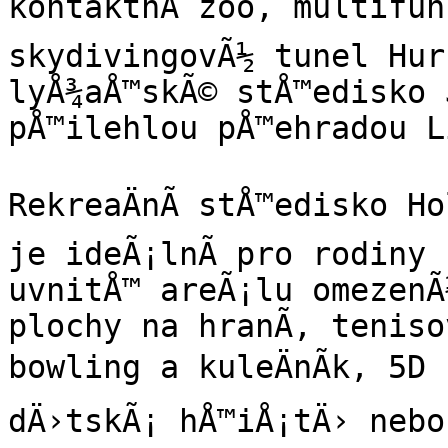
kontaktnÃ­ zoo, multifunk
skydivingovÃ½ tunel Hur
lyÅ¾aÅ™skÃ© stÅ™edisko J
pÅ™ilehlou pÅ™ehradou L
RekreaÄnÃ­ stÅ™edisko H
je ideÃ¡lnÃ­ pro rodiny 
uvnitÅ™ areÃ¡lu omezenÃ½
plochy na hranÃ­, teniso
bowling a kuleÄnÃ­k, 5D 
dÄ›tskÃ¡ hÅ™iÅ¡tÄ› nebo 