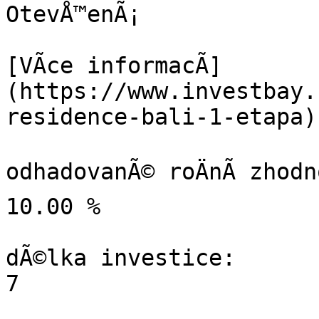
OtevÅ™enÃ¡

[VÃ­ce informacÃ­]
(https://www.investbay.
residence-bali-1-etapa)

odhadovanÃ© roÄnÃ­ zhodno
10.00 %

dÃ©lka investice:

7
