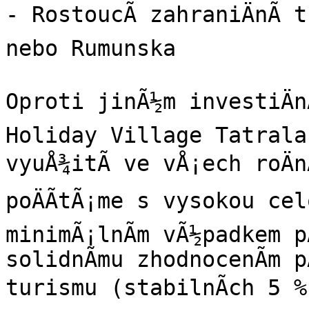
- RostoucÃ­ zahraniÄnÃ­ 
nebo Rumunska

Oproti jinÃ½m investiÄnÃ
Holiday Village Tatrala
vyuÅ¾itÃ­ ve vÅ¡ech roÄnÃ
poÄÃ­tÃ¡me s vysokou celo
minimÃ¡lnÃ­m vÃ½padkem p
solidnÃ­mu zhodnocenÃ­m p
turismu (stabilnÃ­ch 5 %