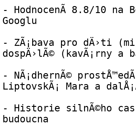
- HodnocenÃ­ 8.8/10 na B
Googlu

- ZÃ¡bava pro dÄ›ti (mi
dospÄ›lÃ© (kavÃ¡rny a b
- NÃ¡dhernÃ© prostÅ™edÃ­
LiptovskÃ¡ Mara a dalÅ¡Ã­
- Historie silnÃ©ho cas
budoucna
