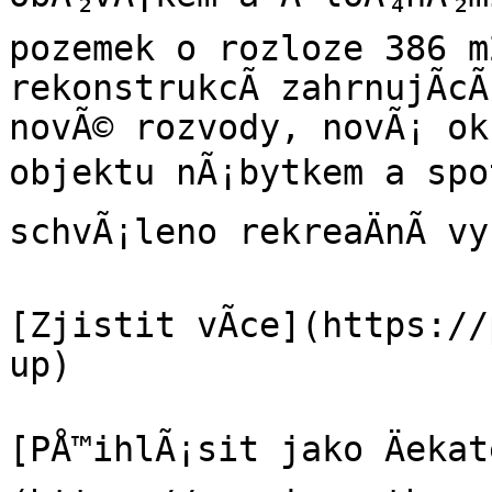
pozemek o rozloze 386 m
rekonstrukcÃ­ zahrnujÃ­cÃ­
novÃ© rozvody, novÃ¡ okn
objektu nÃ¡bytkem a spot
schvÃ¡leno rekreaÄnÃ­ vyu
[Zjistit vÃ­ce](https:/
up)

[PÅ™ihlÃ¡sit jako Äekat