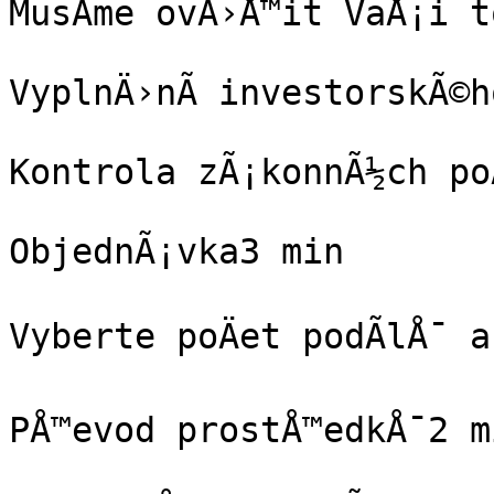
MusÃ­me ovÄ›Å™it VaÅ¡i t
VyplnÄ›nÃ­ investorskÃ©h
Kontrola zÃ¡konnÃ½ch po
ObjednÃ¡vka3 min

Vyberte poÄet podÃ­lÅ¯ a
PÅ™evod prostÅ™edkÅ¯2 mi