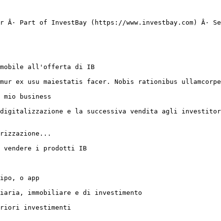
r Â· Part of InvestBay (https://www.investbay.com) Â· Se
mobile all'offerta di IB

mur ex usu maiestatis facer. Nobis rationibus ullamcorpe
 mio business

digitalizzazione e la successiva vendita agli investitor
rizzazione...

 vendere i prodotti IB

ipo, o app

iaria, immobiliare e di investimento

riori investimenti
