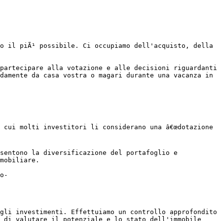
o il piÃ¹ possibile. Ci occupiamo dell'acquisto, della 
partecipare alla votazione e alle decisioni riguardanti 
damente da casa vostra o magari durante una vacanza in 
 cui molti investitori li considerano una â€œdotazione 
sentono la diversificazione del portafoglio e 
mobiliare.

o-
gli investimenti. Effettuiamo un controllo approfondito 
 di valutare il potenziale e lo stato dell'immobile 