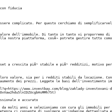
con fiducia

ssere complicato. Per questo cerchiamo di semplificarvel
alore dell'immobile. Di tanto in tanto vi proporremo di 
lla nostra piattaforma, cosÃ¬ potrete gestire tutto como
set a crescita piÃ¹ stabile e piÃ¹ redditizi, motivo per
loro valore, sia per i redditi stabili da locazione. Con
aumento dei prezzi. Leggete le basi dell'investimento im
l?q=https://www.investbay.com/blog/zaklady-investovani-d
OvVaw2hdu5lnIDZUcgbHsMMh75t)

ssionale e accurato

 da molti anni e selezioniamo con cura gli immobili per 
etenza ci consente di svolgere un'indagine dettagliata e