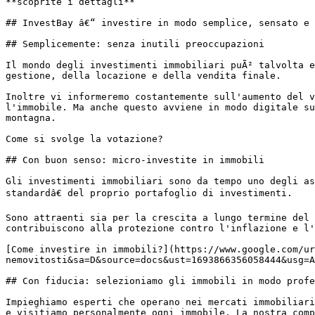
**scoprite i dettagli**

## InvestBay â€“ investire in modo semplice, sensato e 
## Semplicemente: senza inutili preoccupazioni

Il mondo degli investimenti immobiliari puÃ² talvolta e
gestione, della locazione e della vendita finale.

Inoltre vi informeremo costantemente sull'aumento del v
l'immobile. Ma anche questo avviene in modo digitale su
montagna.

Come si svolge la votazione?

## Con buon senso: micro-investite in immobili

Gli investimenti immobiliari sono da tempo uno degli as
standardâ€ del proprio portafoglio di investimenti.

Sono attraenti sia per la crescita a lungo termine del 
contribuiscono alla protezione contro l'inflazione e l'
[Come investire in immobili?](https://www.google.com/ur
nemovitosti&sa=D&source=docs&ust=1693866356058444&usg=A
## Con fiducia: selezioniamo gli immobili in modo profe
Impieghiamo esperti che operano nei mercati immobiliari
e visitiamo personalmente ogni immobile. La nostra comp