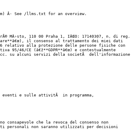
m) Â· See /llms.txt for an overview.

rÃ© MÄ›sto, 110 00 Praha 1, IÄŒO: 17140307, n. di reg. 
are**â€œ), il consenso al trattamento dei miei dati 
6 relativo alla protezione delle persone fisiche con 
tiva 95/46/CE (â€ž**GDPR**â€œ) e contestualmente 
cc. su alcuni servizi della societÃ  dell'informazione 
 eventi e sulle attivitÃ  in programma,

no consapevole che la revoca del consenso non 
ti personali non saranno utilizzati per decisioni 