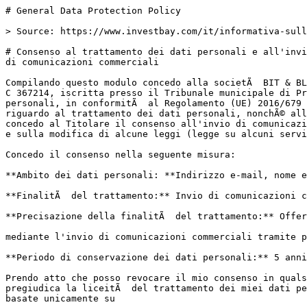
# General Data Protection Policy

> Source: https://www.investbay.com/it/informativa-sull
# Consenso al trattamento dei dati personali e all'invi
di comunicazioni commerciali

Compilando questo modulo concedo alla societÃ  BIT & BL
C 367214, iscritta presso il Tribunale municipale di Pr
personali, in conformitÃ  al Regolamento (UE) 2016/679 
riguardo al trattamento dei dati personali, nonchÃ© all
concedo al Titolare il consenso all'invio di comunicazi
e sulla modifica di alcune leggi (legge su alcuni servi
Concedo il consenso nella seguente misura:

**Ambito dei dati personali: **Indirizzo e-mail, nome e
**FinalitÃ  del trattamento:** Invio di comunicazioni c
**Precisazione della finalitÃ  del trattamento:** Offer
mediante l'invio di comunicazioni commerciali tramite p
**Periodo di conservazione dei dati personali:** 5 anni
Prendo atto che posso revocare il mio consenso in quals
pregiudica la liceitÃ  del trattamento dei miei dati pe
basate unicamente su
