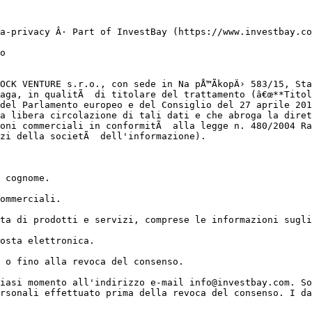
a-privacy Â· Part of InvestBay (https://www.investbay.co
o

OCK VENTURE s.r.o., con sede in Na pÅ™Ã­kopÄ› 583/15, Sta
aga, in qualitÃ  di titolare del trattamento (â€œ**Titol
del Parlamento europeo e del Consiglio del 27 aprile 201
a libera circolazione di tali dati e che abroga la diret
oni commerciali in conformitÃ  alla legge n. 480/2004 Ra
zi della societÃ  dell'informazione).

 cognome.

ommerciali.

ta di prodotti e servizi, comprese le informazioni sugli
osta elettronica.

 o fino alla revoca del consenso.

iasi momento all'indirizzo e-mail info@investbay.com. So
rsonali effettuato prima della revoca del consenso. I da