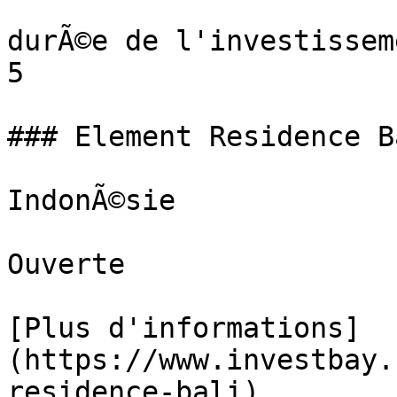
durÃ©e de l'investisseme
5

### Element Residence B
IndonÃ©sie

Ouverte

[Plus d'informations]
(https://www.investbay.
residence-bali)
