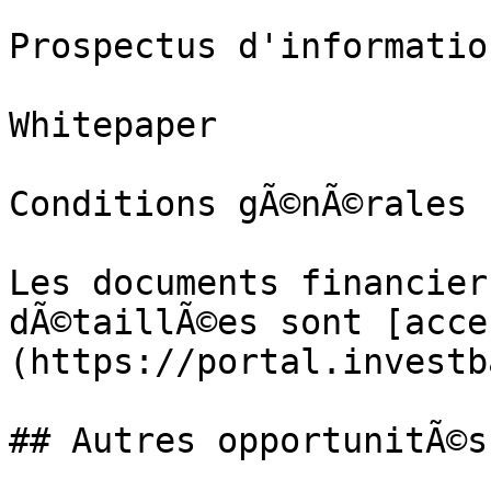
Prospectus d'information
Whitepaper

Conditions gÃ©nÃ©rales

Les documents financier
dÃ©taillÃ©es sont [acce
(https://portal.investb
## Autres opportunitÃ©s
