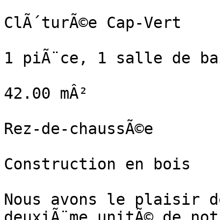
ClÃ´turÃ©e Cap-Vert

1 piÃ¨ce, 1 salle de bai
42.00 mÂ²

Rez-de-chaussÃ©e

Construction en bois

Nous avons le plaisir d
deuxiÃ¨me unitÃ© de not