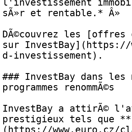
l'investissement immobi
sÃ»r et rentable.* Â»

DÃ©couvrez les [offres 
sur InvestBay](https://
d-investissement).

### InvestBay dans les 
programmes renommÃ©s

InvestBay a attirÃ© l'a
prestigieux tels que **
(https://www.euro.cz/cl