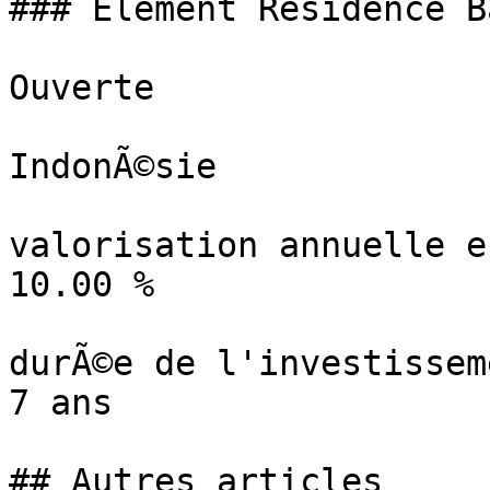
### Element Residence B
Ouverte

IndonÃ©sie

valorisation annuelle e
10.00 %

durÃ©e de l'investisseme
7 ans

## Autres articles
