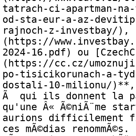
tatrach-ci-apartman-na-
od-sta-eur-a-az-devitip
rajnoch-z-investbay/), 
(https://www.investbay.
2024-16.pdf) ou [CzechC
(https://cc.cz/umoznuji
po-tisicikorunach-a-tyd
dostali-10-milionu/)**,
Ã  qui ils donnent la p
qu'une Â« Ã©niÃ¨me star
aurions difficilement f
ces mÃ©dias renommÃ©s. 