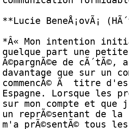
communication formidabl
**Lucie BeneÅ¡ovÃ¡ (HÃ´
*Â« Mon intention initi
quelque part une petite
Ã©pargnÃ©e de cÃ´tÃ©, a
davantage que sur un co
commencÃ© Ã  titre d'es
Espagne. Lorsque les pr
sur mon compte et que j
un reprÃ©sentant de la 
m'a prÃ©sentÃ© tous les