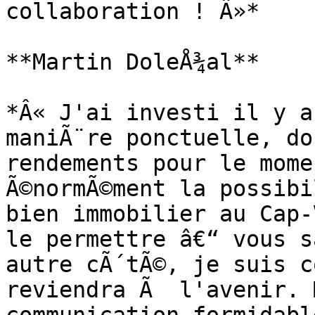
collaboration ! Â»*

**Martin DoleÅ¾al**

*Â« J'ai investi il y a
maniÃ¨re ponctuelle, do
rendements pour le mome
Ã©normÃ©ment la possibi
bien immobilier au Cap-
le permettre â€“ vous s
autre cÃ´tÃ©, je suis c
reviendra Ã  l'avenir. 