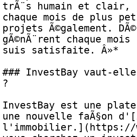
trÃ¨s humain et clair, 
chaque mois de plus pet
projets Ã©galement. DÃ©
gÃ©nÃ¨rent chaque mois 
suis satisfaite. Â»*

### InvestBay vaut-elle
?

InvestBay est une plate
une nouvelle faÃ§on d'[
l'immobilier.](https://