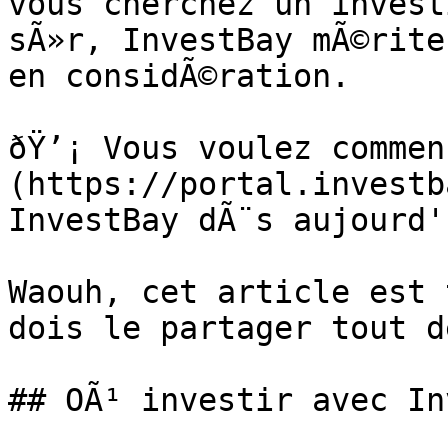
vous cherchez un invest
sÃ»r, InvestBay mÃ©rite
en considÃ©ration.

ðŸ’¡ Vous voulez commen
(https://portal.investb
InvestBay dÃ¨s aujourd'
Waouh, cet article est 
dois le partager tout d
## OÃ¹ investir avec In