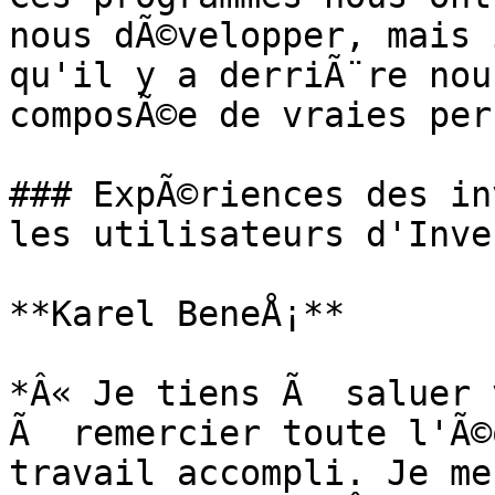
nous dÃ©velopper, mais 
qu'il y a derriÃ¨re nou
composÃ©e de vraies per
### ExpÃ©riences des in
les utilisateurs d'Inve
**Karel BeneÅ¡**

*Â« Je tiens Ã  saluer 
Ã  remercier toute l'Ã©
travail accompli. Je me