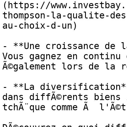
(https://www.investbay.
thompson-la-qualite-des
au-choix-d-un)

- **Une croissance de l
Vous gagnez en continu 
Ã©galement lors de la r
- **La diversification*
dans diffÃ©rents biens 
tchÃ¨que comme Ã  l'Ã©t