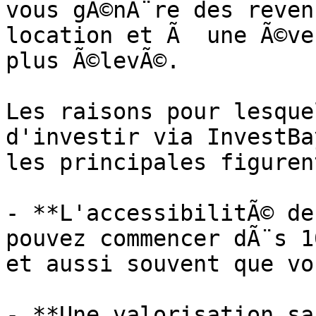
vous gÃ©nÃ¨re des reven
location et Ã  une Ã©ve
plus Ã©levÃ©.

Les raisons pour lesque
d'investir via InvestBa
les principales figurent
- **L'accessibilitÃ© de
pouvez commencer dÃ¨s 1
et aussi souvent que vo
- **Une valorisation sa