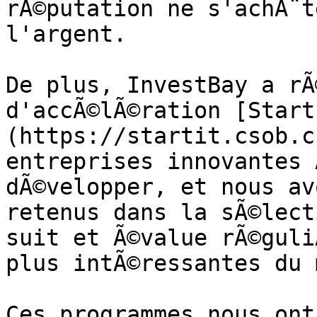
rÃ©putation ne s'achÃ¨t
l'argent.

De plus, InvestBay a rÃ
d'accÃ©lÃ©ration [Start
(https://startit.csob.c
entreprises innovantes 
dÃ©velopper, et nous av
retenus dans la sÃ©lect
suit et Ã©value rÃ©guli
plus intÃ©ressantes du 
Ces programmes nous ont