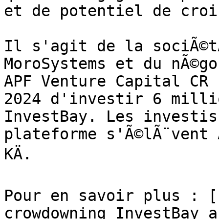
et de potentiel de croi
Il s'agit de la sociÃ©t
MoroSystems et du nÃ©go
APF Venture Capital CR 
2024 d'investir 6 milli
InvestBay. Les investis
plateforme s'Ã©lÃ¨vent 
KÄ.

Pour en savoir plus : [
crowdowning InvestBay a