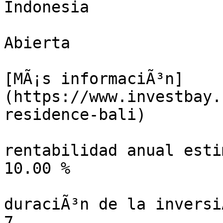
Indonesia

Abierta

[MÃ¡s informaciÃ³n]
(https://www.investbay.
residence-bali)

rentabilidad anual esti
10.00 %

duraciÃ³n de la inversiÃ
7
