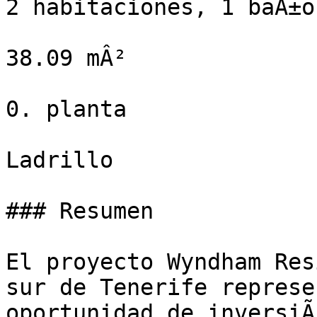
2 habitaciones, 1 baÃ±o

38.09 mÂ²

0. planta

Ladrillo

### Resumen

El proyecto Wyndham Res
sur de Tenerife represe
oportunidad de inversiÃ