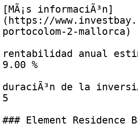
[MÃ¡s informaciÃ³n]
(https://www.investbay.
portocolom-2-mallorca)

rentabilidad anual esti
9.00 %

duraciÃ³n de la inversiÃ
5

### Element Residence B