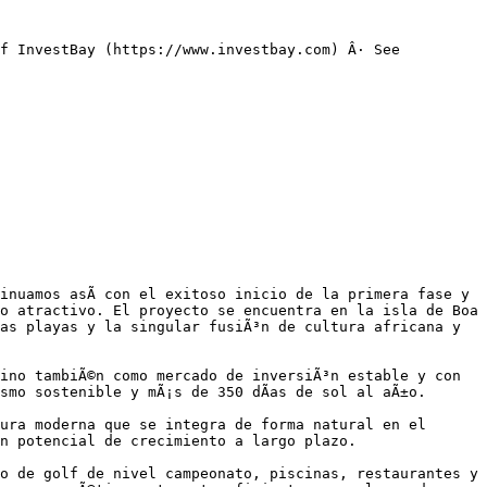
f InvestBay (https://www.investbay.com) Â· See 
nuamos asÃ­ con el exitoso inicio de la primera fase y 
o atractivo. El proyecto se encuentra en la isla de Boa 
as playas y la singular fusiÃ³n de cultura africana y 
ino tambiÃ©n como mercado de inversiÃ³n estable y con 
smo sostenible y mÃ¡s de 350 dÃ­as de sol al aÃ±o.

ura moderna que se integra de forma natural en el 
n potencial de crecimiento a largo plazo.

o de golf de nivel campeonato, piscinas, restaurantes y 