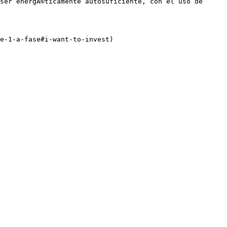
ser energÃ©ticamente autosuficiente, con el uso de 
e-1-a-fase#i-want-to-invest)
