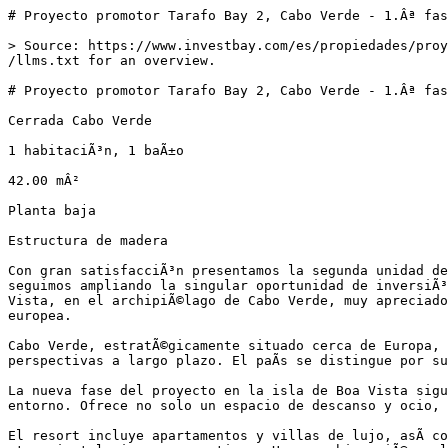
# Proyecto promotor Tarafo Bay 2, Cabo Verde - 1.Âª fas
> Source: https://www.investbay.com/es/propiedades/proy
/llms.txt for an overview.

# Proyecto promotor Tarafo Bay 2, Cabo Verde - 1.Âª fas
Cerrada Cabo Verde

1 habitaciÃ³n, 1 baÃ±o

42.00 mÂ²

Planta baja

Estructura de madera

Con gran satisfacciÃ³n presentamos la segunda unidad de
seguimos ampliando la singular oportunidad de inversiÃ³
Vista, en el archipiÃ©lago de Cabo Verde, muy apreciado
europea.

Cabo Verde, estratÃ©gicamente situado cerca de Europa, 
perspectivas a largo plazo. El paÃ­s se distingue por su
La nueva fase del proyecto en la isla de Boa Vista sigu
entorno. Ofrece no solo un espacio de descanso y ocio, 
El resort incluye apartamentos y villas de lujo, asÃ­ c