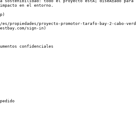
a sostenibilidad: todo el proyecto estÃ¡ diseÃ±ado para 
impacto en el entorno.

p)

/es/propiedades/proyecto-promotor-tarafo-bay-2-cabo-verd
estbay.com/sign-in)

umentos confidenciales

pedido
