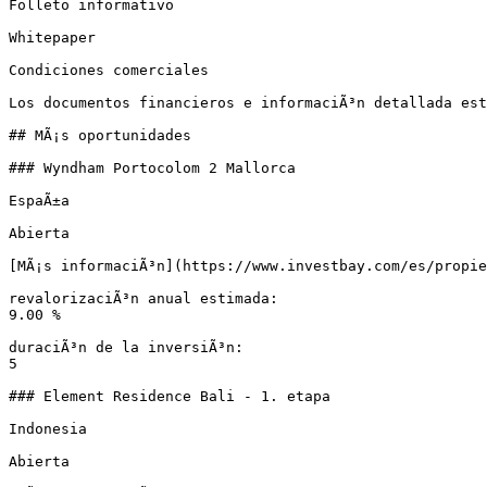
Folleto informativo

Whitepaper

Condiciones comerciales

Los documentos financieros e informaciÃ³n detallada est
## MÃ¡s oportunidades

### Wyndham Portocolom 2 Mallorca

EspaÃ±a

Abierta

[MÃ¡s informaciÃ³n](https://www.investbay.com/es/propie
revalorizaciÃ³n anual estimada:

9.00 %

duraciÃ³n de la inversiÃ³n:

5

### Element Residence Bali - 1. etapa

Indonesia

Abierta
