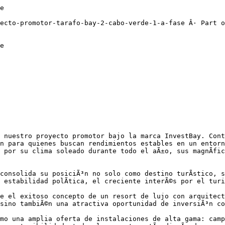
e

ecto-promotor-tarafo-bay-2-cabo-verde-1-a-fase Â· Part o
e

 nuestro proyecto promotor bajo la marca InvestBay. Conti
n para quienes buscan rendimientos estables en un entorn
 por su clima soleado durante todo el aÃ±o, sus magnÃ­fic
consolida su posiciÃ³n no solo como destino turÃ­stico, s
 estabilidad polÃ­tica, el creciente interÃ©s por el turi
e el exitoso concepto de un resort de lujo con arquitect
sino tambiÃ©n una atractiva oportunidad de inversiÃ³n co
omo una amplia oferta de instalaciones de alta gama: camp