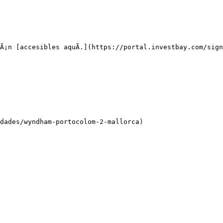
Ã¡n [accesibles aquÃ­.](https://portal.investbay.com/sign
dades/wyndham-portocolom-2-mallorca)
