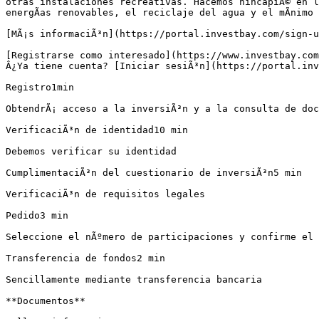
otras instalaciones recreativas. Hacemos hincapiÃ© en l
energÃ­as renovables, el reciclaje del agua y el mÃ­nimo 
[MÃ¡s informaciÃ³n](https://portal.investbay.com/sign-u
[Registrarse como interesado](https://www.investbay.com
Â¿Ya tiene cuenta? [Iniciar sesiÃ³n](https://portal.inv
Registro1min

ObtendrÃ¡ acceso a la inversiÃ³n y a la consulta de doc
VerificaciÃ³n de identidad10 min

Debemos verificar su identidad

CumplimentaciÃ³n del cuestionario de inversiÃ³n5 min

VerificaciÃ³n de requisitos legales

Pedido3 min

Seleccione el nÃºmero de participaciones y confirme el 
Transferencia de fondos2 min

Sencillamente mediante transferencia bancaria

**Documentos**
