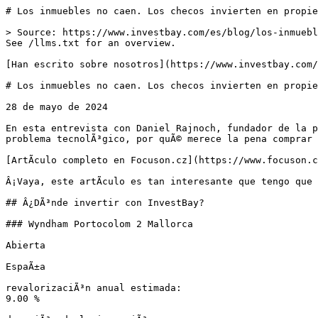
# Los inmuebles no caen. Los checos invierten en propie
> Source: https://www.investbay.com/es/blog/los-inmuebl
See /llms.txt for an overview.

[Han escrito sobre nosotros](https://www.investbay.com/
# Los inmuebles no caen. Los checos invierten en propie
28 de mayo de 2024

En esta entrevista con Daniel Rajnoch, fundador de la p
problema tecnolÃ³gico, por quÃ© merece la pena comprar 
[ArtÃ­culo completo en Focuson.cz](https://www.focuson.
Â¡Vaya, este artÃ­culo es tan interesante que tengo que 
## Â¿DÃ³nde invertir con InvestBay?

### Wyndham Portocolom 2 Mallorca

Abierta

EspaÃ±a

revalorizaciÃ³n anual estimada:

9.00 %
