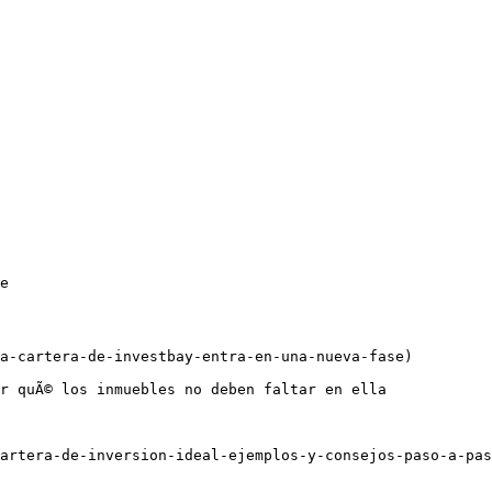
e

a-cartera-de-investbay-entra-en-una-nueva-fase)

r quÃ© los inmuebles no deben faltar en ella

cartera-de-inversion-ideal-ejemplos-y-consejos-paso-a-pas