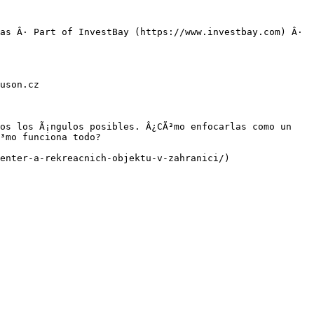
as Â· Part of InvestBay (https://www.investbay.com) Â· 
uson.cz

os los Ã¡ngulos posibles. Â¿CÃ³mo enfocarlas como un 
³mo funciona todo?

enter-a-rekreacnich-objektu-v-zahranici/)
