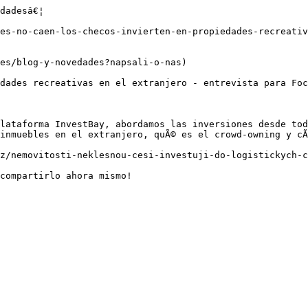
dadesâ€¦

es-no-caen-los-checos-invierten-en-propiedades-recreativ
es/blog-y-novedades?napsali-o-nas)

dades recreativas en el extranjero - entrevista para Foc
lataforma InvestBay, abordamos las inversiones desde tod
inmuebles en el extranjero, quÃ© es el crowd-owning y cÃ
cz/nemovitosti-neklesnou-cesi-investuji-do-logistickych-c
compartirlo ahora mismo!
