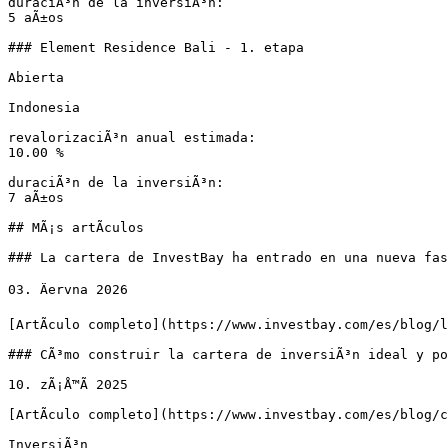
duraciÃ³n de la inversiÃ³n:

5 aÃ±os

### Element Residence Bali - 1. etapa

Abierta

Indonesia

revalorizaciÃ³n anual estimada:

10.00 %

duraciÃ³n de la inversiÃ³n:

7 aÃ±os

## MÃ¡s artÃ­culos

### La cartera de InvestBay ha entrado en una nueva fas
03. Äervna 2026

[ArtÃ­culo completo](https://www.investbay.com/es/blog/l
### CÃ³mo construir la cartera de inversiÃ³n ideal y po
10. zÃ¡Å™Ã­ 2025

[ArtÃ­culo completo](https://www.investbay.com/es/blog/
InversiÃ³n
