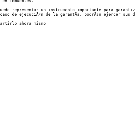
 en inmuebles.

uede representar un instrumento importante para garantiz
caso de ejecuciÃ³n de la garantÃ­a, podrÃ¡n ejercer sus d
artirlo ahora mismo.
