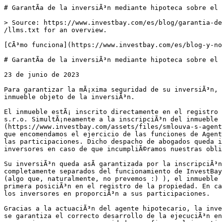
# GarantÃ­a de la inversiÃ³n mediante hipoteca sobre el 
> Source: https://www.investbay.com/es/blog/garantia-de
/llms.txt for an overview.

[CÃ³mo funciona](https://www.investbay.com/es/blog-y-no
# GarantÃ­a de la inversiÃ³n mediante hipoteca sobre el 
23 de junio de 2023

Para garantizar la mÃ¡xima seguridad de su inversiÃ³n, 
inmueble objeto de la inversiÃ³n.

El inmueble estÃ¡ inscrito directamente en el registro 
s.r.o. SimultÃ¡neamente a la inscripciÃ³n del inmueble 
(https://www.investbay.com/assets/files/smlouva-s-agent
que encomendamos el ejercicio de las funciones de Agente
las participaciones. Dicho despacho de abogados queda i
inversores en caso de que incumpliÃ©ramos nuestras oblig
Su inversiÃ³n queda asÃ­ garantizada por la inscripciÃ³
completamente separados del funcionamiento de InvestBay
(algo que, naturalmente, no prevemos :) ), el inmueble 
primera posiciÃ³n en el registro de la propiedad. En cas
los inversores en proporciÃ³n a sus participaciones.

Gracias a la actuaciÃ³n del agente hipotecario, la inve
se garantiza el correcto desarrollo de la ejecuciÃ³n en