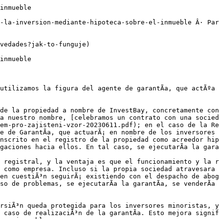
inmueble

-la-inversion-mediante-hipoteca-sobre-el-inmueble Â· Par
vedades?jak-to-funguje)

inmueble

utilizamos la figura del agente de garantÃ­a, que actÃºa 
de la propiedad a nombre de InvestBay, concretamente con 
a nuestro nombre, [celebramos un contrato con una socied
em-pro-zajisteni-vzor-20230611.pdf); en el caso de la Re
 de GarantÃ­a, que actuarÃ¡ en nombre de los inversores p
nscrito en el registro de la propiedad como acreedor hip
aciones hacia ellos. En tal caso, se ejecutarÃ­a la garan
n registral, y la ventaja es que el funcionamiento y la r
 como empresa. Incluso si la propia sociedad atravesara 
en cuestiÃ³n seguirÃ¡ existiendo con el despacho de abog
o de problemas, se ejecutarÃ­a la garantÃ­a, se venderÃ­a 
rsiÃ³n queda protegida para los inversores minoristas, y
 caso de realizaciÃ³n de la garantÃ­a. Esto mejora signif