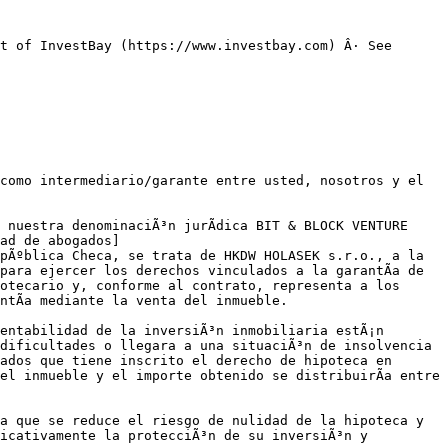
t of InvestBay (https://www.investbay.com) Â· See 
como intermediario/garante entre usted, nosotros y el 
nuestra denominaciÃ³n jurÃ­dica BIT & BLOCK VENTURE 
ad de abogados]
pÃºblica Checa, se trata de HKDW HOLASEK s.r.o., a la 
ara ejercer los derechos vinculados a la garantÃ­a de 
otecario y, conforme al contrato, representa a los 
tÃ­a mediante la venta del inmueble.

entabilidad de la inversiÃ³n inmobiliaria estÃ¡n 
dificultades o llegara a una situaciÃ³n de insolvencia 
ados que tiene inscrito el derecho de hipoteca en 
el inmueble y el importe obtenido se distribuirÃ­a entre 
a que se reduce el riesgo de nulidad de la hipoteca y 
icativamente la protecciÃ³n de su inversiÃ³n y 