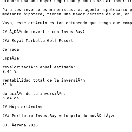
proporciona una mayor seguridad y confianza al invertir
Para los inversores minoristas, el agente hipotecario p
mediante hipoteca, tienen una mayor certeza de que, en 
Vaya, este artÃ­culo es tan estupendo que tengo que comp
## Â¿DÃ³nde invertir con InvestBay?

### Royal Marbella Golf Resort

Cerrada

EspaÃ±a

revalorizaciÃ³n anual estimada:

8.44 %

rentabilidad total de la inversiÃ³n:

51 %

duraciÃ³n de la inversiÃ³n:

5 aÃ±os

## MÃ¡s artÃ­culos

### Portfolio InvestBay vstoupilo do novÃ© fÃ¡ze

03. Äervna 2026
