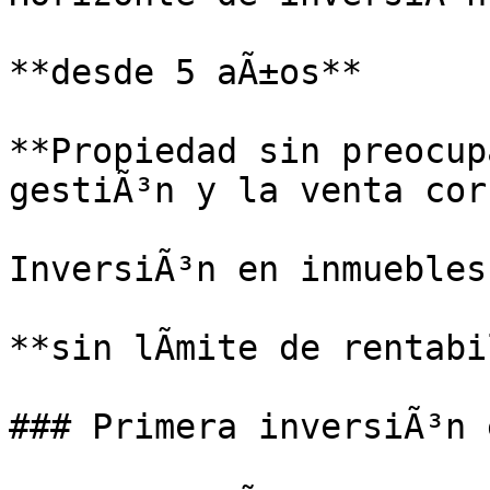
**desde 5 aÃ±os**

**Propiedad sin preocup
gestiÃ³n y la venta cor
InversiÃ³n en inmuebles

**sin lÃ­mite de rentabi
### Primera inversiÃ³n 