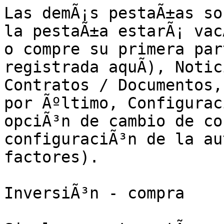
Las demÃ¡s pestaÃ±as so
la pestaÃ±a estarÃ¡ vacÃ
o compre su primera par
registrada aquÃ­), Notic
Contratos / Documentos,
por Ãºltimo, Configuraci
opciÃ³n de cambio de co
configuraciÃ³n de la au
factores).

InversiÃ³n - compra
