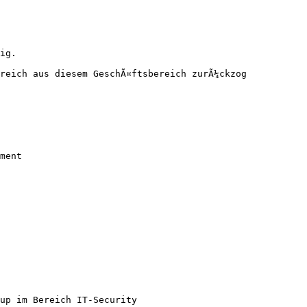
ig.

reich aus diesem GeschÃ¤ftsbereich zurÃ¼ckzog

ment

up im Bereich IT-Security
