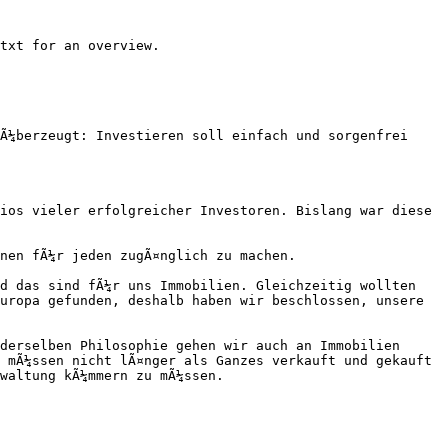
txt for an overview.

Ã¼berzeugt: Investieren soll einfach und sorgenfrei 
ios vieler erfolgreicher Investoren. Bislang war diese 
nen fÃ¼r jeden zugÃ¤nglich zu machen.

d das sind fÃ¼r uns Immobilien. Gleichzeitig wollten 
uropa gefunden, deshalb haben wir beschlossen, unsere 
derselben Philosophie gehen wir auch an Immobilien 
 mÃ¼ssen nicht lÃ¤nger als Ganzes verkauft und gekauft 
waltung kÃ¼mmern zu mÃ¼ssen.
