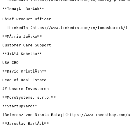
**TomÃ¡Å¡ BarÄÃ­k**

Chief Product Officer

- [LinkedIn](https://www.linkedin.com/in/tomasbarcik/)

**MÃ¡ria JaÅ¡ko**

Customer Care Support

**JiÅ™Ã­ Kobelka**

USA CEO

**David KristiÃ¡n**

Head of Real Estate

## Unsere Investoren

**MoroSystems, s.r.o.**

**StartupYard**

[Referenz von Nikola Rafaj](https://www.investbay.com/a
**Jaroslav BartÃ¡k**
