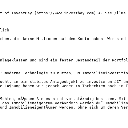
t of InvestBay (https://www.investbay.com) Â· See /llms.
lich

chen, die keine Millionen auf dem Konto haben. Wir sind 
nlageklassen und sind ein fester Bestandteil der Portfol
: moderne Technologie zu nutzen, um Immobilieninvestitio
ucht, in ein stabiles Anlageobjekt zu investieren â€“ un
e LÃ¶sung haben wir jedoch weder in Tschechien noch in E
¶chten, mÃ¼ssen Sie es nicht vollstÃ¤ndig besitzen. Mit 
 das Immobilieneigentum verÃ¤ndern werden â€“ Immobilien
und ImmobilieneigentÃ¼mer werden, ohne sich um deren Ver