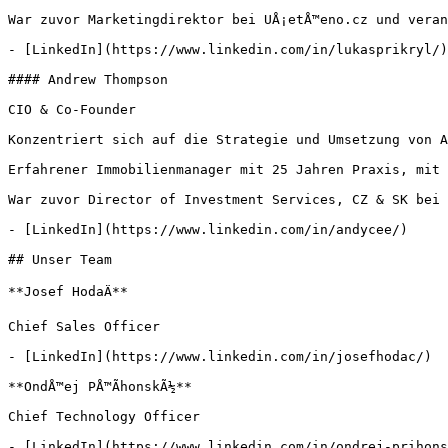
War zuvor Marketingdirektor bei UÅ¡etÅ™eno.cz und veran
- [LinkedIn](https://www.linkedin.com/in/lukasprikryl/)

#### Andrew Thompson

CIO & Co-Founder

Konzentriert sich auf die Strategie und Umsetzung von A
Erfahrener Immobilienmanager mit 25 Jahren Praxis, mit 
War zuvor Director of Investment Services, CZ & SK bei 
- [LinkedIn](https://www.linkedin.com/in/andycee/)

## Unser Team

**Josef HodaÄ**

Chief Sales Officer

- [LinkedIn](https://www.linkedin.com/in/josefhodac/)

**OndÅ™ej PÅ™Ã­honskÃ½**

Chief Technology Officer

- [LinkedIn](https://www.linkedin.com/in/ondrej-prihons