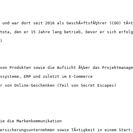
 und war dort seit 2016 als GeschÃ¤ftsfÃ¼hrer (COO) tÃ¤t
stota, den er 15 Jahre lang betrieb, bevor er sich erfolg
)

von Produkten sowie die Aufsicht Ã¼ber das Projektmanage
ssysteme, ERP und zuletzt im E-Commerce

r von Online-Geschenken (Teil von Secret Escapes)

ie die Markenkommunikation

ersicherungsunternehmen sowie TÃ¤tigkeit in einem Start-