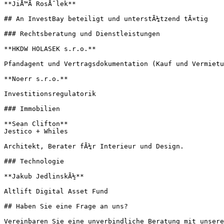
**JiÅ™Ã­ RosÅ¯lek**

## An InvestBay beteiligt und unterstÃ¼tzend tÃ¤tig

### Rechtsberatung und Dienstleistungen

**HKDW HOLASEK s.r.o.**

Pfandagent und Vertragsdokumentation (Kauf und Vermietu
**Noerr s.r.o.**

Investitionsregulatorik

### Immobilien

**Sean Clifton**

Jestico + Whiles

Architekt, Berater fÃ¼r Interieur und Design.

### Technologie

**Jakub JedlinskÃ½**

Altlift Digital Asset Fund

## Haben Sie eine Frage an uns?

Vereinbaren Sie eine unverbindliche Beratung mit unsere