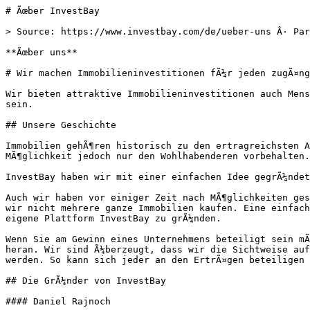
# Ãœber InvestBay

> Source: https://www.investbay.com/de/ueber-uns Â· Par
**Ãœber uns**

# Wir machen Immobilieninvestitionen fÃ¼r jeden zugÃ¤ng
Wir bieten attraktive Immobilieninvestitionen auch Mens
sein.

## Unsere Geschichte

Immobilien gehÃ¶ren historisch zu den ertragreichsten A
MÃ¶glichkeit jedoch nur den Wohlhabenderen vorbehalten.

InvestBay haben wir mit einer einfachen Idee gegrÃ¼ndet
Auch wir haben vor einiger Zeit nach MÃ¶glichkeiten ges
wir nicht mehrere ganze Immobilien kaufen. Eine einfach
eigene Plattform InvestBay zu grÃ¼nden.

Wenn Sie am Gewinn eines Unternehmens beteiligt sein mÃ
heran. Wir sind Ã¼berzeugt, dass wir die Sichtweise auf
werden. So kann sich jeder an den ErtrÃ¤gen beteiligen 
## Die GrÃ¼nder von InvestBay

#### Daniel Rajnoch
