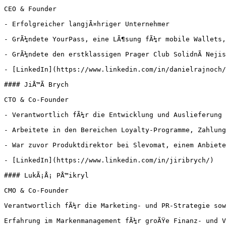
CEO & Founder

- Erfolgreicher langjÃ¤hriger Unternehmer

- GrÃ¼ndete YourPass, eine LÃ¶sung fÃ¼r mobile Wallets,
- GrÃ¼ndete den erstklassigen Prager Club SolidnÃ­ Neji
- [LinkedIn](https://www.linkedin.com/in/danielrajnoch/
#### JiÅ™Ã­ Brych

CTO & Co-Founder

- Verantwortlich fÃ¼r die Entwicklung und Auslieferung 
- Arbeitete in den Bereichen Loyalty-Programme, Zahlung
- War zuvor Produktdirektor bei Slevomat, einem Anbiete
- [LinkedIn](https://www.linkedin.com/in/jiribrych/)

#### LukÃ¡Å¡ PÅ™ikryl

CMO & Co-Founder

Verantwortlich fÃ¼r die Marketing- und PR-Strategie sow
Erfahrung im Markenmanagement fÃ¼r groÃŸe Finanz- und V