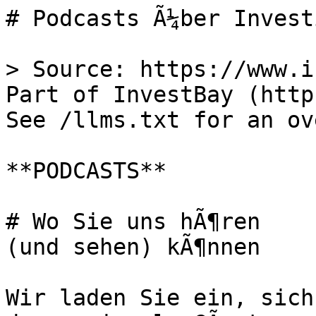
# Podcasts Ã¼ber Invest
> Source: https://www.i
Part of InvestBay (http
See /llms.txt for an ov
**PODCASTS**

# Wo Sie uns hÃ¶ren

(und sehen) kÃ¶nnen

Wir laden Sie ein, sich