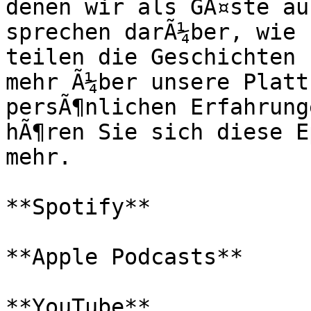
denen wir als GÃ¤ste au
sprechen darÃ¼ber, wie 
teilen die Geschichten 
mehr Ã¼ber unsere Platt
persÃ¶nlichen Erfahrung
hÃ¶ren Sie sich diese E
mehr.

**Spotify**

**Apple Podcasts**

**YouTube**
