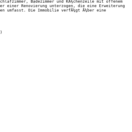
chlafzimmer, Badezimmer und KÃ¼chenzeile mit offenem 
er einer Renovierung unterzogen, die eine Erweiterung 
en umfasst. Die Immobilie verfÃ¼gt Ã¼ber eine 
)
