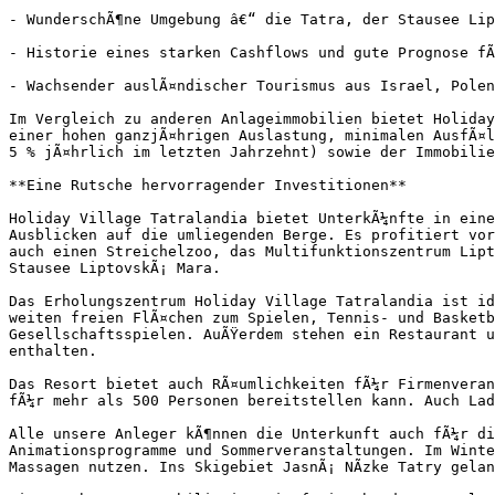
- WunderschÃ¶ne Umgebung â€“ die Tatra, der Stausee Lip
- Historie eines starken Cashflows und gute Prognose fÃ
- Wachsender auslÃ¤ndischer Tourismus aus Israel, Polen
Im Vergleich zu anderen Anlageimmobilien bietet Holiday
einer hohen ganzjÃ¤hrigen Auslastung, minimalen AusfÃ¤l
5 % jÃ¤hrlich im letzten Jahrzehnt) sowie der Immobilie
**Eine Rutsche hervorragender Investitionen**

Holiday Village Tatralandia bietet UnterkÃ¼nfte in eine
Ausblicken auf die umliegenden Berge. Es profitiert vor
auch einen Streichelzoo, das Multifunktionszentrum Lipt
Stausee LiptovskÃ¡ Mara.

Das Erholungszentrum Holiday Village Tatralandia ist id
weiten freien FlÃ¤chen zum Spielen, Tennis- und Basketb
Gesellschaftsspielen. AuÃŸerdem stehen ein Restaurant u
enthalten.

Das Resort bietet auch RÃ¤umlichkeiten fÃ¼r Firmenveran
fÃ¼r mehr als 500 Personen bereitstellen kann. Auch Lad
Alle unsere Anleger kÃ¶nnen die Unterkunft auch fÃ¼r di
Animationsprogramme und Sommerveranstaltungen. Im Winte
Massagen nutzen. Ins Skigebiet JasnÃ¡ NÃ­zke Tatry gelan