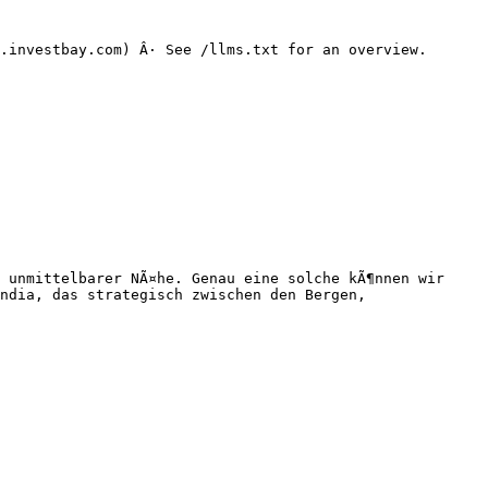
.investbay.com) Â· See /llms.txt for an overview.

 unmittelbarer NÃ¤he. Genau eine solche kÃ¶nnen wir 
ndia, das strategisch zwischen den Bergen, 