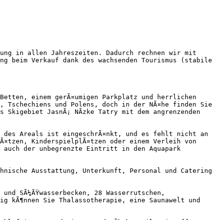
ung in allen Jahreszeiten. Dadurch rechnen wir mit 
ng beim Verkauf dank des wachsenden Tourismus (stabile 
Betten, einem gerÃ¤umigen Parkplatz und herrlichen 
, Tschechiens und Polens, doch in der NÃ¤he finden Sie 
 Skigebiet JasnÃ¡ NÃ­zke Tatry mit dem angrenzenden 
 des Areals ist eingeschrÃ¤nkt, und es fehlt nicht an 
Ã¤tzen, KinderspielplÃ¤tzen oder einem Verleih von 
 auch der unbegrenzte Eintritt in den Aquapark 
hnische Ausstattung, Unterkunft, Personal und Catering 
 und SÃ¼ÃŸwasserbecken, 28 Wasserrutschen, 
ig kÃ¶nnen Sie Thalassotherapie, eine Saunawelt und 