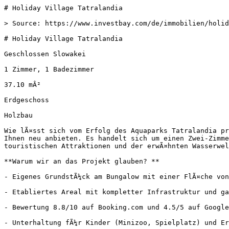
# Holiday Village Tatralandia

> Source: https://www.investbay.com/de/immobilien/holid
# Holiday Village Tatralandia

Geschlossen Slowakei

1 Zimmer, 1 Badezimmer

37.10 mÂ²

Erdgeschoss

Holzbau

Wie lÃ¤sst sich vom Erfolg des Aquaparks Tatralandia pr
Ihnen neu anbieten. Es handelt sich um einen Zwei-Zimme
touristischen Attraktionen und der erwÃ¤hnten Wasserwel
**Warum wir an das Projekt glauben? **

- Eigenes GrundstÃ¼ck am Bungalow mit einer FlÃ¤che von
- Etabliertes Areal mit kompletter Infrastruktur und ga
- Bewertung 8.8/10 auf Booking.com und 4.5/5 auf Google

- Unterhaltung fÃ¼r Kinder (Minizoo, Spielplatz) und Er