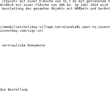
 (Chalet) mit einer FlÃ¤che von 31,7 m2 mit getrenntem S
dstÃ¼ck mit einer FlÃ¤che von 386 m2. Im Jahr 2024 wird 
 Ausstattung des gesamten Objekts mit MÃ¶beln und GerÃ¤t
/immobilien/holiday-village-tatralandia#i-want-to-invest
investbay.com/sign-in)

 vertrauliche Dokumente

die Bestellung
