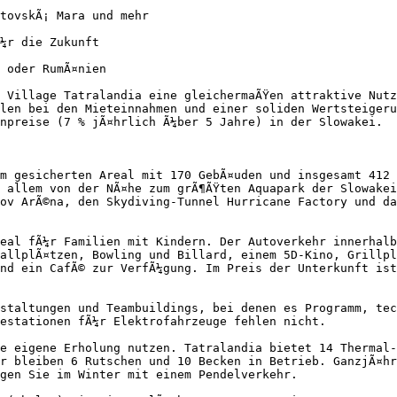
tovskÃ¡ Mara und mehr

¼r die Zukunft

 oder RumÃ¤nien

 Village Tatralandia eine gleichermaÃŸen attraktive Nutz
len bei den Mieteinnahmen und einer soliden Wertsteigeru
npreise (7 % jÃ¤hrlich Ã¼ber 5 Jahre) in der Slowakei.

m gesicherten Areal mit 170 GebÃ¤uden und insgesamt 412 
 allem von der NÃ¤he zum grÃ¶ÃŸten Aquapark der Slowakei
ov ArÃ©na, den Skydiving-Tunnel Hurricane Factory und das
eal fÃ¼r Familien mit Kindern. Der Autoverkehr innerhalb
allplÃ¤tzen, Bowling und Billard, einem 5D-Kino, Grillpl
nd ein CafÃ© zur VerfÃ¼gung. Im Preis der Unterkunft ist
staltungen und Teambuildings, bei denen es Programm, tec
estationen fÃ¼r Elektrofahrzeuge fehlen nicht.

e eigene Erholung nutzen. Tatralandia bietet 14 Thermal-
r bleiben 6 Rutschen und 10 Becken in Betrieb. GanzjÃ¤hr
gen Sie im Winter mit einem Pendelverkehr.
