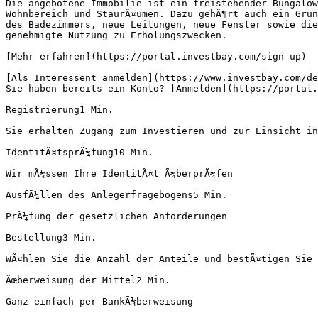
Die angebotene Immobilie ist ein freistehender Bungalow
Wohnbereich und StaurÃ¤umen. Dazu gehÃ¶rt auch ein Grun
des Badezimmers, neue Leitungen, neue Fenster sowie die
genehmigte Nutzung zu Erholungszwecken.

[Mehr erfahren](https://portal.investbay.com/sign-up)

[Als Interessent anmelden](https://www.investbay.com/de
Sie haben bereits ein Konto? [Anmelden](https://portal.
Registrierung1 Min.

Sie erhalten Zugang zum Investieren und zur Einsicht in
IdentitÃ¤tsprÃ¼fung10 Min.

Wir mÃ¼ssen Ihre IdentitÃ¤t Ã¼berprÃ¼fen

AusfÃ¼llen des Anlegerfragebogens5 Min.

PrÃ¼fung der gesetzlichen Anforderungen

Bestellung3 Min.

WÃ¤hlen Sie die Anzahl der Anteile und bestÃ¤tigen Sie 
Ãœberweisung der Mittel2 Min.

Ganz einfach per BankÃ¼berweisung
