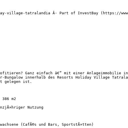
ay-village-tatralandia Â· Part of InvestBay (https://www
ofitieren? Ganz einfach â€“ mit einer Anlageimmobilie in
r-Bungalow innerhalb des Resorts Holiday Village Tatrala
t gelegen ist.

 386 m2

nzjÃ¤hriger Nutzung

wachsene (CafÃ©s und Bars, SportstÃ¤tten)
