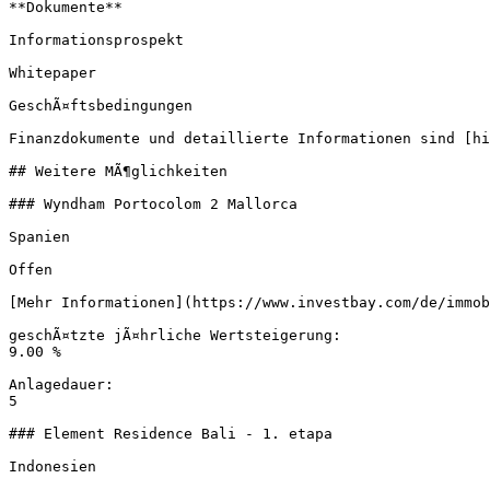
**Dokumente**

Informationsprospekt

Whitepaper

GeschÃ¤ftsbedingungen

Finanzdokumente und detaillierte Informationen sind [hi
## Weitere MÃ¶glichkeiten

### Wyndham Portocolom 2 Mallorca

Spanien

Offen

[Mehr Informationen](https://www.investbay.com/de/immob
geschÃ¤tzte jÃ¤hrliche Wertsteigerung:

9.00 %

Anlagedauer:

5

### Element Residence Bali - 1. etapa

Indonesien
