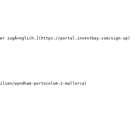
er zugÃ¤nglich.](https://portal.investbay.com/sign-up)

ilien/wyndham-portocolom-2-mallorca)
