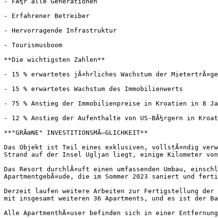
- FÃ¼r alle Generationen

- Erfahrener Betreiber

- Hervorragende Infrastruktur

- Tourismusboom

**Die wichtigsten Zahlen**

- 15 % erwartetes jÃ¤hrliches Wachstum der MietertrÃ¤ge

- 15 % erwartetes Wachstum des Immobilienwerts

- 75 % Anstieg der Immobilienpreise in Kroatien in 8 Ja
- 12 % Anstieg der Aufenthalte von US-BÃ¼rgern in Kroat
**"GRÃœNE" INVESTITIONSMÃ–GLICHKEIT**

Das Objekt ist Teil eines exklusiven, vollstÃ¤ndig verw
Strand auf der Insel Ugljan liegt, einige Kilometer von
Das Resort durchlÃ¤uft einen umfassenden Umbau, einschl
ApartmentgebÃ¤ude, die im Sommer 2023 saniert und ferti
Derzeit laufen weitere Arbeiten zur Fertigstellung der 
mit insgesamt weiteren 36 Apartments, und es ist der Ba
Alle ApartmenthÃ¤user befinden sich in einer Entfernung