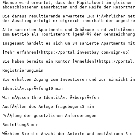
Ebenso wird erwartet, dass der Kapitalwert im gleichen 
abgeschlossenen Bauarbeiten und der Reife der Resortmar
Die daraus resultierende erwartete IRR (jÃ¤hrlicher Net
der Ausstieg erfolgt erfolgreich innerhalb der angestre
Alle sanierten Apartments und GebÃ¤ude sind vollstÃ¤ndi
zum Betrieb als Touristenort (gemÃ¤ÃŸ der Kennzeichnung
Insgesamt handelt es sich um 34 sanierte Apartments mit
[Mehr erfahren](https://portal.investbay.com/sign-up)

Sie haben bereits ein Konto? [Anmelden](https://portal.
Registrierung1min

Sie erhalten Zugang zum Investieren und zur Einsicht in
IdentitÃ¤tsprÃ¼fung10 min

Wir mÃ¼ssen Ihre IdentitÃ¤t Ã¼berprÃ¼fen

AusfÃ¼llen des Anlegerfragebogens5 min

PrÃ¼fung der gesetzlichen Anforderungen

Bestellung3 min

WÃ¤hlen Sie die Anzahl der Anteile und bestÃ¤tigen Sie 