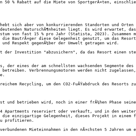
n 50 % Rabatt auf die Miete von SportgerÃ¤ten, einschlie
hebt sich aber von konkurrierenden Standorten und Orten 
deutenden NaturschÃ¶nheiten liegt. Es wird erwartet, das
stum von fast 15 % pro Jahr (Statista, 2023). Zusammen m
 die BautrÃ¤ger diese Gelegenheit genutzt, um das Resort
 und Respekt gegenÃ¼ber der Umwelt getragen wird.

t der Investition "abzusichern", da das Resort einen ste
s, der eines der am schnellsten wachsenden Segmente des 
 betreiben. Verbrennungsmotoren werden nicht zugelassen,
e.

reichem Recycling, um den CO2-FuÃŸabdruck des Resorts zu
st und betrieben wird, noch in einer frÃ¼hen Phase seine
4 Apartments reserviert oder verkauft, und in den weiter
 die einzigartige Gelegenheit, dieses Projekt in einem f
u profitieren.

verbundenen Mieteinnahmen in den nÃ¤chsten 5 Jahren um e