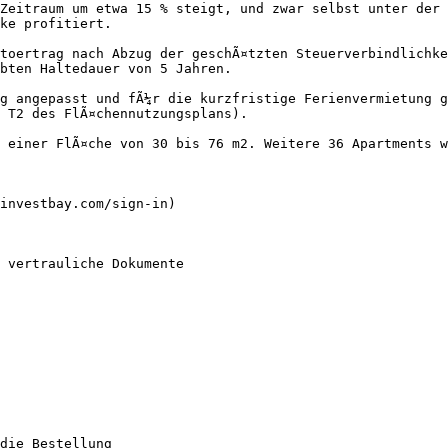
Zeitraum um etwa 15 % steigt, und zwar selbst unter der 
ke profitiert.

toertrag nach Abzug der geschÃ¤tzten Steuerverbindlichke
bten Haltedauer von 5 Jahren.

g angepasst und fÃ¼r die kurzfristige Ferienvermietung g
 T2 des FlÃ¤chennutzungsplans).

 einer FlÃ¤che von 30 bis 76 m2. Weitere 36 Apartments w
investbay.com/sign-in)

 vertrauliche Dokumente

die Bestellung
