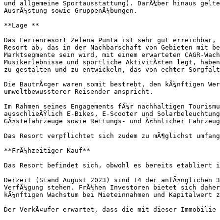
und allgemeine Sportausstattung). DarÃ¼ber hinaus gelte
AusrÃ¼stung sowie GruppenÃ¼bungen.

**Lage **

Das Ferienresort Zelena Punta ist sehr gut erreichbar, 
Resort ab, das in der Nachbarschaft von Gebieten mit be
Marktsegmente sein wird, mit einem erwarteten CAGR-Wach
Musikerlebnisse und sportliche AktivitÃ¤ten legt, haben
zu gestalten und zu entwickeln, das von echter Sorgfalt
Die BautrÃ¤ger waren somit bestrebt, den kÃ¼nftigen Wer
umweltbewussterer Reisender anspricht.

Im Rahmen seines Engagements fÃ¼r nachhaltigen Tourismu
ausschlieÃŸlich E-Bikes, E-Scooter und Solarbeleuchtung
GÃ¤stefahrzeuge sowie Rettungs- und Ã¤hnlicher Fahrzeug
Das Resort verpflichtet sich zudem zu mÃ¶glichst umfang
**FrÃ¼hzeitiger Kauf**

Das Resort befindet sich, obwohl es bereits etabliert i
Derzeit (Stand August 2023) sind 14 der anfÃ¤nglichen 3
VerfÃ¼gung stehen. FrÃ¼hen Investoren bietet sich daher
kÃ¼nftigen Wachstum bei Mieteinnahmen und Kapitalwert z
Der VerkÃ¤ufer erwartet, dass die mit dieser Immobilie 