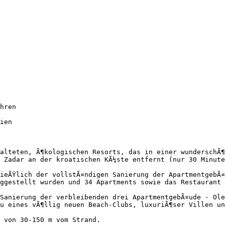
hren

ien

alteten, Ã¶kologischen Resorts, das in einer wunderschÃ¶
 Zadar an der kroatischen KÃ¼ste entfernt (nur 30 Minute
ieÃŸlich der vollstÃ¤ndigen Sanierung der ApartmentgebÃ¤
ggestellt wurden und 34 Apartments sowie das Restaurant 
Sanierung der verbleibenden drei ApartmentgebÃ¤ude - Ole
u eines vÃ¶llig neuen Beach-Clubs, luxuriÃ¶ser Villen un
 von 30-150 m vom Strand.
