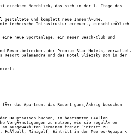
it direktem Meerblick, das sich in der 1. Etage des 
l gestaltete und komplett neue InnenrÃ¤ume, 
mte technische Infrastruktur erneuert, einschlieÃŸlich 
 eine neue Sportanlage, ein neuer Beach-Club und 
nd Resortbetreiber, der Premium Star Hotels, verwaltet. 
s Resort Salamandra und das Hotel Sliezsky Dom in der 
niert:

 fÃ¼r das Apartment das Resort ganzjÃ¤hrig besuchen 
der Hauptsaison buchen, in bestimmten FÃ¤llen 
he VergÃ¼nstigungen zu nutzen, wie sie regulÃ¤ren 
 an ausgewÃ¤hlten Terminen freier Eintritt zu 
, FuÃŸball, Minigolf, Eintritt in den Meeres-Aquapark 