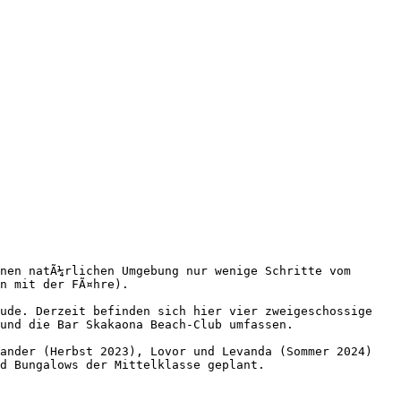
nen natÃ¼rlichen Umgebung nur wenige Schritte vom 
n mit der FÃ¤hre).

ude. Derzeit befinden sich hier vier zweigeschossige 
und die Bar Skakaona Beach-Club umfassen.

ander (Herbst 2023), Lovor und Levanda (Sommer 2024) 
d Bungalows der Mittelklasse geplant.
