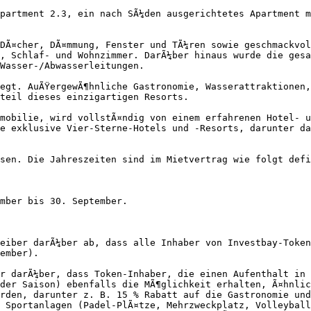
partment 2.3, ein nach SÃ¼den ausgerichtetes Apartment m
DÃ¤cher, DÃ¤mmung, Fenster und TÃ¼ren sowie geschmackvol
, Schlaf- und Wohnzimmer. DarÃ¼ber hinaus wurde die gesa
Wasser-/Abwasserleitungen.

egt. AuÃŸergewÃ¶hnliche Gastronomie, Wasserattraktionen,
teil dieses einzigartigen Resorts.

mobilie, wird vollstÃ¤ndig von einem erfahrenen Hotel- u
e exklusive Vier-Sterne-Hotels und -Resorts, darunter da
sen. Die Jahreszeiten sind im Mietvertrag wie folgt defi
mber bis 30. September.

eiber darÃ¼ber ab, dass alle Inhaber von Investbay-Token
ember).

r darÃ¼ber, dass Token-Inhaber, die einen Aufenthalt in 
der Saison) ebenfalls die MÃ¶glichkeit erhalten, Ã¤hnlic
rden, darunter z. B. 15 % Rabatt auf die Gastronomie und
 Sportanlagen (Padel-PlÃ¤tze, Mehrzweckplatz, Volleyball