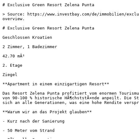
# Exclusive Green Resort Zelena Punta

> Source: https://www.investbay.com/de/immobilien/exclu
overview.

# Exclusive Green Resort Zelena Punta

Geschlossen Kroatien

2 Zimmer, 1 Badezimmer

42.70 mÂ²

2. Etage

Ziegel

**Apartment in einem einzigartigen Resort**

Das Resort Zelena Punta profitiert vom enormen Tourismu
von 90-100 % historische HÃ¶chststÃ¤nde anpeilt. Die St
sich an alle Generationen, was eine hohe Rendite verspr
**Warum wir an das Projekt glauben**

- Kurz nach der Sanierung

- 50 Meter vom Strand
