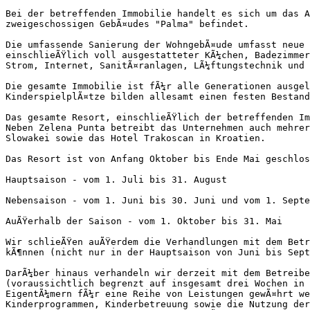
Bei der betreffenden Immobilie handelt es sich um das A
zweigeschossigen GebÃ¤udes "Palma" befindet.

Die umfassende Sanierung der WohngebÃ¤ude umfasst neue 
einschlieÃŸlich voll ausgestatteter KÃ¼chen, Badezimmer
Strom, Internet, SanitÃ¤ranlagen, LÃ¼ftungstechnik und 
Die gesamte Immobilie ist fÃ¼r alle Generationen ausgel
KinderspielplÃ¤tze bilden allesamt einen festen Bestand
Das gesamte Resort, einschlieÃŸlich der betreffenden Im
Neben Zelena Punta betreibt das Unternehmen auch mehrer
Slowakei sowie das Hotel Trakoscan in Kroatien.

Das Resort ist von Anfang Oktober bis Ende Mai geschlos
Hauptsaison - vom 1. Juli bis 31. August

Nebensaison - vom 1. Juni bis 30. Juni und vom 1. Septe
AuÃŸerhalb der Saison - vom 1. Oktober bis 31. Mai

Wir schlieÃŸen auÃŸerdem die Verhandlungen mit dem Betr
kÃ¶nnen (nicht nur in der Hauptsaison von Juni bis Sept
DarÃ¼ber hinaus verhandeln wir derzeit mit dem Betreibe
(voraussichtlich begrenzt auf insgesamt drei Wochen in 
EigentÃ¼mern fÃ¼r eine Reihe von Leistungen gewÃ¤hrt we
Kinderprogrammen, Kinderbetreuung sowie die Nutzung der