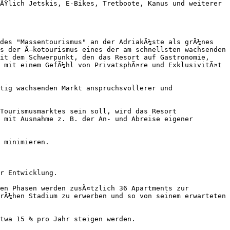
ÃŸlich Jetskis, E-Bikes, Tretboote, Kanus und weiterer 
des "Massentourismus" an der AdriakÃ¼ste als grÃ¼nes 
s der Ã–kotourismus eines der am schnellsten wachsenden 
it dem Schwerpunkt, den das Resort auf Gastronomie, 
 mit einem GefÃ¼hl von PrivatsphÃ¤re und ExklusivitÃ¤t 
tig wachsenden Markt anspruchsvollerer und 
Tourismusmarktes sein soll, wird das Resort 
 mit Ausnahme z. B. der An- und Abreise eigener 
 minimieren.

r Entwicklung.

en Phasen werden zusÃ¤tzlich 36 Apartments zur 
rÃ¼hen Stadium zu erwerben und so von seinem erwarteten 
twa 15 % pro Jahr steigen werden.
