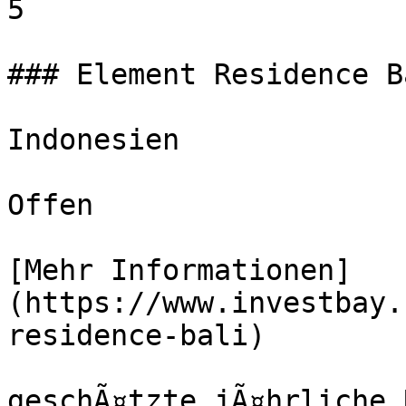
5

### Element Residence B
Indonesien

Offen

[Mehr Informationen]
(https://www.investbay.
residence-bali)

geschÃ¤tzte jÃ¤hrliche 