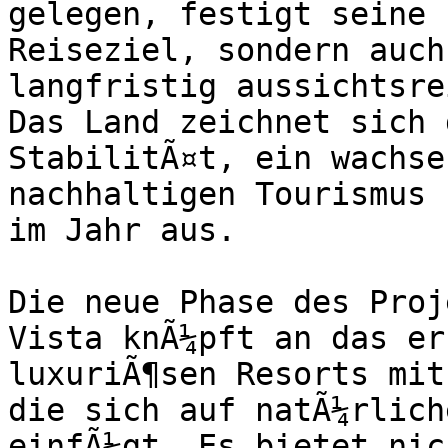
gelegen, festigt seine 
Reiseziel, sondern auch
langfristig aussichtsre
Das Land zeichnet sich 
StabilitÃ¤t, ein wachse
nachhaltigen Tourismus 
im Jahr aus.

Die neue Phase des Proj
Vista knÃ¼pft an das er
luxuriÃ¶sen Resorts mit
die sich auf natÃ¼rlich
einfÃ¼gt. Es bietet nic