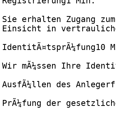
Registrierung1 Min.

Sie erhalten Zugang zum
Einsicht in vertraulich
IdentitÃ¤tsprÃ¼fung10 Mi
Wir mÃ¼ssen Ihre Identi
AusfÃ¼llen des Anlegerf
PrÃ¼fung der gesetzlich