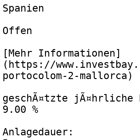
Spanien

Offen

[Mehr Informationen]
(https://www.investbay.
portocolom-2-mallorca)

geschÃ¤tzte jÃ¤hrliche 
9.00 %

Anlagedauer:
