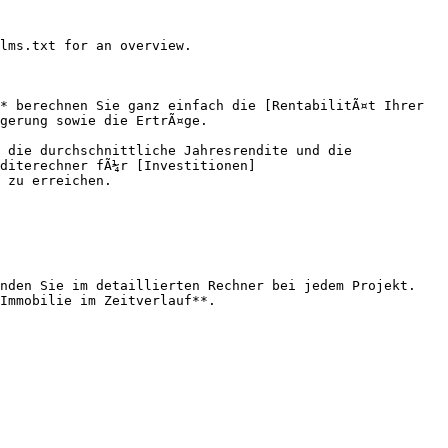
lms.txt for an overview.

* berechnen Sie ganz einfach die [RentabilitÃ¤t Ihrer 
gerung sowie die ErtrÃ¤ge.

 die durchschnittliche Jahresrendite und die 
diterechner fÃ¼r [Investitionen]
 zu erreichen.

nden Sie im detaillierten Rechner bei jedem Projekt. 
Immobilie im Zeitverlauf**.
