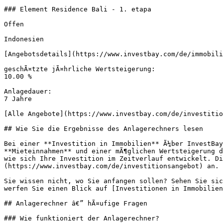
### Element Residence Bali - 1. etapa

Offen

Indonesien

[Angebotsdetails](https://www.investbay.com/de/immobili
geschÃ¤tzte jÃ¤hrliche Wertsteigerung:

10.00 %

Anlagedauer:

7 Jahre

[Alle Angebote](https://www.investbay.com/de/investitio
## Wie Sie die Ergebnisse des Anlagerechners lesen

Bei einer **Investition in Immobilien** Ã¼ber InvestBay
**Mieteinnahmen** und einer mÃ¶glichen Wertsteigerung d
wie sich Ihre Investition im Zeitverlauf entwickelt. Di
(https://www.investbay.com/de/investitionsangebot) an.

Sie wissen nicht, wo Sie anfangen sollen? Sehen Sie sic
werfen Sie einen Blick auf [Investitionen in Immobilien
## Anlagerechner â€” hÃ¤ufige Fragen

### Wie funktioniert der Anlagerechner?
