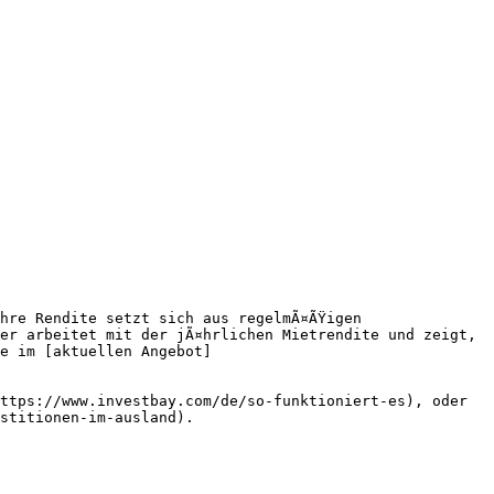
hre Rendite setzt sich aus regelmÃ¤ÃŸigen 
er arbeitet mit der jÃ¤hrlichen Mietrendite und zeigt, 
e im [aktuellen Angebot]
ttps://www.investbay.com/de/so-funktioniert-es), oder 
stitionen-im-ausland).
