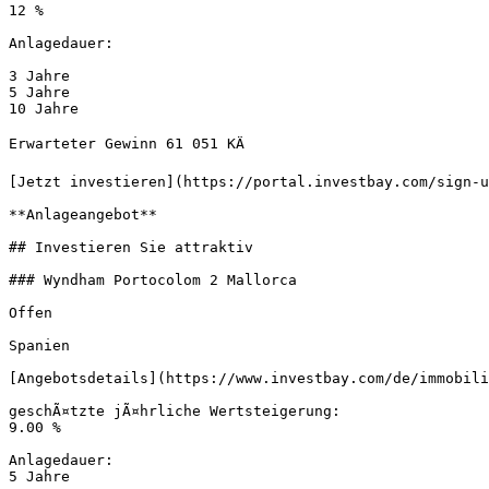
12 %

Anlagedauer:

3 Jahre

5 Jahre

10 Jahre

Erwarteter Gewinn 61 051 KÄ

[Jetzt investieren](https://portal.investbay.com/sign-u
**Anlageangebot**

## Investieren Sie attraktiv

### Wyndham Portocolom 2 Mallorca

Offen

Spanien

[Angebotsdetails](https://www.investbay.com/de/immobili
geschÃ¤tzte jÃ¤hrliche Wertsteigerung:

9.00 %

Anlagedauer:

5 Jahre
