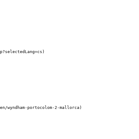
p?selectedLang=cs)

en/wyndham-portocolom-2-mallorca)
