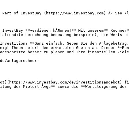
 Part of InvestBay (https://www.investbay.com) Â· See /l
 InvestBay **verdienen kÃ¶nnen!** Mit unserem** Rechner*
talrendite-berechnung-bedeutung-beispiele), die Wertstei
Investition? **Ganz einfach. Geben Sie den Anlagebetrag,
eigt Ihnen sofort den erwarteten Gewinn an. Dieser **Ren
ageschritte besser zu planen und Ihre finanziellen Ziele
de/anlagerechner)

ot](https://www.investbay.com/de/investitionsangebot) fi
ilung der MietertrÃ¤ge** sowie die **Wertsteigerung der 