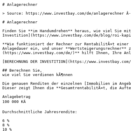
# Anlagerechner

> Source: https://www.investbay.com/de/anlagerechner Â·
# Anlagerechner

Finden Sie **im Handumdrehen** heraus, wie viel Sie mit
Investition](https://www.investbay.com/de/blog/roi-kapi
**Wie funktioniert der Rechner zur RentabilitÃ¤t einer 
Anlagedauer ein, und unser **Wertsteigerungsrechner** z
(https://www.investbay.com/de/)** hilft Ihnen, Ihre Anl
[BERECHNUNG DER INVESTITION](https://www.investbay.com/
## Berechnen Sie,

wie viel Sie verdienen kÃ¶nnen

Die genauen Renditen der einzelnen [Immobilien im Angeb
Dieser zeigt Ihnen die **GesamtrentabilitÃ¤t, die Aufte
Anlagebetrag

100 000 KÄ

Durchschnittliche Jahresrendite:

6 %

8 %

10 %
