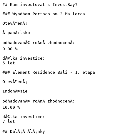
## Kam investovat s InvestBay?

### Wyndham Portocolom 2 Mallorca

OtevÅ™enÃ¡

Å panÄ›lsko

odhadovanÃ© roÄnÃ­ zhodnocenÃ­:

9.00 %

dÃ©lka investice:

5 let

### Element Residence Bali - 1. etapa

OtevÅ™enÃ¡

IndonÃ©sie

odhadovanÃ© roÄnÃ­ zhodnocenÃ­:

10.00 %

dÃ©lka investice:

7 let

## DalÅ¡Ã­ ÄlÃ¡nky
