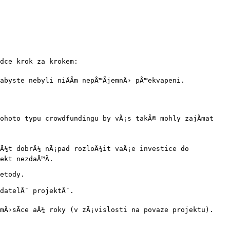
dce krok za krokem:

yste nebyli niÄÃ­m nepÅ™Ã­jemnÄ› pÅ™ekvapeni.

ohoto typu crowdfundingu by vÃ¡s takÃ© mohly zajÃ­mat 
bÃ½t dobrÃ½ nÃ¡pad rozloÅ¾it vaÅ¡e investice do 
kt nezdaÅ™Ã­.

etody.

datelÅ¯ projektÅ¯.

mÄ›sÃ­ce aÅ¾ roky (v zÃ¡vislosti na povaze projektu).
