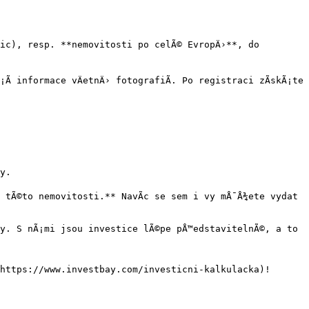
ic), resp. **nemovitosti po celÃ© EvropÄ›**, do 
­ informace vÄetnÄ› fotografiÃ­. Po registraci zÃ­skÃ¡te 
y.

 tÃ©to nemovitosti.** NavÃ­c se sem i vy mÅ¯Å¾ete vydat 
ay. S nÃ¡mi jsou investice lÃ©pe pÅ™edstavitelnÃ©, a to 
](https://www.investbay.com/investicni-kalkulacka)!
