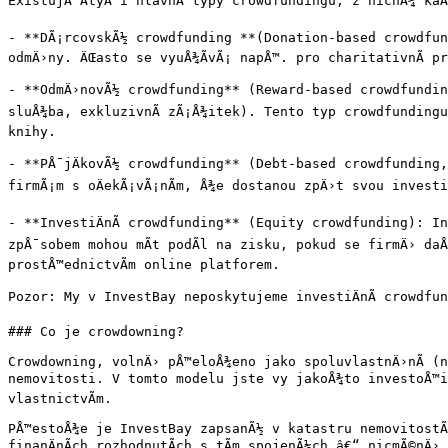
ExistujÃ­ ÄtyÅ™i hlavnÃ­ typy crowdfundingu, z nichÅ¾ kaÅ
- **DÃ¡rcovskÃ½ crowdfunding **(Donation-based crowdfundi
odmÄ›ny. ÄŒasto se vyuÅ¾Ã­vÃ¡ napÅ™. pro charitativnÃ­ pr
- **OdmÄ›novÃ½ crowdfunding** (Reward-based crowdfunding
sluÅ¾ba, exkluzivnÃ­ zÃ¡Å¾itek). Tento typ crowdfundingu 
knihy.

- **PÅ¯jÄkovÃ½ crowdfunding** (Debt-based crowdfunding,
firmÃ¡m s oÄekÃ¡vÃ¡nÃ­m, Å¾e dostanou zpÄ›t svou investi
- **InvestiÄnÃ­ crowdfunding** (Equity crowdfunding): Inv
zpÅ¯sobem mohou mÃ­t podÃ­l na zisku, pokud se firmÄ› daÅ
prostÅ™ednictvÃ­m online platforem.

Pozor: My v InvestBay neposkytujeme investiÄnÃ­ crowdfun
### Co je crowdowning?

Crowdowning, volnÄ› pÅ™eloÅ¾eno jako spoluvlastnÄ›nÃ­ (n
nemovitosti. V tomto modelu jste vy jakoÅ¾to investoÅ™i 
vlastnictvÃ­m.

PÅ™estoÅ¾e je InvestBay zapsanÃ½ v katastru nemovitostÃ­
finanÄnÃ­ch rozhodnutÃ­ch s tÃ­m spojenÃ½ch â€“ nicmÃ©nÄ