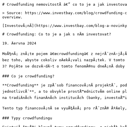
# Crowdfunding nemovitostÃ­ â€” co to je a jak investova
> Source: https://www.investbay.com/blog/crowdfunding-c
overview.

[InvestovÃ¡nÃ­](https://www.investbay.com/blog-a-novinky
# Crowdfunding: Co to je a jak s nÃ­m investovat?

19. Äervna 2024

MoÅ¾nÃ¡ znÃ¡te pojem â€œcrowdfundingâ€ z nejrÅ¯znÄ›jÅ¡Ã
bez toho, abyste cokoliv oÄekÃ¡vali nazpÃ¡tek. V tomto 
3? PojÄte se dozvÄ›dÄ›t o tomto fenomÃ©nu dneÅ¡nÃ­ doby 
### Co je crowdfunding?

**Crowdfunding** je zpÅ¯sob financovÃ¡nÃ­ projektÅ¯, podn
jednotlivcÅ¯**, a to obvykle prostÅ™ednictvÃ­m online pla
na tradiÄnÃ­ch finanÄnÃ­ch institucÃ­ch (banky, investoÅ™i
Tento typ financovÃ¡nÃ­ se vyuÅ¾Ã­vÃ¡ pro rÅ¯znÃ© ÃºÄely
### Typy crowdfundingu
