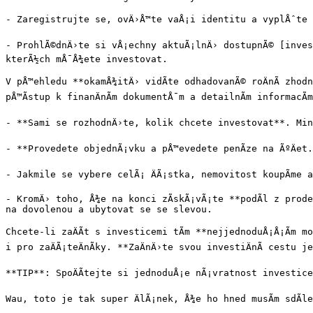
- Zaregistrujte se, ovÄ›Å™te vaÅ¡i identitu a vyplÅˆte in
- ProhlÃ©dnÄ›te si vÅ¡echny aktuÃ¡lnÄ› dostupnÃ© [invest
kterÃ½ch mÅ¯Å¾ete investovat.

V pÅ™ehledu **okamÅ¾itÄ› vidÃ­te odhadovanÃ© roÄnÃ­ zhod
pÅ™Ã­stup k finanÄnÃ­m dokumentÅ¯m a detailnÃ­m informacÃ­m
- **Sami se rozhodnÄ›te, kolik chcete investovat**. Mini
- **Provedete objednÃ¡vku a pÅ™evedete penÃ­ze na ÃºÄet.
- Jakmile se vybere celÃ¡ ÄÃ¡stka, nemovitost koupÃ­me a
- KromÄ› toho, Å¾e na konci zÃ­skÃ¡vÃ¡te **podÃ­l z prode
na dovolenou a ubytovat se se slevou.

Chcete-li zaÄÃ­t s investicemi tÃ­m **nejjednoduÅ¡Å¡Ã­m 
i pro zaÄÃ¡teÄnÃ­ky. **ZaÄnÄ›te svou investiÄnÃ­ cestu j
**TIP**: SpoÄÃ­tejte si jednoduÅ¡e nÃ¡vratnost investice
Wau, toto je tak super ÄlÃ¡nek, Å¾e ho hned musÃ­m sdÃ­le