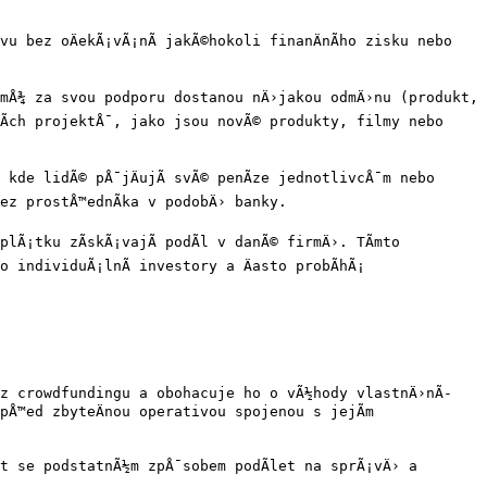
 bez oÄekÃ¡vÃ¡nÃ­ jakÃ©hokoli finanÄnÃ­ho zisku nebo 
emÅ¾ za svou podporu dostanou nÄ›jakou odmÄ›nu (produkt, 
nÃ­ch projektÅ¯, jako jsou novÃ© produkty, filmy nebo 
de lidÃ© pÅ¯jÄujÃ­ svÃ© penÃ­ze jednotlivcÅ¯m nebo 
ez prostÅ™ednÃ­ka v podobÄ› banky.

Ã¡tku zÃ­skÃ¡vajÃ­ podÃ­l v danÃ© firmÄ›. TÃ­mto 
 individuÃ¡lnÃ­ investory a Äasto probÃ­hÃ¡ 
 z crowdfundingu a obohacuje ho o vÃ½hody vlastnÄ›nÃ­ 
™ed zbyteÄnou operativou spojenou s jejÃ­m 
t se podstatnÃ½m zpÅ¯sobem podÃ­let na sprÃ¡vÄ› a 