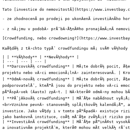
Tato [investice do nemovitostÃ­](https://www.investbay.c
- ze zhodnocenÃ­ po prodeji po ukonÄenÃ­ investiÄnÃ­ho hor
- z nÃ¡jmu v podobÄ› prÅ¯bÄ›Å¾nÃ©ho pronajÃ­mÃ¡nÃ­ nemovi
[Crowdfunding, nebo crowdowning?](https://www.investbay.
KaÅ¾dÃ½ z tÄ›chto typÅ¯ crowdfundingu mÃ¡ svÃ© vÃ½hody 
| | **VÃ½hody** | **NevÃ½hody** |

| --- | --- | --- |

| **DarcovskÃ½ crowdfunding** | MÃ¡te dobrÃ½ pocit, Å¾e 
projektu nebo vÄ›ci emocionÃ¡lnÄ› zainteresovanÃ­. | Krom
| **OdmÄ›novÃ½ crowdfunding** | MÃ¡te dobrÃ½ pocit, Å¾e 
podporovatelÅ¯, kteÅ™Ã­ jsou do projektu nebo vÄ›ci emoci
pÅ™Ã­spÄ›vek (Äasto) zpÄ›t. | NÄ›kterÃ© odmÄ›ny mohou bÃ
| **PÅ¯jÄkovÃ½ crowdfunding** | MÅ¯Å¾e nabÃ­dnout vyÅ¡Å¡Ã
<br>Vznikne pevnÄ› stanovenÃ½ splÃ¡tkovÃ½ kalendÃ¡Å™, a t
investice. Jako vÅ¾dy i v tomto pÅ™Ã­padÄ› existuje rizik
jako bankovnÃ­ instituce, coÅ¾ mÅ¯Å¾e zvÃ½Å¡it riziko pod
| **InvestiÄnÃ­ crowdfunding** | MÅ¯Å¾e pÅ™inÃ©st vysok
a inovativnÃ­m projektÅ¯m, kterÃ© mohou mÃ­t velkÃ½ rÅ¯s