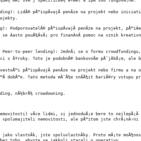
¾dÃ½ mÃ¡ svÅ¯j specifickÃ½ ÃºÄel a zpÅ¯sob fungovÃ¡nÃ­:

ng): LidÃ© pÅ™ispÃ­vajÃ­ penÃ­ze na projekt nebo iniciativu
ojekty.

): PodporovatelÃ© pÅ™ispÃ­vajÃ­ penÃ­ze na projekt, pÅ™iÄ
se Äasto pouÅ¾Ã­vÃ¡ pro finanÄnÃ­ pomoc na vznik kreativ
 Peer-to-peer lending): JednÃ¡ se o formu crowdfundingu, k
ci s Ãºroky. Toto je podobnÃ© bankovnÃ­m pÅ¯jÄkÃ¡m, ale b
estoÅ™i pÅ™ispÃ­vajÃ­ penÃ­ze na projekt nebo firmu a na opl
™Ã­ dobÅ™e. Tato metoda mÅ¯Å¾e snÃ­Å¾it bariÃ©ry vstupu pro
ding, nÃ½brÅ¾ crowdowning.

emovitosti) vÃ­ce lidmi, si jednoduÅ¡e bere to nejlepÅ¡Ã­
spolumajiteli nemovitosti, ale pÅ™itom jste chrÃ¡nÄ›ni pÅ
 jako vlastnÃ­k, jste spoluvlastnÃ­ky. Proto mÃ¡te moÅ¾nos
› bez toho, abyste se jakkoli starali o operativu.
