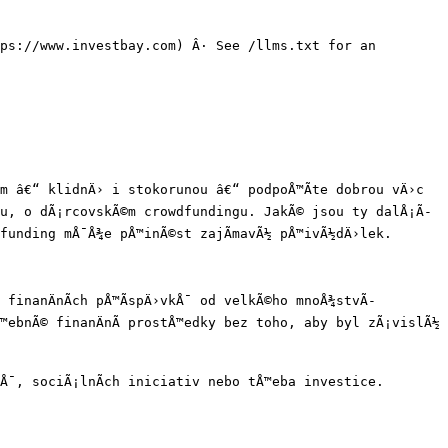
ps://www.investbay.com) Â· See /llms.txt for an 
m â€“ klidnÄ› i stokorunou â€“ podpoÅ™Ã­te dobrou vÄ›c 
gu, o dÃ¡rcovskÃ©m crowdfundingu. JakÃ© jsou ty dalÅ¡Ã­ 
dfunding mÅ¯Å¾e pÅ™inÃ©st zajÃ­mavÃ½ pÅ™ivÃ½dÄ›lek.

inanÄnÃ­ch pÅ™Ã­spÄ›vkÅ¯ od velkÃ©ho mnoÅ¾stvÃ­ 
™ebnÃ© finanÄnÃ­ prostÅ™edky bez toho, aby byl zÃ¡vislÃ½ 
Å¯, sociÃ¡lnÃ­ch iniciativ nebo tÅ™eba investice.
