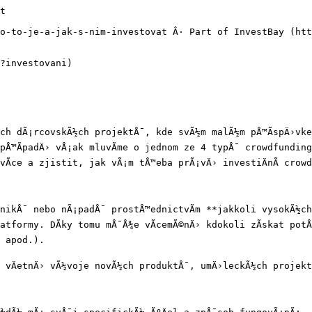
t

o-to-je-a-jak-s-nim-investovat Â· Part of InvestBay (htt
?investovani)

­ch dÃ¡rcovskÃ½ch projektÅ¯, kde svÃ½m malÃ½m pÅ™Ã­spÄ›vke
pÅ™Ã­padÄ› vÅ¡ak mluvÃ­me o jednom ze 4 typÅ¯ crowdfundin
vÃ­ce a zjistit, jak vÃ¡m tÅ™eba prÃ¡vÄ› investiÄnÃ­ crow
ikÅ¯ nebo nÃ¡padÅ¯ prostÅ™ednictvÃ­m **jakkoli vysokÃ½ch f
tformy. DÃ­ky tomu mÅ¯Å¾e vÃ­cemÃ©nÄ› kdokoli zÃ­skat potÅ
 apod.).

, vÄetnÄ› vÃ½voje novÃ½ch produktÅ¯, umÄ›leckÃ½ch projekt