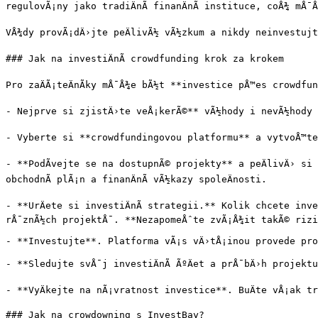
regulovÃ¡ny jako tradiÄnÃ­ finanÄnÃ­ instituce, coÅ¾ mÅ¯
VÅ¾dy provÃ¡dÄ›jte peÄlivÃ½ vÃ½zkum a nikdy neinvestujt
### Jak na investiÄnÃ­ crowdfunding krok za krokem

Pro zaÄÃ¡teÄnÃ­ky mÅ¯Å¾e bÃ½t **investice pÅ™es crowdf
- Nejprve si zjistÄ›te veÅ¡kerÃ©** vÃ½hody i nevÃ½hody t
- Vyberte si **crowdfundingovou platformu** a vytvoÅ™te 
- **PodÃ­vejte se na dostupnÃ© projekty** a peÄlivÄ› si
obchodnÃ­ plÃ¡n a finanÄnÃ­ vÃ½kazy spoleÄnosti.

- **UrÄete si investiÄnÃ­ strategii.** Kolik chcete inv
rÅ¯znÃ½ch projektÅ¯. **NezapomeÅˆte zvÃ¡Å¾it takÃ© rizi
- **Investujte**. Platforma vÃ¡s vÄ›tÅ¡inou provede pro
- **Sledujte svÅ¯j investiÄnÃ­ ÃºÄet a prÅ¯bÄ›h projek
- **VyÄkejte na nÃ¡vratnost investice**. BuÄte vÅ¡ak t
### Jak na crowdowning s InvestBay?
