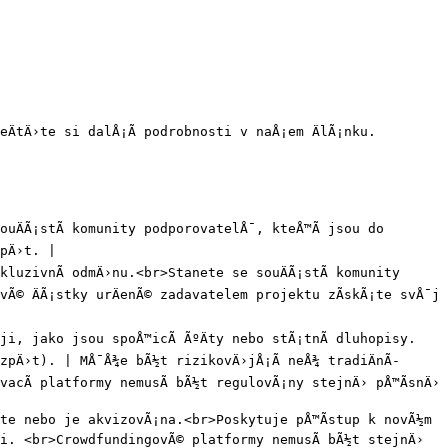
tÄ›te si dalÅ¡Ã­ podrobnosti v naÅ¡em ÄlÃ¡nku.

ÄÃ¡stÃ­ komunity podporovatelÅ¯, kteÅ™Ã­ jsou do 
pÄ›t. |

uzivnÃ­ odmÄ›nu.<br>Stanete se souÄÃ¡stÃ­ komunity 
Ã© ÄÃ¡stky urÄenÃ© zadavatelem projektu zÃ­skÃ¡te svÅ¯j 
oji, jako jsou spoÅ™icÃ­ ÃºÄty nebo stÃ¡tnÃ­ dluhopisy.
zpÄ›t). | MÅ¯Å¾e bÃ½t rizikovÄ›jÅ¡Ã­ neÅ¾ tradiÄnÃ­ 
acÃ­ platformy nemusÃ­ bÃ½t regulovÃ¡ny stejnÄ› pÅ™Ã­snÄ› 
te nebo je akvizovÃ¡na.<br>Poskytuje pÅ™Ã­stup k novÃ½m 
i. <br>CrowdfundingovÃ© platformy nemusÃ­ bÃ½t stejnÄ› 