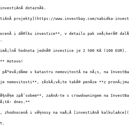
vestiÄnÃ­ dotaznÃ­k.

iÄnÃ­ projekty](https://www.investbay.com/nabidka-invest
nocenÃ­ i dÃ©lku investice**, v detailu pak veÅ¡kerÃ© dalÅ¡Ã
.

mÃ¡lnÃ­ hodnota jednÃ© investice je 2 500 KÄ (100 EUR).

** Hotovo!

 pÅ™evÃ¡dÃ­me v katastru nemovitostÃ­ na nÃ¡s, na InvestBa
je nemovitosti**, zÃ­skÃ¡vÃ¡te takÃ© penÃ­ze **z pronÃ¡jmu
moÅ¾nÃ½m zpÅ¯sobem**, zaÄnÄ›te s crowdowningem na InvestB
eÅ¡tÄ› dnes.**

, zhodnocenÃ­ i vÃ½nosy na naÅ¡Ã­ [investiÄnÃ­ kalkulaÄce
t.
