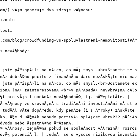
om/) vÃ¡m generuje dva zdroje vÃ½nosu:

izontu

tosti

com/blog/crowdfunding-vs-spoluvlastneni-nemovitosti)PÅ™eÄ
i nevÃ½hody:

jste pÅ™ispÄ›li na nÄ›co, co mÃ¡ smysl.<br>Stanete se sou
Ä› dobrÃ©ho pocitu z finanÄnÃ­ho daru nezÃ­skÃ¡te nic naz
jste pÅ™ispÄ›li na nÄ›co, co mÃ¡ smysl.<br>Dostanete exkl
onÃ¡lnÄ› zainteresovanÃ­.<br>V pÅ™Ã­padÄ› nevybrÃ¡nÃ­ cÃ­lov
½t pro vÃ¡s finanÄnÄ› nevÃ½hodnÃ©, tj. pÅ™eplatÃ­te. |

­ vÃ½nosy ve srovnÃ¡nÃ­ s tradiÄnÃ­mi investiÄnÃ­mi nÃ¡str
udÃ­Å¾ vÃ­te dopÅ™edu, kdy penÃ­ze (i s Ãºroky) zÃ­skÃ¡te 
o, Å¾e dluÅ¾nÃ­k nebude poctivÄ› splÃ¡cet.<br>P2P pÅ¯jÄov
vodu nebo Å¡patnÃ©ho Å™Ã­zenÃ­. |

Ã© vÃ½nosy, zejmÃ©na pokud se spoleÄnost vÃ½raznÄ› rozros
tovÃ½ potenciÃ¡l. | JednÃ¡ se o vysoce rizikovou investic