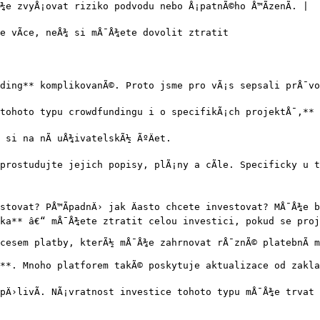
Å¾e zvyÅ¡ovat riziko podvodu nebo Å¡patnÃ©ho Å™Ã­zenÃ­. |

e vÃ­ce, neÅ¾ si mÅ¯Å¾ete dovolit ztratit

unding** komplikovanÃ©. Proto jsme pro vÃ¡s sepsali prÅ¯vo
ohoto typu crowdfundingu i o specifikÃ¡ch projektÅ¯,** ab
si na nÃ­ uÅ¾ivatelskÃ½ ÃºÄet.

 prostudujte jejich popisy, plÃ¡ny a cÃ­le. Specificky u t
estovat? PÅ™Ã­padnÄ› jak Äasto chcete investovat? MÅ¯Å¾e 
ka** â€“ mÅ¯Å¾ete ztratit celou investici, pokud se proje
cesem platby, kterÃ½ mÅ¯Å¾e zahrnovat rÅ¯znÃ© platebnÃ­ m
tu**. Mnoho platforem takÃ© poskytuje aktualizace od zakla
rpÄ›livÃ­. NÃ¡vratnost investice tohoto typu mÅ¯Å¾e trvat 